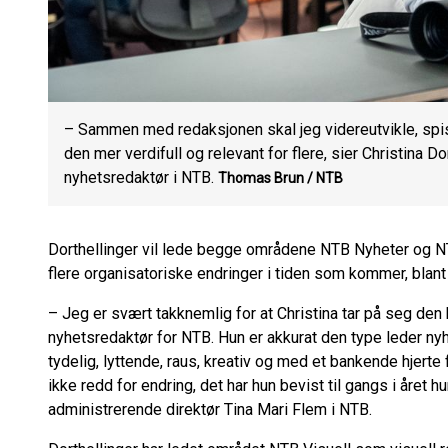
– Sammen med redaksjonen skal jeg videreutvikle, spis
den mer verdifull og relevant for flere, sier Christina D
nyhetsredaktør i NTB.
Thomas Brun / NTB
Dorthellinger vil lede begge områdene NTB Nyheter og NT
flere organisatoriske endringer i tiden som kommer, blant 
– Jeg er svært takknemlig for at Christina tar på seg de
nyhetsredaktør for NTB. Hun er akkurat den type leder ny
tydelig, lyttende, raus, kreativ og med et bankende hjerte
ikke redd for endring, det har hun bevist til gangs i året hu
administrerende direktør Tina Mari Flem i NTB.