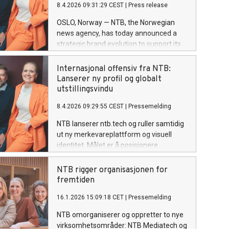
8.4.2026 09:31:29 CEST
|
Press release
totalberedskapsåret 2026 og legger
fundamentet for en langsiktig styrking
OSLO, Norway — NTB, the Norwegian
av samfunnssikkerheten.
news agency, has today announced a
strategic brand evolution to support its
growing international operations. The
launch of a new visual identity and the
Internasjonal offensiv fra NTB:
dedicated platform ntb.tech marks the
Lanserer ny profil og globalt
agency’s transition from a regional news
utstillingsvindu
provider to a specialist partner in global
8.4.2026 09:29:55 CEST
|
Pressemelding
media technology.
NTB lanserer ntb.tech og ruller samtidig
ut ny merkevareplattform og visuell
identitet. Målet er å posisjonere
nyhetsbyrået som leverandør av
teknologi i det globale mediemarkedet.
NTB rigger organisasjonen for
fremtiden
16.1.2026 15:09:18 CET
|
Pressemelding
NTB omorganiserer og oppretter to nye
virksomhetsområder: NTB Mediatech og