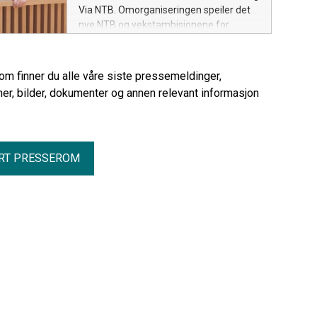
Via NTB. Omorganiseringen speiler det
nye NTB og vekstambisjonene for
medieteknologi internasjonalt.
rom finner du alle våre siste pressemeldinger,
er, bilder, dokumenter og annen relevant informasjon
RT PRESSEROM