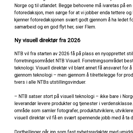
Norge og til utlandet. Begge behovene må ivaretas på en 
fotoredaksjon, men sørge for at vi jobber enda tettere og
kjenner fotoredaksjonen svært godt gjennom å ha ledet for
samarbeid og en god flyt her, sier Flem.
Ny visuell direktør fra 2026
NTB vil fra starten av 2026 få på plass en nyopprettet sti
forretningsområdet NTB Visuell. Forretningsområdet bestå
teknologi. Visuell direktør vil blant annet få ansvaret for 
gjennom teknologi – men gjennom å tilrettelegge for pro
tvers i alle NTBs utstillingsvinduer.
– NTB satser stort på visuell teknologi – ikke bare i Nor
leverandør levere produkter og tjenester i verdensklasse. 
område som samler fotografer, produktutviklere, utviklere
visuell direktør vil få en svært spennende jobb med å ta 
Dorthellinger går inn som fast nyhetsredaktør med umidde