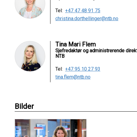
Tel:
+47 47 48 91 75
christina.dorthellinger@ntb.no
Tina Mari Flem
Sjefredaktør og administrerende direk
NTB
Tel:
+47 95 10 27 93
tina.flem@ntb.no
Bilder