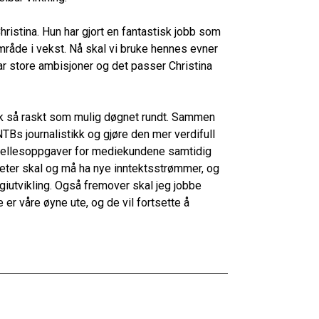
ristina. Hun har gjort en fantastisk jobb som
mråde i vekst. Nå skal vi bruke hennes evner
r store ambisjoner og det passer Christina
tikk så raskt som mulig døgnet rundt. Sammen
TBs journalistikk og gjøre den mer verdifull
e fellesoppgaver for mediekundene samtidig
eter skal og må ha nye inntektsstrømmer, og
iutvikling. Også fremover skal jeg jobbe
er våre øyne ute, og de vil fortsette å