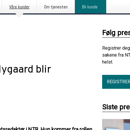
Våre kunder
Om tjenesten
Bli kunde
Følg pre
Registrer deg
sakene fra NT
helst.
ygaard blir
REGISTRE
Siste pr
etsredaktør i NTB. Hun kommer fra rollen