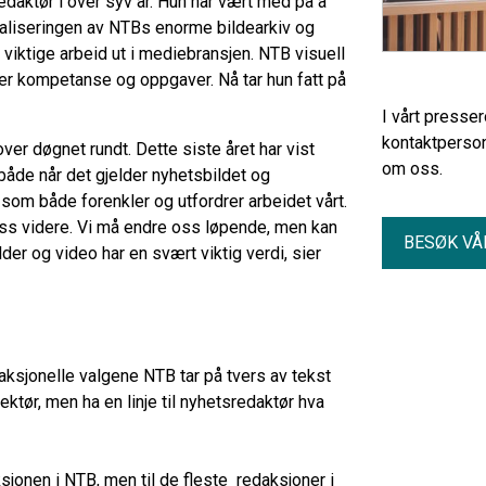
edaktør i over syv år. Hun har vært med på å
liseringen av NTBs enorme bildearkiv og
 viktige arbeid ut i mediebransjen. NTB visuell
der kompetanse og oppgaver. Nå tar hun fatt på
I vårt presse
kontaktperson
r døgnet rundt. Dette siste året har vist
om oss.
både når det gjelder nyhetsbildet og
 som både forenkler og utfordrer arbeidet vårt.
oss videre. Vi må endre oss løpende, men kan
BESØK VÅ
der og video har en svært viktig verdi, sier
aksjonelle valgene NTB tar på tvers av tekst
rektør, men ha en linje til nyhetsredaktør hva
sjonen i NTB, men til de fleste redaksjoner i