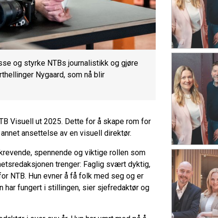
se og styrke NTBs journalistikk og gjøre
orthellinger Nygaard, som nå blir
B Visuell ut 2025. Dette for å skape rom for
annet ansettelse av en visuell direktør.
n krevende, spennende og viktige rollen som
hetsredaksjonen trenger: Faglig svært dyktig,
 for NTB. Hun evner å få folk med seg og er
n har fungert i stillingen, sier sjefredaktør og