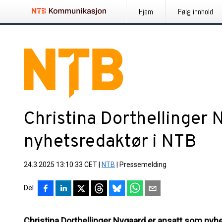
Hjem
Følg innhold
Christina Dorthellinger N
nyhetsredaktør i NTB
24.3.2025 13:10:33 CET
|
NTB
|
Pressemelding
Del
Christina Dorthellinger Nygaard er ansatt som nyh