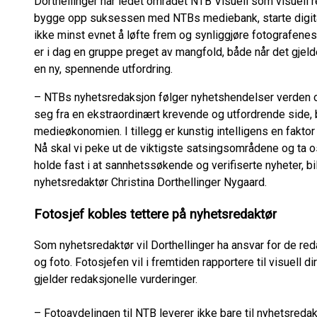
Dorthellinger har ledet området NTB Visuell som visuell r
bygge opp suksessen med NTBs mediebank, starte digita
ikke minst evnet å løfte frem og synliggjøre fotografenes
er i dag en gruppe preget av mangfold, både når det gjel
en ny, spennende utfordring.
– NTBs nyhetsredaksjon følger nyhetshendelser verden ove
seg fra en ekstraordinært krevende og utfordrende side, 
medieøkonomien. I tillegg er kunstig intelligens en faktor
Nå skal vi peke ut de viktigste satsingsområdene og ta 
holde fast i at sannhetssøkende og verifiserte nyheter, bil
nyhetsredaktør Christina Dorthellinger Nygaard.
Fotosjef kobles tettere på nyhetsredaktør
Som nyhetsredaktør vil Dorthellinger ha ansvar for de red
og foto. Fotosjefen vil i fremtiden rapportere til visuell di
gjelder redaksjonelle vurderinger.
– Fotoavdelingen til NTB leverer ikke bare til nyhetsredak