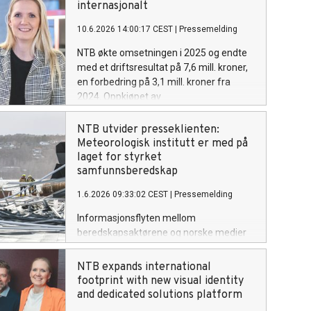
internasjonalt
10.6.2026 14:00:17 CEST
|
Pressemelding
NTB økte omsetningen i 2025 og endte
med et driftsresultat på 7,6 mill. kroner,
en forbedring på 3,1 mill. kroner fra
2024. Oppkjøpet av
publiseringsplattformen Live Center og
satsingen på medieteknologi bærer
NTB utvider presseklienten:
frukter.
Meteorologisk institutt er med på
laget for styrket
samfunnsberedskap
1.6.2026 09:33:02 CEST
|
Pressemelding
Informasjonsflyten mellom
beredskapsaktørene og norske medier
utvides ytterligere når Meteorologisk
institutt nå tar i bruk NTBs presseklient.
NTB expands international
Dette sikrer at kritisk
footprint with new visual identity
samfunnsinformasjon når mediene
and dedicated solutions platform
samtidig. Satsingen sammenfaller med