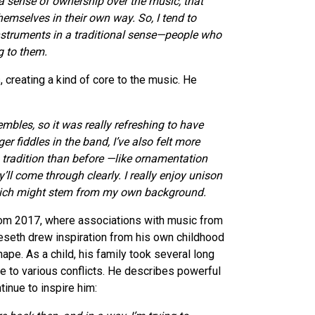
 a sense of ownership over the music, that
themselves in their own way. So, I tend to
nstruments in a traditional sense—people who
g to them.
, creating a kind of core to the music. He
embles, so it was really refreshing to have
r fiddles in the band, I’ve also felt more
tradition than before —like ornamentation
l come through clearly. I really enjoy unison
which might stem from my own background.
rom 2017, where associations with music from
eseth drew inspiration from his own childhood
ape. As a child, his family took several long
ue to various conflicts. He describes powerful
tinue to inspire him: