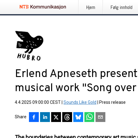
Hjem
Følg innhold
Erlend Apneseth present
musical work "Song over 
4.4.2025 09:00:00 CEST
|
Sounds Like Gold
|
Press release
Share
The boundaries between contemporary art music 