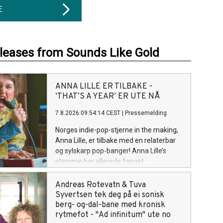
E
eleases from Sounds Like Gold
ANNA LILLE ER TILBAKE -
‘THAT’S A YEAR’ ER UTE NÅ
7.8.2026 09:54:14 CEST
|
Pressemelding
Norges indie-pop-stjerne in the making,
Anna Lille, er tilbake med en relaterbar
og sylskarp pop-banger! Anna Lille’s
stemme har allerede fanget
oppmerksomheten til globale
superstjerner som Justin Bieber og Billie
Andreas Rotevatn & Tuva
Eilish på nett. Og nå på sin nye singel
Syvertsen tek deg på ei sonisk
«That's a Year», synger hun om den
berg- og-dal-bane med kronisk
spesifikke følelsen av å gå ut av et
rytmefot - "Ad infinitum" ute no