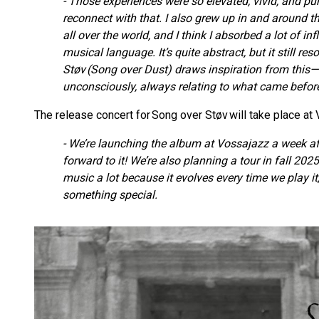
- Those experiences were so elevated, vivid, and pur
reconnect with that. I also grew up in and around 
all over the world, and I think I absorbed a lot of 
musical language. It’s quite abstract, but it still r
Støv (Song over Dust) draws inspiration from this—t
unconsciously, always relating to what came before,
The release concert for Song over Støv will take place 
- We’re launching the album at Vossajazz a week afte
forward to it! We’re also planning a tour in fall 20
music a lot because it evolves every time we play it,
something special.