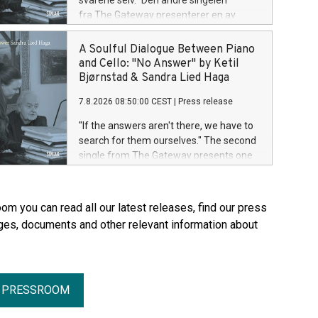
svarene selv.” Den andre singelen
fra The Gateway presenterer en av
albumets mest ettertenksomme
komposisjoner. No Answer er en sjelfull
A Soulful Dialogue Between Piano
og melodisk dialog mellom piano og
and Cello: "No Answer" by Ketil
cello, der stillheten og rommet mellom
Bjørnstad & Sandra Lied Haga
tonene er like viktige som selve
7.8.2026 08:50:00 CEST
|
Press release
melodien.
"If the answers aren't there, we have to
search for them ourselves." The second
single from The Gateway presents one
of the album's most reflective
compositions. No Answer is a soulful
and lyrical dialogue between piano and
om you can read all our latest releases, find our press
cello, where silence and the space
ges, documents and other relevant information about
between the notes are just as important
as the melody itself.
R PRESSROOM