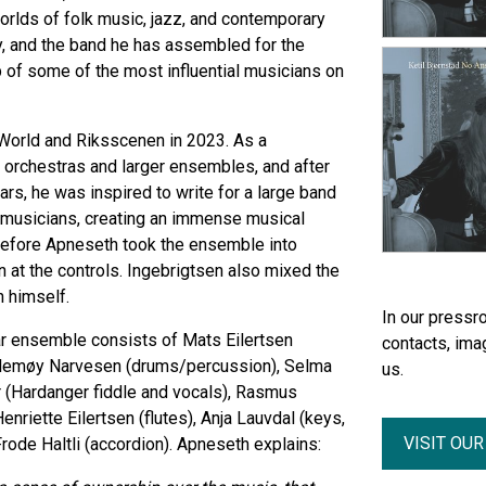
orlds of folk music, jazz, and contemporary
ay, and the band he has assembled for the
of some of the most influential musicians on
World and Riksscenen in 2023. As a
orchestras and larger ensembles, and after
rs, he was inspired to write for a large band
ic musicians, creating an immense musical
efore Apneseth took the ensemble into
 at the controls. Ingebrigtsen also mixed the
h himself.
In our pressro
lar ensemble consists of Mats Eilertsen
contacts, ima
lemøy Narvesen (drums/percussion), Selma
us.
r (Hardanger fiddle and vocals), Rasmus
Henriette Eilertsen (flutes), Anja Lauvdal (keys,
VISIT OU
rode Haltli (accordion). Apneseth explains: