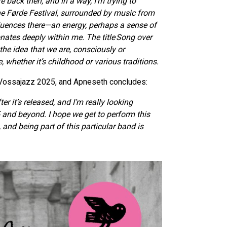
e back then, and in a way, I’m trying to
the Førde Festival, surrounded by music from
influences there—an energy, perhaps a sense of
esonates deeply within me. The title Song over
he idea that we are, consciously or
 whether it’s childhood or various traditions.
at Vossajazz 2025, and Apneseth concludes:
r it’s released, and I’m really looking
25 and beyond. I hope we get to perform this
 and being part of this particular band is