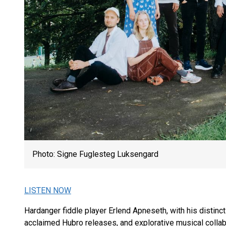
Photo: Signe Fuglesteg Luksengard
LISTEN NOW
Hardanger fiddle player Erlend Apneseth, with his distinctiv
acclaimed Hubro releases, and explorative musical collabo