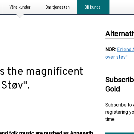
Våre kunder
Om tjenesten
Bli kunde
Alternat
NOR
:
Erlend 
over støv"
s the magnificent
Subscrib
Støv".
Gold
Subscribe to 
registering y
time.
and folk music are pushed as Apneseth