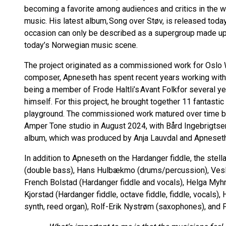
becoming a favorite among audiences and critics in the w
music. His latest album, Song over Støv, is released tod
occasion can only be described as a supergroup made up 
today’s Norwegian music scene.
The project originated as a commissioned work for Oslo 
composer, Apneseth has spent recent years working with 
being a member of Frode Haltli’s Avant Folkfor several yea
himself. For this project, he brought together 11 fantast
playground. The commissioned work matured over time b
Amper Tone studio in August 2024, with Bård Ingebrigtsen
album, which was produced by Anja Lauvdal and Apneset
In addition to Apneseth on the Hardanger fiddle, the stel
(double bass), Hans Hulbækmo (drums/percussion), Ves
French Bolstad (Hardanger fiddle and vocals), Helga Myh
Kjorstad (Hardanger fiddle, octave fiddle, fiddle, vocals), 
synth, reed organ), Rolf-Erik Nystrøm (saxophones), and F