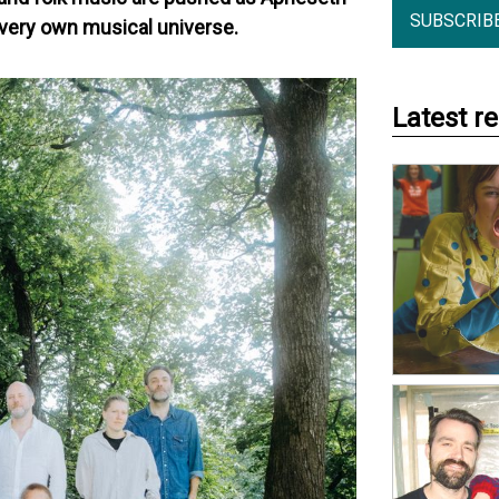
SUBSCRIB
r very own musical universe.
Latest r