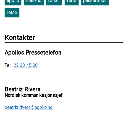
apollo
thailand
reiser
ferie
pakkereiser
reise
Kontakter
Apollos Pressetelefon
Tel:
22 33 45 00
Beatriz Rivera
Nordisk kommunikasjonssjef
beatriz.rivera@apollo.no