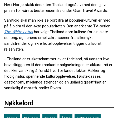
Her i Norge stakk dessuten Thailand også av med den gjeve
prisen for «årets beste reisemål» under Gran Travel Awards.
Samtidig skal man ikke se bort ifra at populærkulturen er med
på å bidra til den økte populariteten. Den anerkjente TV-serien
The White Lotus
har valgt Thailand som kulisse for sin siste
sesong, og seriens smellvakre scener fra silkemyke
sandstrender og lekre hotellopplevelser trigger utvilsomt
reiselysten.
- Thailand er et skattekammer av et ferieland, så uansett hva
hovedtriggeren til den markante salgsøkningen er akkurat nå er
det ikke vanskelig å forstå hvorfor landet lokker. Vakker og
frodig natur, spennende kulturopplevelser, førsteklasses
gastronomi, milelange strender og en uslåelig gjestfrihet er
vanskelig å motstå, smiler Rivera.
Nøkkelord