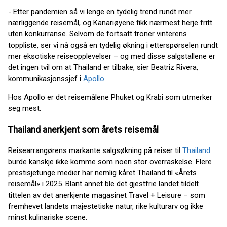
- Etter pandemien så vi lenge en tydelig trend rundt mer
nærliggende reisemål, og Kanariøyene fikk nærmest herje fritt
uten konkurranse. Selvom de fortsatt troner vinterens
toppliste, ser vi nå også en tydelig økning i etterspørselen rundt
mer eksotiske reiseopplevelser – og med disse salgstallene er
det ingen tvil om at Thailand er tilbake, sier Beatriz Rivera,
kommunikasjonssjef i
Apollo
.
Hos Apollo er det reisemålene Phuket og Krabi som utmerker
seg mest.
Thailand anerkjent som årets reisemål
Reisearrangørens markante salgsøkning på reiser til
Thailand
burde kanskje ikke komme som noen stor overraskelse. Flere
prestisjetunge medier har nemlig kåret Thailand til «Årets
reisemål» i 2025. Blant annet ble det gjestfrie landet tildelt
tittelen av det anerkjente magasinet Travel + Leisure – som
fremhevet landets majestetiske natur, rike kulturarv og ikke
minst kulinariske scene.