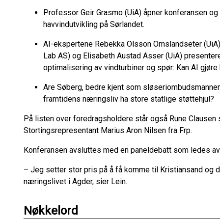
Professor Geir Grasmo (UiA) åpner konferansen og
havvindutvikling på Sørlandet.
AI-ekspertene Rebekka Olsson Omslandseter (UiA),
Lab AS) og Elisabeth Austad Asser (UiA) presentere
optimalisering av vindturbiner og spør: Kan AI gjør
Are Søberg, bedre kjent som sløseriombudsmannen, s
framtidens næringsliv ha store statlige støttehjul?
På listen over foredragsholdere står også Rune Clausen
Stortingsrepresentant Marius Aron Nilsen fra Frp.
Konferansen avsluttes med en paneldebatt som ledes av 
– Jeg setter stor pris på å få komme til Kristiansand og
næringslivet i Agder, sier Lein.
Nøkkelord