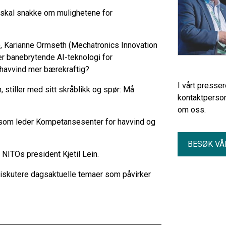
 skal snakke om mulighetene for
 Karianne Ormseth (Mechatronics Innovation
r banebrytende AI-teknologi for
e havvind mer bærekraftig?
I vårt presse
tiller med sitt skråblikk og spør: Må
kontaktperson
om oss.
 som leder Kompetansesenter for havvind og
BESØK VÅ
NITOs president Kjetil Lein.
 diskutere dagsaktuelle temaer som påvirker