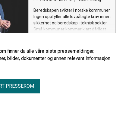
3.6.2026 07:37:03 CEST
|
Pressemelding
Beredskapen svikter i norske kommuner.
Ingen oppfyller alle lovpålagte krav innen
sikkerhet og beredskap i teknisk sektor.
Små kommuner kommer klart dårligst
ut.
rom finner du alle våre siste pressemeldinger,
er, bilder, dokumenter og annen relevant informasjon
RT PRESSEROM