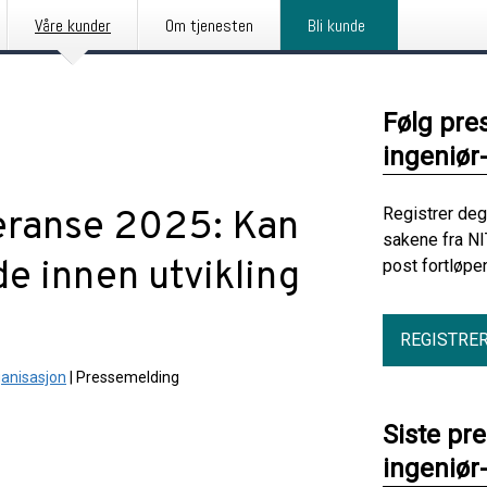
Våre kunder
Om tjenesten
Bli kunde
Følg pre
ingeniør
eranse 2025: Kan
Registrer deg
sakene fra NI
e innen utvikling
post fortløpe
REGISTRE
ganisasjon
|
Pressemelding
Siste pr
ingeniør