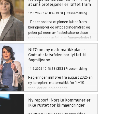
alvorlige, sier visepresident Safina de
at små profesjoner er løftet fram
Klerk.
12.6.2026 14:18:46 CEST
|
Pressemelding
- Det er positivt at planen løfter fram
bioingeniører og ortopediingeniører, og
peker på noen av flaskehalsene disse
utdanningene står i, sier fagstyreleder i
NITO Bioingeniørfaglig institutt, Kaja
Marienborg.
NITO om ny matematikkplan: –
Godt at statsråden har lyttet til
fagmiljøene
11.6.2026 10:48:38 CEST
|
Pressemelding
Regjeringen innfører fra august 2026 en
ny læreplan i matematikk for 1.–10.
trinn, der grunnleggende
regneferdigheter løftes tydeligere frem.
Ny rapport: Norske kommuner er
ikke rustet for klimaendringer