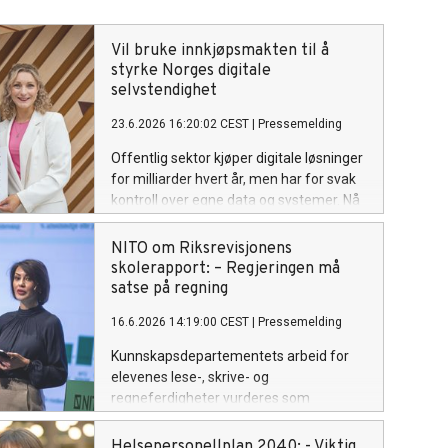
Vil bruke innkjøpsmakten til å
styrke Norges digitale
selvstendighet
23.6.2026 16:20:02 CEST
|
Pressemelding
Offentlig sektor kjøper digitale løsninger
for milliarder hvert år, men har for svak
kontroll over egne data og systemer. Nå
gir NITO, Tekna og Forbrukerrådet
digitaliseringsministeren konkrete grep
NITO om Riksrevisjonens
for å redusere avhengigheten av globale
skolerapport: – Regjeringen må
tek-giganter.
satse på regning
16.6.2026 14:19:00 CEST
|
Pressemelding
Kunnskapsdepartementets arbeid for
elevenes lese-, skrive- og
regneferdigheter vurderes som
«kritikkverdig» av Riksrevisjonen. – For
NITO er funnene gjenkjennelige og
Helsepersonellplan 2040: - Viktig