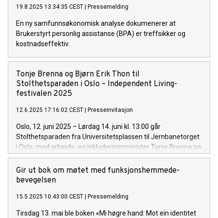
19.8.2025 13:34:35 CEST
|
Pressemelding
En ny samfunnsøkonomisk analyse dokumenerer at
Brukerstyrt personlig assistanse (BPA) er treffsikker og
kostnadseffektiv.
Tonje Brenna og Bjørn Erik Thon til
Stolthetsparaden i Oslo – Independent Living-
festivalen 2025
12.6.2025 17:16:02 CEST
|
Presseinvitasjon
Oslo, 12. juni 2025 – Lørdag 14. juni kl. 13:00 går
Stolthetsparaden fra Universitetsplassen til Jernbanetorget
i Oslo, med arbeids- og inkluderingsminister Tonje Brenna og
Oslos ordfører Anne Lindboe i spissen. Paraden er en del av
Independent Living-festivalen 2025, som samler hundrevis
Gir ut bok om møtet med funksjonshemmede-
av mennesker i kampen for likestilling og frihet for
bevegelsen
funksjonshemmede.
15.5.2025 10:43:00 CEST
|
Pressemelding
Tirsdag 13. mai ble boken «Mi høgre hand: Mot ein identitet