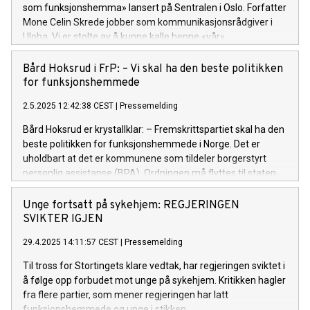
som funksjonshemma» lansert på Sentralen i Oslo. Forfatter
Mone Celin Skrede jobber som kommunikasjonsrådgiver i
Uloba. Vi er stolte av å kunne kalle henne «vår».
Bård Hoksrud i FrP: – Vi skal ha den beste politikken
for funksjonshemmede
2.5.2025 12:42:38 CEST
|
Pressemelding
Bård Hoksrud er krystallklar: – Fremskrittspartiet skal ha den
beste politikken for funksjonshemmede i Norge. Det er
uholdbart at det er kommunene som tildeler borgerstyrt
personlig assistanse (BPA). Ordningen må flyttes til staten.
Unge fortsatt på sykehjem: REGJERINGEN
SVIKTER IGJEN
29.4.2025 14:11:57 CEST
|
Pressemelding
Til tross for Stortingets klare vedtak, har regjeringen sviktet i
å følge opp forbudet mot unge på sykehjem. Kritikken hagler
fra flere partier, som mener regjeringen har latt
funksjonshemmede og unge i stikken.