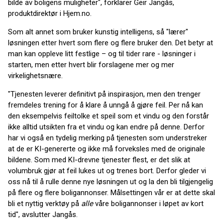
bilde av boligens muligheter", forklarer Geir Jangås,
produktdirektør i Hjem.no.
Som alt annet som bruker kunstig intelligens, så "lærer"
løsningen etter hvert som flere og flere bruker den. Det betyr at
man kan oppleve litt festlige – og til tider rare - løsninger i
starten, men etter hvert blir forslagene mer og mer
virkelighetsnære.
"Tjenesten leverer definitivt på inspirasjon, men den trenger
fremdeles trening for å klare å unngå å gjøre feil. Per nå kan
den eksempelvis feiltolke et speil som et vindu og den forstår
ikke alltid utsikten fra et vindu og kan endre på denne. Derfor
har vi også en tydelig merking på tjenesten som understreker
at de er KI-genererte og ikke må forveksles med de originale
bildene. Som med KI-drevne tjenester flest, er det slik at
volumbruk gjør at feil lukes ut og trenes bort. Derfor gleder vi
oss nå til å rulle denne nye løsningen ut og la den bli tilgjengelig
på flere og flere boligannonser. Målsettingen vår er at dette skal
bli et nyttig verktøy på
alle
våre boligannonser i løpet av kort
tid", avslutter Jangås.