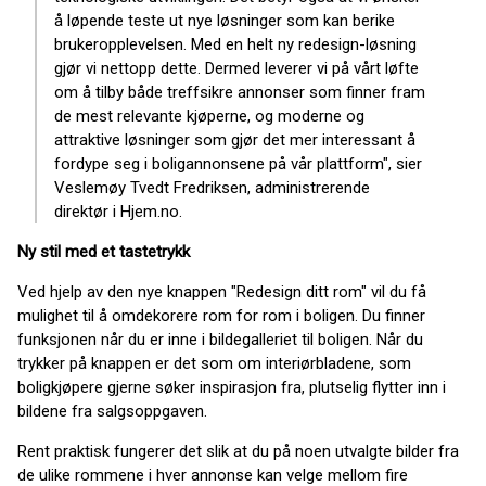
å løpende teste ut nye løsninger som kan berike
brukeropplevelsen. Med en helt ny redesign-løsning
gjør vi nettopp dette. Dermed leverer vi på vårt løfte
om å tilby både treffsikre annonser som finner fram
de mest relevante kjøperne, og moderne og
attraktive løsninger som gjør det mer interessant å
fordype seg i boligannonsene på vår plattform", sier
Veslemøy Tvedt Fredriksen, administrerende
direktør i Hjem.no.
Ny stil med et tastetrykk
Ved hjelp av den nye knappen "Redesign ditt rom" vil du få
mulighet til å omdekorere rom for rom i boligen. Du finner
funksjonen når du er inne i bildegalleriet til boligen. Når du
trykker på knappen er det som om interiørbladene, som
boligkjøpere gjerne søker inspirasjon fra, plutselig flytter inn i
bildene fra salgsoppgaven.
Rent praktisk fungerer det slik at du på noen utvalgte bilder fra
de ulike rommene i hver annonse kan velge mellom fire