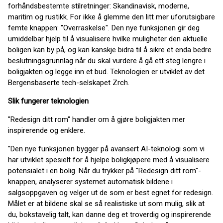
forhåndsbestemte stilretninger: Skandinavisk, moderne,
maritim og rustikk. For ikke å glemme den litt mer uforutsigbare
femte knappen: "Overraskelse". Den nye funksjonen gir deg
umiddelbar hjelp til å visualisere hvilke muligheter den aktuelle
boligen kan by på, og kan kanskje bidra til å sikre et enda bedre
beslutningsgrunnlag når du skal vurdere å gå ett steg lengre i
boligjakten og legge inn et bud. Teknologien er utviklet av det
Bergensbaserte tech-selskapet Zrch.
Slik fungerer teknologien
"Redesign ditt rom" handler om å gjøre boligjakten mer
inspirerende og enklere.
"Den nye funksjonen bygger på avansert AI-teknologi som vi
har utviklet spesielt for å hjelpe boligkjøpere med å visualisere
potensialet i en bolig. Når du trykker på "Redesign ditt rom"-
knappen, analyserer systemet automatisk bildene i
salgsoppgaven og velger ut de som er best egnet for redesign.
Målet er at bildene skal se så realistiske ut som mulig, slik at
du, bokstavelig talt, kan danne deg et troverdig og inspirerende