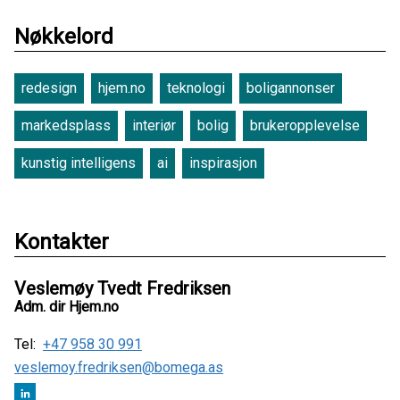
Nøkkelord
redesign
hjem.no
teknologi
boligannonser
markedsplass
interiør
bolig
brukeropplevelse
kunstig intelligens
ai
inspirasjon
Kontakter
Veslemøy Tvedt Fredriksen
Adm. dir Hjem.no
Tel:
+47 958 30 991
veslemoy.fredriksen@bomega.as