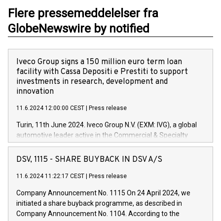
Flere pressemeddelelser fra
GlobeNewswire by notified
Iveco Group signs a 150 million euro term loan
facility with Cassa Depositi e Prestiti to support
investments in research, development and
innovation
11.6.2024 12:00:00 CEST
|
Press release
Turin, 11th June 2024. Iveco Group N.V. (EXM: IVG), a global
automotive leader active in the Commercial & Specialty
Vehicles, Powertrain and related Financial Services arenas,
has successfully signed a term loan facility of 150 million
DSV, 1115 - SHARE BUYBACK IN DSV A/S
euros with Cassa Depositi e Prestiti (CDP), for the creation of
new projects in Italy dedicated to research, development and
11.6.2024 11:22:17 CEST
|
Press release
innovation. In detail, through the resources made available
Company Announcement No. 1115 On 24 April 2024, we
by CDP, Iveco Group will develop innovative technologies and
initiated a share buyback programme, as described in
architectures in the field of electric propulsion and further
Company Announcement No. 1104. According to the
develop solutions for autonomous driving, digitalisation and