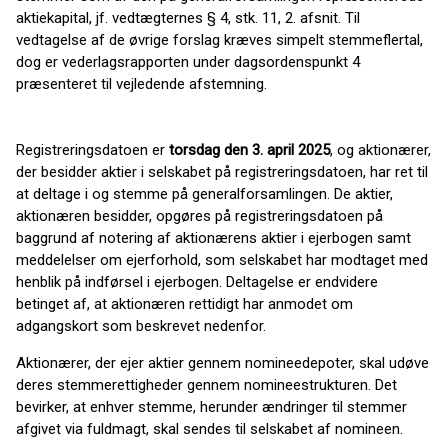
aktiekapital, jf. vedtægternes § 4, stk. 11, 2. afsnit. Til
vedtagelse af de øvrige forslag kræves simpelt stemmeflertal,
dog er vederlagsrapporten under dagsordenspunkt 4
præsenteret til vejledende afstemning.
Registreringsdatoen er
torsdag den 3. april 2025
, og aktionærer,
der besidder aktier i selskabet på registre­rings­datoen, har ret til
at deltage i og stemme på generalforsamlingen. De aktier,
aktionæren besidder, opgøres på registreringsdatoen på
baggrund af notering af aktionærens aktier i ejerbogen samt
meddelelser om ejerforhold, som selskabet har modtaget med
henblik på indførsel i ejerbogen. Deltagelse er endvidere
betinget af, at aktionæren rettidigt har anmodet om
adgangskort som beskrevet nedenfor.
Aktionærer, der ejer aktier gennem nomineedepoter, skal udøve
deres stemmerettigheder gennem nomineestrukturen. Det
bevirker, at enhver stemme, herunder ændringer til stemmer
afgivet via fuldmagt, skal sendes til selskabet af nomineen.