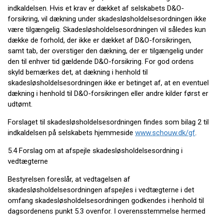
indkaldelsen. Hvis et krav er dækket af selskabets D&O-
forsikring, vil dækning under skadesløsholdelsesordningen ikke
være tilgængelig. Skadesløs­holdelses­ordningen vil således kun
dække de forhold, der ikke er dækket af D&O-forsikringen,
samt tab, der overstiger den dækning, der er tilgængelig under
den til enhver tid gældende D&O-forsikring. For god ordens
skyld bemærkes det, at dækning i henhold til
skadesløsholdelsesordningen ikke er betinget af, at en eventuel
dækning i henhold til D&O-forsikringen eller andre kilder først er
udtømt.
Forslaget til skadesløsholdelsesordningen findes som bilag 2 til
indkaldelsen på selskabets hjemmeside
www.schouw.dk/gf
.
5.4 Forslag om at afspejle skadesløsholdelsesordning i
vedtægterne
Bestyrelsen foreslår, at vedtagelsen af
skadesløsholdelsesordningen afspejles i vedtægterne i det
omfang skadesløsholdelsesordningen godkendes i henhold til
dagsordenens punkt 5.3 ovenfor. I overensstemmelse hermed