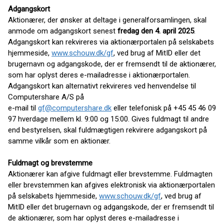
Adgangskort
Aktionærer, der ønsker at deltage i generalforsamlingen, skal
anmode om adgangskort senest
fredag den 4. april 2025
.
Adgangskort kan rekvireres via aktionærportalen på selskabets
hjemmeside,
www.schouw.dk/gf
, ved brug af MitID eller det
brugernavn og adgangskode, der er fremsendt til de aktionærer,
som har oplyst deres e-mailadresse i aktionærportalen.
Adgangskort kan alternativt rekvireres ved henvendelse til
Computershare A/S på
e-mail til
gf@computershare.dk
eller telefonisk på +45 45 46 09
97 hverdage mellem kl. 9:00 og 15:00. Gives fuldmagt til andre
end bestyrelsen, skal fuldmægtigen rekvirere adgangskort på
samme vilkår som en aktionær.
Fuldmagt og brevstemme
Aktionærer kan afgive fuldmagt eller brevstemme. Fuldmagten
eller brevstemmen kan afgives elektronisk via aktionærportalen
på selskabets hjemmeside,
www.schouw.dk/gf
, ved brug af
MitID eller det brugernavn og adgangskode, der er fremsendt til
de aktionærer, som har oplyst deres e-mailadresse i