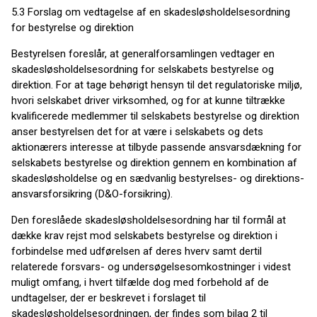
5.3 Forslag om vedtagelse af en skadesløsholdelsesordning
for bestyrelse og direktion
Bestyrelsen foreslår, at generalforsamlingen vedtager en
skadesløsholdelsesordning for selskabets bestyrelse og
direktion. For at tage behørigt hensyn til det regulatoriske miljø,
hvori selskabet driver virksomhed, og for at kunne tiltrække
kvalificerede medlemmer til selskabets bestyrelse og direktion
anser bestyrelsen det for at være i selskabets og dets
aktionærers interesse at tilbyde passende ansvarsdækning for
selskabets bestyrelse og direktion gennem en kombination af
skadesløsholdelse og en sædvanlig bestyrelses- og direktions­
ansvars­forsikring (D&O-forsikring).
Den foreslåede skadesløsholdelsesordning har til formål at
dække krav rejst mod selskabets bestyrelse og direktion i
forbindelse med udførelsen af deres hverv samt dertil
relaterede forsvars- og undersøgelses­omkostninger i videst
muligt omfang, i hvert tilfælde dog med forbehold af de
undtagelser, der er beskrevet i forslaget til
skadesløsholdelsesordningen, der findes som bilag 2 til