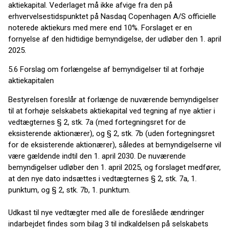
aktiekapital. Vederlaget må ikke afvige fra den på
erhvervelsestidspunktet på Nasdaq Copenhagen A/S officielle
noterede aktiekurs med mere end 10%. Forslaget er en
fornyelse af den hidtidige bemyndigelse, der udløber den 1. april
2025.
5.6 Forslag om forlængelse af bemyndigelser til at forhøje
aktiekapitalen
Bestyrelsen foreslår at forlænge de nuværende bemyndigelser
til at forhøje selskabets aktiekapital ved tegning af nye aktier i
vedtægternes § 2, stk. 7a (med fortegningsret for de
eksisterende aktionærer), og § 2, stk. 7b (uden fortegningsret
for de eksisterende aktionærer), således at bemyndigelserne vil
være gældende indtil den 1. april 2030. De nuværende
bemyndigelser udløber den 1. april 2025, og forslaget medfører,
at den nye dato indsættes i vedtægternes § 2, stk. 7a, 1.
punktum, og § 2, stk. 7b, 1. punktum.
Udkast til nye vedtægter med alle de foreslåede ændringer
indarbejdet findes som bilag 3 til indkaldelsen på selskabets