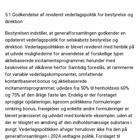
5.1 Godkendelse af revideret vederlagspolitik for bestyrelse og
direktion
Bestyrelsen indstiller, at generalforsamlingen godkender en
opdateret vederlagspolitik for selskabets bestyrelse og
direktion. Vederlagspolitikken er blevet revideret med henblik på
at udvide mulighederne for anvendelse af forskellige typer
aktiebaserede incitamentsprogrammer, herunder med
beskrivelse af vilkårene herfor. Samtidig foreslås, at rammerne
for variable vederlags­komponenter, omfattende
kontantbaseret bonus og aktiebaserede
incitamentsprogrammer, udvides fra 50% til henholdsvis 60%
og 75% af den årlige faste løn. Endelig er der foretaget
sproglige opdateringer, ligesom politikkens formuleringer
omkring bonus, fravigelser og enkelte andre formuleringer er
blevet præciseret og udvidet med konkrete eksempler, uden at
der er tilsigtet en ændring af den indholdsmæssige substans i
øvrigt. Vederlagspolitikken afviger herudover ikke fra den på
generalforsamlingen i 2024 vedtagne politik. Forslaget til