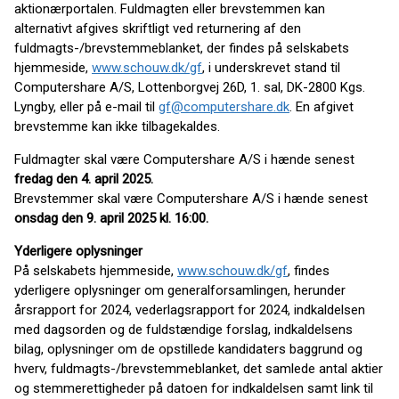
aktionærportalen. Fuldmagten eller brevstemmen kan
alternativt afgives skriftligt ved returnering af den
fuldmagts-/brevstemme­blanket, der findes på selskabets
hjemmeside,
www.schouw.dk/gf
, i underskrevet stand til
Computershare A/S, Lottenborgvej 26D, 1. sal, DK-2800 Kgs.
Lyngby, eller på e-mail til
gf@computershare.dk
. En afgivet
brevstemme kan ikke tilbagekaldes.
Fuldmagter skal være Computershare A/S i hænde senest
fredag den 4. april 2025.
Brevstemmer skal være Computershare A/S i hænde senest
onsdag den 9. april 2025 kl. 16:00.
Yderligere oplysninger
På selskabets hjemmeside,
www.schouw.dk/gf
, findes
yderligere oplysninger om generalforsamlingen, herunder
årsrapport for 2024, vederlagsrapport for 2024, indkaldelsen
med dagsorden og de fuldstændige forslag, indkaldelsens
bilag, oplysninger om de opstillede kandidaters baggrund og
hverv, fuldmagts-/brevstemmeblanket, det samlede antal aktier
og stemme­rettigheder på datoen for indkaldelsen samt link til