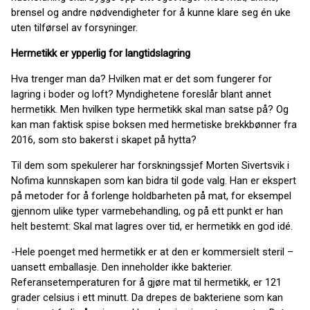
brensel og andre nødvendigheter for å kunne klare seg én uke
uten tilførsel av forsyninger.
Hermetikk er ypperlig for langtidslagring
Hva trenger man da? Hvilken mat er det som fungerer for
lagring i boder og loft? Myndighetene foreslår blant annet
hermetikk. Men hvilken type hermetikk skal man satse på? Og
kan man faktisk spise boksen med hermetiske brekkbønner fra
2016, som sto bakerst i skapet på hytta?
Til dem som spekulerer har forskningssjef Morten Sivertsvik i
Nofima kunnskapen som kan bidra til gode valg. Han er ekspert
på metoder for å forlenge holdbarheten på mat, for eksempel
gjennom ulike typer varmebehandling, og på ett punkt er han
helt bestemt: Skal mat lagres over tid, er hermetikk en god idé.
-Hele poenget med hermetikk er at den er kommersielt steril –
uansett emballasje. Den inneholder ikke bakterier.
Referansetemperaturen for å gjøre mat til hermetikk, er 121
grader celsius i ett minutt. Da drepes de bakteriene som kan