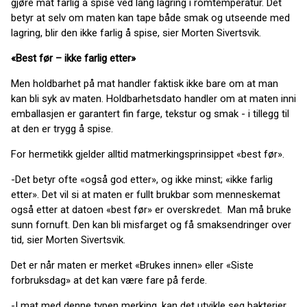
gjøre mat farlig å spise ved lang lagring i romtemperatur. Det
betyr at selv om maten kan tape både smak og utseende med
lagring, blir den ikke farlig å spise, sier Morten Sivertsvik.
«Best før – ikke farlig etter»
Men holdbarhet på mat handler faktisk ikke bare om at man
kan bli syk av maten. Holdbarhetsdato handler om at maten inni
emballasjen er garantert fin farge, tekstur og smak - i tillegg til
at den er trygg å spise.
For hermetikk gjelder alltid matmerkingsprinsippet «best før».
-Det betyr ofte «også god etter», og ikke minst; «ikke farlig
etter». Det vil si at maten er fullt brukbar som menneskemat
også etter at datoen «best før» er overskredet. Man må bruke
sunn fornuft. Den kan bli misfarget og få smaksendringer over
tid, sier Morten Sivertsvik.
Det er når maten er merket «Brukes innen» eller «Siste
forbruksdag» at det kan være fare på ferde.
-I mat med denne typen merking, kan det utvikle seg bakterier