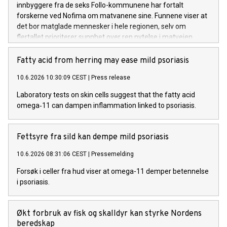
innbyggere fra de seks Follo-kommunene har fortalt
forskerne ved Nofima om matvanene sine. Funnene viser at
det bor matglade mennesker i hele regionen, selv om
flertallet prioriterer sunnhet over ren nytelse i matveien.
Fatty acid from herring may ease mild psoriasis
10.6.2026 10:30:09 CEST
|
Press release
Laboratory tests on skin cells suggest that the fatty acid
omega‑11 can dampen inflammation linked to psoriasis.
Fettsyre fra sild kan dempe mild psoriasis
10.6.2026 08:31:06 CEST
|
Pressemelding
Forsøk i celler fra hud viser at omega-11 demper betennelse
i psoriasis.
Økt forbruk av fisk og skalldyr kan styrke Nordens
beredskap