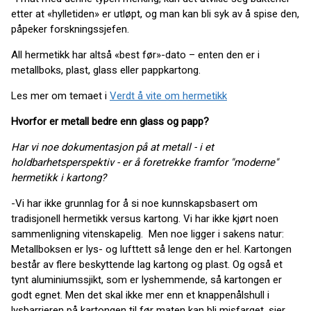
etter at «hylletiden» er utløpt, og man kan bli syk av å spise den,
påpeker forskningssjefen.
All hermetikk har altså «best før»-dato – enten den er i
metallboks, plast, glass eller pappkartong.
Les mer om temaet i
Verdt å vite om hermetikk
Hvorfor er metall bedre enn glass og papp?
Har vi noe dokumentasjon på at metall - i et
holdbarhetsperspektiv - er å foretrekke framfor "moderne"
hermetikk i kartong?
-Vi har ikke grunnlag for å si noe kunnskapsbasert om
tradisjonell hermetikk versus kartong. Vi har ikke kjørt noen
sammenligning vitenskapelig. Men noe ligger i sakens natur:
Metallboksen er lys- og lufttett så lenge den er hel. Kartongen
består av flere beskyttende lag kartong og plast. Og også et
tynt aluminiumssjikt, som er lyshemmende, så kartongen er
godt egnet. Men det skal ikke mer enn et knappenålshull i
lysbarrieren på kartongen til før maten kan bli misfarget, sier