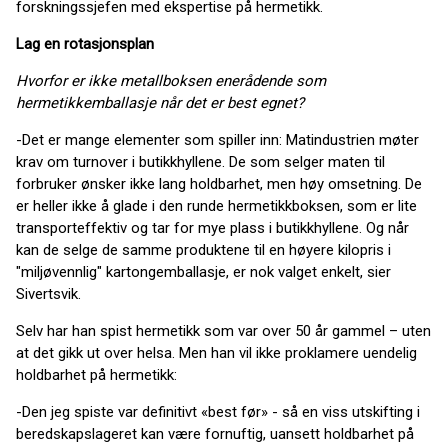
forskningssjefen med ekspertise på hermetikk.
Lag en rotasjonsplan
Hvorfor er ikke metallboksen enerådende som
hermetikkemballasje når det er best egnet?
-Det er mange elementer som spiller inn: Matindustrien møter
krav om turnover i butikkhyllene. De som selger maten til
forbruker ønsker ikke lang holdbarhet, men høy omsetning. De
er heller ikke å glade i den runde hermetikkboksen, som er lite
transporteffektiv og tar for mye plass i butikkhyllene. Og når
kan de selge de samme produktene til en høyere kilopris i
"miljøvennlig" kartongemballasje, er nok valget enkelt, sier
Sivertsvik.
Selv har han spist hermetikk som var over 50 år gammel – uten
at det gikk ut over helsa. Men han vil ikke proklamere uendelig
holdbarhet på hermetikk:
-Den jeg spiste var definitivt «best før» - så en viss utskifting i
beredskapslageret kan være fornuftig, uansett holdbarhet på