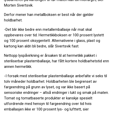
Morten Sivertsvik.
Derfor mener han metallboksen er best når der gjelder
holdbarhet.
-Det blir ikke bedre enn metallemballasje når mat skal
oppbevares over tid. Hermetikkboksen er 100 prosent lystett
og 100 prosent oksygentett. Alternativene i glass, plast og
kartong kan aldri bli bedre, slår Sivertsvik fast.
Nettopp lyspåvirkning er årsaken til at hermetikk pakket i
steriliserbar plastemballasje, har fått kortere holdbarhetstid enn
annen hermetikk.
-I forsøk med steriliserbar plastemballasje anbefalte vi seks til
tolv måneder holdbarhet. Holdbarheten ble begrenset av
fargeendring på grunn av lyset, og var ikke basert på
sensoriske endringer – altså endringer i lukt og smak på maten.
Tomat og tomatbaserte produkter er kanskje spesielt
utfordrende med hensyn til fargeendring over tid hvis
emballasjen ikke er 100 prosent lys- og lufttett, sier