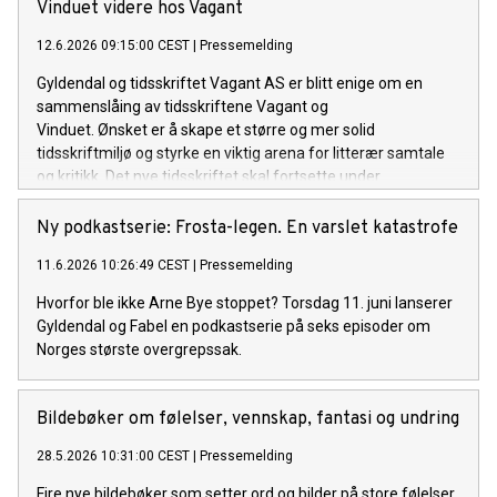
Vinduet videre hos Vagant
12.6.2026 09:15:00 CEST
|
Pressemelding
Gyldendal og tidsskriftet Vagant AS er blitt enige om en
sammenslåing av tidsskriftene Vagant og
Vinduet. Ønsket er å skape et større og mer solid
tidsskriftmiljø og styrke en viktig arena for litterær samtale
og kritikk. Det nye tidsskriftet skal fortsette under
navnet Vagant. Arven fra Vinduet videreføres både visuelt, i
stoffutvalg og gjennom bidragsytere.
Ny podkastserie: Frosta-legen. En varslet katastrofe
11.6.2026 10:26:49 CEST
|
Pressemelding
Hvorfor ble ikke Arne Bye stoppet? Torsdag 11. juni lanserer
Gyldendal og Fabel en podkastserie på seks episoder om
Norges største overgrepssak.
Bildebøker om følelser, vennskap, fantasi og undring
28.5.2026 10:31:00 CEST
|
Pressemelding
Fire nye bildebøker som setter ord og bilder på store følelser