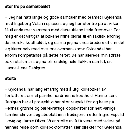
Stor tro på samarbeidet
– Jeg har hatt lange og gode samtaler med teamet i Gyldendal
med Ingeborg Volan i spissen, og jeg har stor tro på at vi kan
få til enda mer sammen med disse titlene i tida fremover. For
meg er det viktigst at bøkene mine bidrar til en faktisk endring i
det norske kostholdet, og da må jeg nå enda bredere ut enn det
jeg klarer selv med mitt one-woman-show. Gyldendal har
enorm kompetanse på dette feltet. De har allerede min første
bok i stallen sin, og nå blir endelig hele flokken samlet, sier
Hanne-Lene Dahlgren.
Stolte
– Gyldendal har lang erfaring med å utgi kokebøker av
forfattere som vil påvirke nordmenns kosthold. Hanne-Lene
Dahlgren har et prosjekt vi har stor respekt for og heier på.
Hennes grønne og bærekraftige oppskrifter for helt vanlige
familier skriver seg absolutt inn i tradisjonen etter Ingrid Espelid
Hovig og Jamie Oliver. Vi er stolte av å få være med videre på
hennes reise som kokebokforfatter, sier direktør for Gyldendal