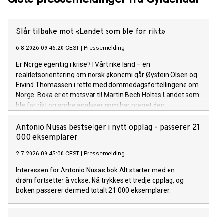
Slår tilbake mot «Landet som ble for rikt»
6.8.2026 09:46:20 CEST
|
Pressemelding
Er Norge egentlig i krise? I Vårt rike land – en
realitetsorientering om norsk økonomi går Øystein Olsen og
Eivind Thomassen i rette med dommedagsfortellingene om
Norge. Boka er et motsvar til Martin Bech Holtes Landet som
ble for rikt og andre analyser som har preget den
økonomiske debatten de siste årene. Lansering: Torsdag 6.
august
Antonio Nusas bestselger i nytt opplag – passerer 21
000 eksemplarer
2.7.2026 09:45:00 CEST
|
Pressemelding
Interessen for Antonio Nusas bok Alt starter med en
drøm fortsetter å vokse. Nå trykkes et tredje opplag, og
boken passerer dermed totalt 21 000 eksemplarer.