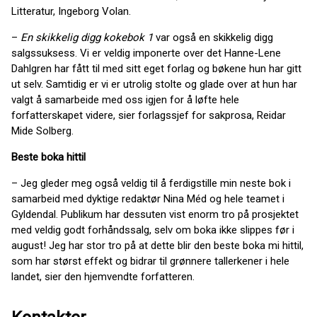
Litteratur, Ingeborg Volan.
–
En skikkelig digg kokebok 1
var også en skikkelig digg
salgssuksess. Vi er veldig imponerte over det Hanne-Lene
Dahlgren har fått til med sitt eget forlag og bøkene hun har gitt
ut selv. Samtidig er vi er utrolig stolte og glade over at hun har
valgt å samarbeide med oss igjen for å løfte hele
forfatterskapet videre, sier forlagssjef for sakprosa, Reidar
Mide Solberg.
Beste boka hittil
– Jeg gleder meg også veldig til å ferdigstille min neste bok i
samarbeid med dyktige redaktør Nina Méd og hele teamet i
Gyldendal. Publikum har dessuten vist enorm tro på prosjektet
med veldig godt forhåndssalg, selv om boka ikke slippes før i
august! Jeg har stor tro på at dette blir den beste boka mi hittil,
som har størst effekt og bidrar til grønnere tallerkener i hele
landet, sier den hjemvendte forfatteren.