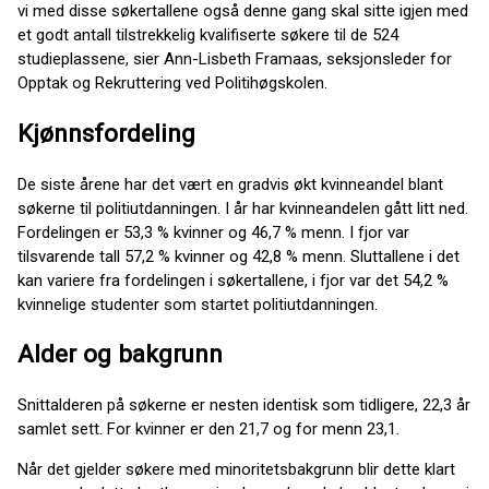
vi med disse søkertallene også denne gang skal sitte igjen med
et godt antall tilstrekkelig kvalifiserte søkere til de 524
studieplassene, sier Ann-Lisbeth Framaas, seksjonsleder for
Opptak og Rekruttering ved Politihøgskolen.
Kjønnsfordeling
De siste årene har det vært en gradvis økt kvinneandel blant
søkerne til politiutdanningen. I år har kvinneandelen gått litt ned.
Fordelingen er 53,3 % kvinner og 46,7 % menn. I fjor var
tilsvarende tall 57,2 % kvinner og 42,8 % menn. Sluttallene i det
kan variere fra fordelingen i søkertallene, i fjor var det 54,2 %
kvinnelige studenter som startet politiutdanningen.
Alder og bakgrunn
Snittalderen på søkerne er nesten identisk som tidligere, 22,3 år
samlet sett. For kvinner er den 21,7 og for menn 23,1.
Når det gjelder søkere med minoritetsbakgrunn blir dette klart