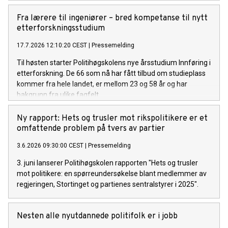
Fra lærere til ingeniører – bred kompetanse til nytt
etterforskningsstudium
17.7.2026 12:10:20 CEST
|
Pressemelding
Til høsten starter Politihøgskolens nye årsstudium Innføring i
etterforskning. De 66 som nå har fått tilbud om studieplass
kommer fra hele landet, er mellom 23 og 58 år og har
bakgrunn fra ulike fagfelt.
Ny rapport: Hets og trusler mot rikspolitikere er et
omfattende problem på tvers av partier
3.6.2026 09:30:00 CEST
|
Pressemelding
3. juni lanserer Politihøgskolen rapporten "Hets og trusler
mot politikere: en spørreundersøkelse blant medlemmer av
regjeringen, Stortinget og partienes sentralstyrer i 2025".
Nesten alle nyutdannede politifolk er i jobb