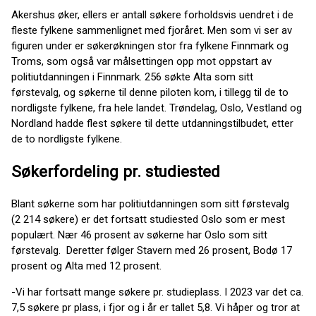
Akershus øker, ellers er antall søkere forholdsvis uendret i de
fleste fylkene sammenlignet med fjoråret. Men som vi ser av
figuren under er søkerøkningen stor fra fylkene Finnmark og
Troms, som også var målsettingen opp mot oppstart av
politiutdanningen i Finnmark. 256 søkte Alta som sitt
førstevalg, og søkerne til denne piloten kom, i tillegg til de to
nordligste fylkene, fra hele landet. Trøndelag, Oslo, Vestland og
Nordland hadde flest søkere til dette utdanningstilbudet, etter
de to nordligste fylkene.
Søkerfordeling pr. studiested
Blant søkerne som har politiutdanningen som sitt førstevalg
(2 214 søkere) er det fortsatt studiested Oslo som er mest
populært. Nær 46 prosent av søkerne har Oslo som sitt
førstevalg. Deretter følger Stavern med 26 prosent, Bodø 17
prosent og Alta med 12 prosent.
-Vi har fortsatt mange søkere pr. studieplass. I 2023 var det ca.
7,5 søkere pr plass, i fjor og i år er tallet 5,8. Vi håper og tror at