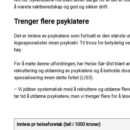
å ivareta vaktberedskap og god og sikker drift.
Trenger flere psykiatere
Det er innleie av psykiatere som fortsatt er den største 
legespesialister innen psykiatri. Til tross for betydelig vek
høy.
For å møte denne utfordringen, har Helse Sør-Øst blant ann
rekruttering og utdanning av psykiatere og å beholde disse
spesialisering innen dette feltet (LIS3).
– Vi jobber systematisk med å rekruttere og utdanne flere
tar tid å utdanne psykiatere, men vi trenger flere for å løs
Innleie pr helseforetak (tall i 1000 kroner)