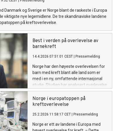
19:52 CEST
|
Pressemelding
Danmark og Sverige er Norge blant de raskeste i Europa
e de viktigste nye legemidlene. De tre skandinaviske landene
ropatoppen på kreftoverlevelse.
Best i verden på overlevelse av
barnekreft
14.4.2026 07:51:01 CEST
|
Pressemelding
Norge har den høyeste overlevelsen for
barn med kreft blant alle land som er
med i en ny, omfattende internasjonal
studie. Studien har analysert overlevelse
blant over 600 000 barn med kreft i 68
land.
Norge i europatoppen på
kreftoverlevelse
25.2.2026 11:58:17 CET
|
Pressemelding
Norge er ett av landene i Europa med
høyest overlevelse for kreft. – Dette