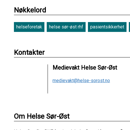
Nøkkelord
helseforetak
helse sør-øst rhf
pasientsikkerhet
Kontakter
Medievakt Helse Sør-Øst
medievakt@helse-sorost.no
Om Helse Sør-Øst