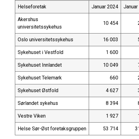
Helseforetak
Januar 2024
Januar
Akershus
10 454
universitetssykehus
Oslo universitetssykehus
16 003
Sykehuset i Vestfold
1 600
Sykehuset Innlandet
10 049
Sykehuset Telemark
660
Sykehuset Østfold
4 627
Sørlandet sykehus
8 394
Vestre Viken
1 927
Helse Sør-Øst foretaksgruppen
53 714
3