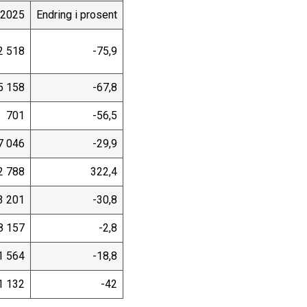
 2025
Endring i prosent
2 518
-75,9
5 158
-67,8
701
-56,5
7 046
-29,9
2 788
322,4
3 201
-30,8
8 157
-2,8
1 564
-18,8
1 132
-42