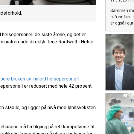
19.5.2026 11:
Sammen med 
idsforhold.
til å innfør
er også i eu
d helsepersonell de siste årene, og det er
administrerende direktør Terje Rootwelt i Helse
sere bruken av innleid helsepersonell
.
lsepersonell er redusert med hele 42 prosent
den stabile, og ligger på nivå med lønnsveksten
sykehusene må ha tilgang på rett kompetanse til
lstrekkelig kompetanse på plass i helgene for