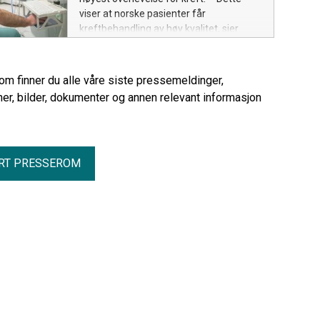
viser at norske pasienter får
kreftbehandling av høy kvalitet, sier
fagdirektør i Helse Sør-Øst RHF, Ulrich
Spreng.
rom finner du alle våre siste pressemeldinger,
er, bilder, dokumenter og annen relevant informasjon
RT PRESSEROM