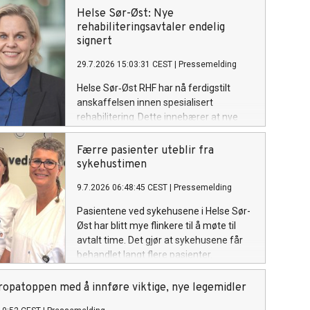
Helse Sør-Øst: Nye
rehabiliteringsavtaler endelig
signert
29.7.2026 15:03:31 CEST
|
Pressemelding
Helse Sør‑Øst RHF har nå ferdigstilt
anskaffelsen innen spesialisert
rehabilitering. Dette innebærer at nye
kontrakter med en årlig verdi
på 1 200 millioner kroner med private
Færre pasienter uteblir fra
rehabiliteringsinstitusjoner er signert.
sykehustimen
9.7.2026 06:48:45 CEST
|
Pressemelding
Pasientene ved sykehusene i Helse Sør-
Øst har blitt mye flinkere til å møte til
avtalt time. Det gjør at sykehusene får
behandlet langt flere pasienter.
ropatoppen med å innføre viktige, nye legemidler