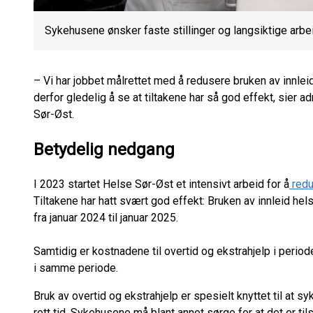
Sykehusene ønsker faste stillinger og langsiktige arbe
– Vi har jobbet målrettet med å redusere bruken av innlei
derfor gledelig å se at tiltakene har så god effekt, sier 
Sør-Øst.
Betydelig nedgang
I 2023 startet Helse Sør-Øst et intensivt arbeid for å
redu
Tiltakene har hatt svært god effekt: Bruken av innleid he
fra januar 2024 til januar 2025.
Samtidig er kostnadene til overtid og ekstrahjelp i perio
i samme periode.
Bruk av overtid og ekstrahjelp er spesielt knyttet til at 
rett tid. Sykehusene må blant annet sørge for at det er ti