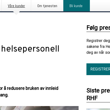
Våre kunder
Om tjenesten
Bli kunde
Følg pre
Registrer deg
d helsepersonell
sakene fra H
deg av når so
REGISTRE
r å redusere bruken av innleid
Siste pr
gang.
RHF