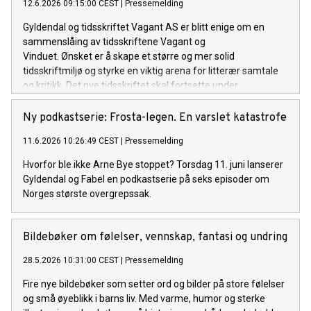
12.6.2026 09:15:00 CEST
|
Pressemelding
Gyldendal og tidsskriftet Vagant AS er blitt enige om en
sammenslåing av tidsskriftene Vagant og
Vinduet. Ønsket er å skape et større og mer solid
tidsskriftmiljø og styrke en viktig arena for litterær samtale
og kritikk. Det nye tidsskriftet skal fortsette under
navnet Vagant. Arven fra Vinduet videreføres både visuelt, i
stoffutvalg og gjennom bidragsytere.
Ny podkastserie: Frosta-legen. En varslet katastrofe
11.6.2026 10:26:49 CEST
|
Pressemelding
Hvorfor ble ikke Arne Bye stoppet? Torsdag 11. juni lanserer
Gyldendal og Fabel en podkastserie på seks episoder om
Norges største overgrepssak.
Bildebøker om følelser, vennskap, fantasi og undring
28.5.2026 10:31:00 CEST
|
Pressemelding
Fire nye bildebøker som setter ord og bilder på store følelser
og små øyeblikk i barns liv. Med varme, humor og sterke