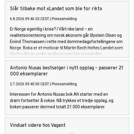
Slår tilbake mot «Landet som ble for rikt»
6.8.2026 09:46:20 CEST
|
Pressemelding
Er Norge egentlig i krise? I Vårt rike land – en
realitetsorientering om norsk økonomi går Øystein Olsen og
Eivind Thomassen i rette med dommedagsfortellingene om
Norge. Boka er et motsvar til Martin Bech Holtes Landet som
ble for rikt og andre analyser som har preget den
økonomiske debatten de siste årene. Lansering: Torsdag 6.
august
Antonio Nusas bestselger i nytt opplag – passerer 21
000 eksemplarer
2.7.2026 09:45:00 CEST
|
Pressemelding
Interessen for Antonio Nusas bok Alt starter med en
drøm fortsetter å vokse. Nå trykkes et tredje opplag, og
boken passerer dermed totalt 21 000 eksemplarer.
Vinduet videre hos Vagant