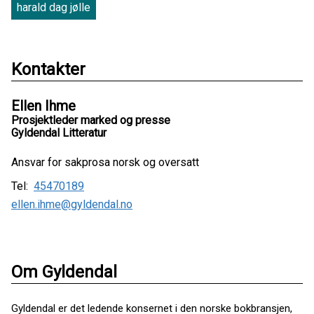
harald dag jølle
Kontakter
Ellen Ihme
Prosjektleder marked og presse
Gyldendal Litteratur
Ansvar for sakprosa norsk og oversatt
Tel:
45470189
ellen.ihme@gyldendal.no
Om Gyldendal
Gyldendal er det ledende konsernet i den norske bokbransjen,