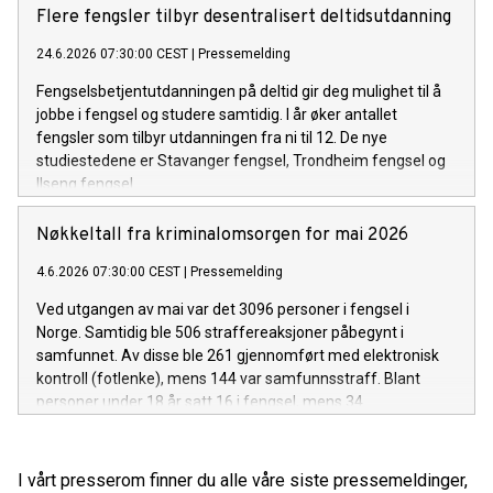
Flere fengsler tilbyr desentralisert deltidsutdanning
24.6.2026 07:30:00 CEST
|
Pressemelding
Fengselsbetjentutdanningen på deltid gir deg mulighet til å
jobbe i fengsel og studere samtidig. I år øker antallet
fengsler som tilbyr utdanningen fra ni til 12. De nye
studiestedene er Stavanger fengsel, Trondheim fengsel og
Ilseng fengsel.
Nøkkeltall fra kriminalomsorgen for mai 2026
4.6.2026 07:30:00 CEST
|
Pressemelding
Ved utgangen av mai var det 3096 personer i fengsel i
Norge. Samtidig ble 506 straffereaksjoner påbegynt i
samfunnet. Av disse ble 261 gjennomført med elektronisk
kontroll (fotlenke), mens 144 var samfunnsstraff. Blant
personer under 18 år satt 16 i fengsel, mens 34
gjennomførte straff i samfunnet.
I vårt presserom finner du alle våre siste pressemeldinger,