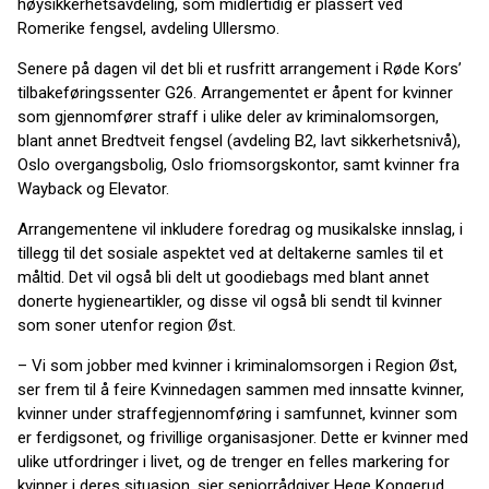
høysikkerhetsavdeling, som midlertidig er plassert ved
Romerike fengsel, avdeling Ullersmo.
Senere på dagen vil det bli et rusfritt arrangement i Røde Kors’
tilbakeføringssenter G26. Arrangementet er åpent for kvinner
som gjennomfører straff i ulike deler av kriminalomsorgen,
blant annet Bredtveit fengsel (avdeling B2, lavt sikkerhetsnivå),
Oslo overgangsbolig, Oslo friomsorgskontor, samt kvinner fra
Wayback og Elevator.
Arrangementene vil inkludere foredrag og musikalske innslag, i
tillegg til det sosiale aspektet ved at deltakerne samles til et
måltid. Det vil også bli delt ut goodiebags med blant annet
donerte hygieneartikler, og disse vil også bli sendt til kvinner
som soner utenfor region Øst.
– Vi som jobber med kvinner i kriminalomsorgen i Region Øst,
ser frem til å feire Kvinnedagen sammen med innsatte kvinner,
kvinner under straffegjennomføring i samfunnet, kvinner som
er ferdigsonet, og frivillige organisasjoner. Dette er kvinner med
ulike utfordringer i livet, og de trenger en felles markering for
kvinner i deres situasjon, sier seniorrådgiver Hege Kongerud,