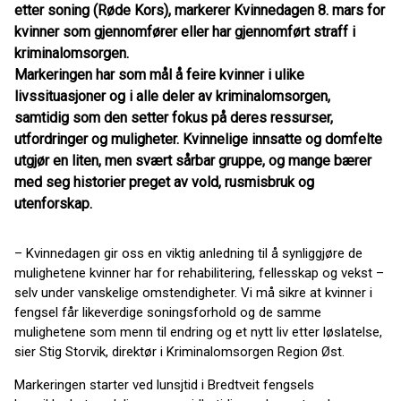
etter soning (Røde Kors), markerer Kvinnedagen 8. mars for
kvinner som gjennomfører eller har gjennomført straff i
kriminalomsorgen.
Markeringen har som mål å feire kvinner i ulike
livssituasjoner og i alle deler av kriminalomsorgen,
samtidig som den setter fokus på deres ressurser,
utfordringer og muligheter. Kvinnelige innsatte og domfelte
utgjør en liten, men svært sårbar gruppe, og mange bærer
med seg historier preget av vold, rusmisbruk og
utenforskap.
– Kvinnedagen gir oss en viktig anledning til å synliggjøre de
mulighetene kvinner har for rehabilitering, fellesskap og vekst –
selv under vanskelige omstendigheter. Vi må sikre at kvinner i
fengsel får likeverdige soningsforhold og de samme
mulighetene som menn til endring og et nytt liv etter løslatelse,
sier Stig Storvik, direktør i Kriminalomsorgen Region Øst.
Markeringen starter ved lunsjtid i Bredtveit fengsels