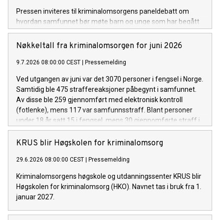
Pressen inviteres til kriminalomsorgens paneldebatt om
hvordan samfunnet bør møte barn og unge som har begått
alvorlig og gjentatt kriminalitet, basert på flere aktuelle saker
fra den senere tid.
Nøkkeltall fra kriminalomsorgen for juni 2026
9.7.2026 08:00:00 CEST
|
Pressemelding
Ved utgangen av juni var det 3070 personer i fengsel i Norge.
Samtidig ble 475 straffereaksjoner påbegynt i samfunnet.
Av disse ble 259 gjennomført med elektronisk kontroll
(fotlenke), mens 117 var samfunnsstraff. Blant personer
under 18 år satt 15 i fengsel, mens 30 gjennomførte straff i
samfunnet.
KRUS blir Høgskolen for kriminalomsorg
29.6.2026 08:00:00 CEST
|
Pressemelding
Kriminalomsorgens høgskole og utdanningssenter KRUS blir
Høgskolen for kriminalomsorg (HKO). Navnet tas i bruk fra 1.
januar 2027.