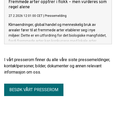
Fremmede arter opptrer i flokk – men vurderes som
regel alene
27.2.2026 12:01:00 CET
|
Pressemelding
Klimaendringer, global handel og menneskelig bruk av
arealer fører til at fremmede arter etablerer seg i nye
miljøer. Dette er en utfordring for det biologiske mangfoldet,
fordi fremmede arter kan konkurrere med lokale arter,
introdusere sykdommer og endre næringskjeder.
I vårt presserom finner du alle våre siste pressemeldinger,
kontaktpersoner, bilder, dokumenter og annen relevant
informasjon om oss.
BESØK VÅRT PRESSEROM