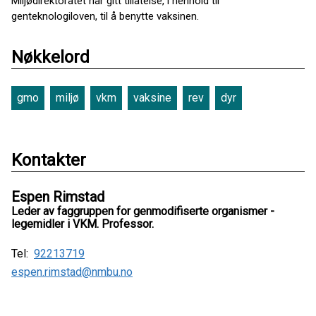
Miljødirektoratet har gitt tillatelse, i henhold til
genteknologiloven, til å benytte vaksinen.
Nøkkelord
gmo
miljø
vkm
vaksine
rev
dyr
Kontakter
Espen Rimstad
Leder av faggruppen for genmodifiserte organismer -
legemidler i VKM. Professor.
Tel:
92213719
espen.rimstad@nmbu.no