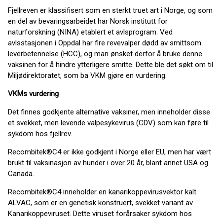
Fjellreven er klassifisert som en sterkt truet art i Norge, og som
en del av bevaringsarbeidet har Norsk institutt for
naturforskning (NINA) etablert et avlsprogram. Ved
avlsstasjonen i Oppdal har fire revevalper dødd av smittsom
leverbetennelse (HCC), og man ønsket derfor å bruke denne
vaksinen for å hindre ytterligere smitte. Dette ble det søkt om til
Miljødirektoratet, som ba VKM gjøre en vurdering.
VKMs vurdering
Det finnes godkjente alternative vaksiner, men inneholder disse
et svekket, men levende valpesykevirus (CDV) som kan føre til
sykdom hos fjellrev.
Recombitek®C4 er ikke godkjent i Norge eller EU, men har vært
brukt til vaksinasjon av hunder i over 20 år, blant annet USA og
Canada.
Recombitek®C4 inneholder en kanarikoppevirusvektor kalt
ALVAC, som er en genetisk konstruert, svekket variant av
Kanarikoppeviruset. Dette viruset forårsaker sykdom hos