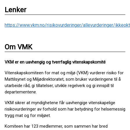
Lenker
https://www.vkm.no/risikovurderinger/allevurderinger/ikke
Om VMK
VKM er en uavhengig og tverrfaglig vitenskapskomité
Vitenskapskomiteen for mat og miljø (VKM) vurderer risiko for
Mattilsynet og Miljødirektoratet, som bruker vurderingene til å
utarbeide råd, gi tillatelser, utvikle regelverk og gi innspill til
departementene.
VKM sikrer at myndighetene får uavhengige vitenskapelige
risikovurderinger av forhold som har betydning for helsemessig
trygg mat og for miljøet.
Komiteen har 123 medlemmer, som sammen har bred