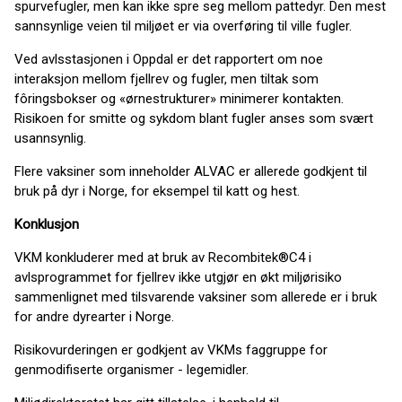
spurvefugler, men kan ikke spre seg mellom pattedyr. Den mest
sannsynlige veien til miljøet er via overføring til ville fugler.
Ved avlsstasjonen i Oppdal er det rapportert om noe
interaksjon mellom fjellrev og fugler, men tiltak som
fôringsbokser og «ørnestrukturer» minimerer kontakten.
Risikoen for smitte og sykdom blant fugler anses som svært
usannsynlig.
Flere vaksiner som inneholder ALVAC er allerede godkjent til
bruk på dyr i Norge, for eksempel til katt og hest.
Konklusjon
VKM konkluderer med at bruk av Recombitek®C4 i
avlsprogrammet for fjellrev ikke utgjør en økt miljørisiko
sammenlignet med tilsvarende vaksiner som allerede er i bruk
for andre dyrearter i Norge.
Risikovurderingen er godkjent av VKMs faggruppe for
genmodifiserte organismer - legemidler.