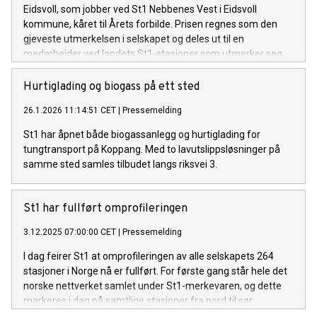
Eidsvoll, som jobber ved St1 Nebbenes Vest i Eidsvoll
kommune, kåret til Årets forbilde. Prisen regnes som den
gjeveste utmerkelsen i selskapet og deles ut til en
medarbeider ved landets St1-stasjoner som utmerker seg
som en foregangsperson og et tydelig forbilde for kolleger.
Hurtiglading og biogass på ett sted
26.1.2026 11:14:51 CET
|
Pressemelding
St1 har åpnet både biogassanlegg og hurtiglading for
tungtransport på Koppang. Med to lavutslippsløsninger på
samme sted samles tilbudet langs riksvei 3.
St1 har fullført omprofileringen
3.12.2025 07:00:00 CET
|
Pressemelding
I dag feirer St1 at omprofileringen av alle selskapets 264
stasjoner i Norge nå er fullført. For første gang står hele det
norske nettverket samlet under St1-merkevaren, og dette
markeres i dag på samtlige stasjoner fra nord til sør.