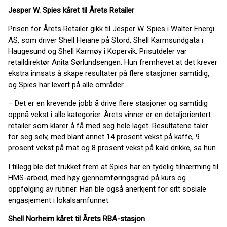
Jesper W. Spies kåret til Årets Retailer
Prisen for Årets Retailer gikk til Jesper W. Spies i Walter Energi
AS, som driver Shell Heiane på Stord, Shell Karmsundgata i
Haugesund og Shell Karmøy i Kopervik. Prisutdeler var
retaildirektør Anita Sørlundsengen. Hun fremhevet at det krever
ekstra innsats å skape resultater på flere stasjoner samtidig,
og Spies har levert på alle områder.
– Det er en krevende jobb å drive flere stasjoner og samtidig
oppnå vekst i alle kategorier. Årets vinner er en detaljorientert
retailer som klarer å få med seg hele laget. Resultatene taler
for seg selv, med blant annet 14 prosent vekst på kaffe, 9
prosent vekst på mat og 8 prosent vekst på kald drikke, sa hun.
I tillegg ble det trukket frem at Spies har en tydelig tilnærming til
HMS-arbeid, med høy gjennomføringsgrad på kurs og
oppfølging av rutiner. Han ble også anerkjent for sitt sosiale
engasjement i lokalsamfunnet.
Shell Norheim kåret til Årets RBA-stasjon