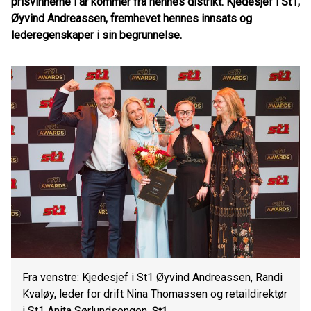
prisvinnerne i år kommer fra hennes distrikt. Kjedesjef i St1,
Øyvind Andreassen, fremhevet hennes innsats og
lederegenskaper i sin begrunnelse.
Fra venstre: Kjedesjef i St1 Øyvind Andreassen, Randi
Kvaløy, leder for drift Nina Thomassen og retaildirektør
i St1 Anita Sørlundsengen.