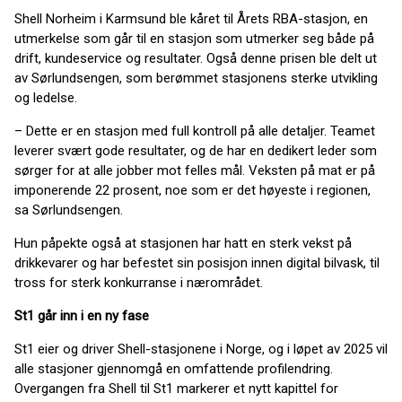
Shell Norheim i Karmsund ble kåret til Årets RBA-stasjon, en
utmerkelse som går til en stasjon som utmerker seg både på
drift, kundeservice og resultater. Også denne prisen ble delt ut
av Sørlundsengen, som berømmet stasjonens sterke utvikling
og ledelse.
– Dette er en stasjon med full kontroll på alle detaljer. Teamet
leverer svært gode resultater, og de har en dedikert leder som
sørger for at alle jobber mot felles mål. Veksten på mat er på
imponerende 22 prosent, noe som er det høyeste i regionen,
sa Sørlundsengen.
Hun påpekte også at stasjonen har hatt en sterk vekst på
drikkevarer og har befestet sin posisjon innen digital bilvask, til
tross for sterk konkurranse i nærområdet.
St1 går inn i en ny fase
St1 eier og driver Shell-stasjonene i Norge, og i løpet av 2025 vil
alle stasjoner gjennomgå en omfattende profilendring.
Overgangen fra Shell til St1 markerer et nytt kapittel for