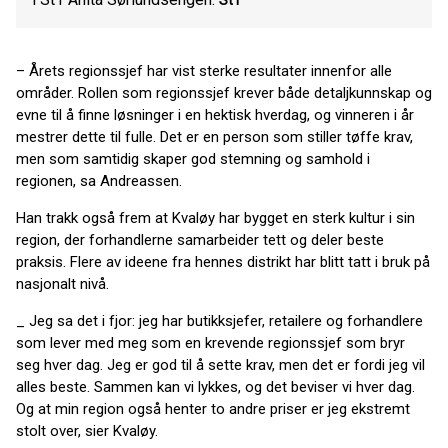
St1
– Årets regionssjef har vist sterke resultater innenfor alle
områder. Rollen som regionssjef krever både detaljkunnskap og
evne til å finne løsninger i en hektisk hverdag, og vinneren i år
mestrer dette til fulle. Det er en person som stiller tøffe krav,
men som samtidig skaper god stemning og samhold i
regionen, sa Andreassen.
Han trakk også frem at Kvaløy har bygget en sterk kultur i sin
region, der forhandlerne samarbeider tett og deler beste
praksis. Flere av ideene fra hennes distrikt har blitt tatt i bruk på
nasjonalt nivå.
_ Jeg sa det i fjor: jeg har butikksjefer, retailere og forhandlere
som lever med meg som en krevende regionssjef som bryr
seg hver dag. Jeg er god til å sette krav, men det er fordi jeg vil
alles beste. Sammen kan vi lykkes, og det beviser vi hver dag.
Og at min region også henter to andre priser er jeg ekstremt
stolt over, sier Kvaløy.