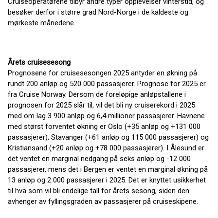
Cruiseoperatørene tilbyr andre typer opplevelser vinterstid, og
besøker derfor i større grad Nord-Norge i de kaldeste og
mørkeste månedene.
Årets cruisesesong
Prognosene for cruisesesongen 2025 antyder en økning på
rundt 200 anløp og 520 000 passasjerer. Prognose for 2025 er
fra Cruise Norway. Dersom de foreløpige anløpstallene i
prognosen for 2025 slår til, vil det bli ny cruiserekord i 2025
med om lag 3 900 anløp og 6,4 millioner passasjerer. Havnene
med størst forventet økning er Oslo (+35 anløp og +131 000
passasjerer), Stavanger (+61 anløp og 115 000 passasjerer) og
Kristiansand (+20 anløp og +78 000 passasjerer). I Ålesund er
det ventet en marginal nedgang på seks anløp og -12 000
passasjerer, mens det i Bergen er ventet en marginal økning på
13 anløp og 2 000 passasjerer i 2025. Det er knyttet usikkerhet
til hva som vil bli endelige tall for årets sesong, siden den
avhenger av fyllingsgraden av passasjerer på cruiseskipene.