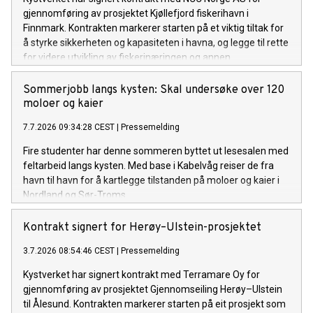
gjennomføring av prosjektet Kjøllefjord fiskerihavn i
Finnmark. Kontrakten markerer starten på et viktig tiltak for
å styrke sikkerheten og kapasiteten i havna, og legge til rette
for videre utvikling av fiskerinæringen og annen
næringsaktivitet i området.
Sommerjobb langs kysten: Skal undersøke over 120
moloer og kaier
7.7.2026 09:34:28 CEST
|
Pressemelding
Fire studenter har denne sommeren byttet ut lesesalen med
feltarbeid langs kysten. Med base i Kabelvåg reiser de fra
havn til havn for å kartlegge tilstanden på moloer og kaier i
Nordland og Sør-Troms.
Kontrakt signert for Herøy–Ulstein-prosjektet
3.7.2026 08:54:46 CEST
|
Pressemelding
Kystverket har signert kontrakt med Terramare Oy for
gjennomføring av prosjektet Gjennomseiling Herøy–Ulstein
til Ålesund. Kontrakten markerer starten på eit prosjekt som