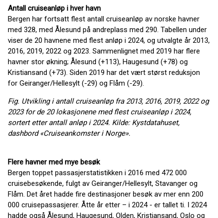
Antall cruiseanløp i hver havn
Bergen har fortsatt flest antall cruiseanløp av norske havner
med 328, med Ålesund på andreplass med 290. Tabellen under
viser de 20 havnene med flest anløp i 2024, og utvalgte år 2013,
2016, 2019, 2022 og 2023. Sammenlignet med 2019 har flere
havner stor økning; Ålesund (+113), Haugesund (+78) og
Kristiansand (+73). Siden 2019 har det vært størst reduksjon
for Geiranger/Hellesylt (-29) og Flåm (-29).
Fig. Utvikling i antall cruiseanløp fra 2013, 2016, 2019, 2022 og
2023 for de 20 lokasjonene med flest cruiseanløp i 2024,
sortert etter antall anløp i 2024. Kilde: Kystdatahuset,
dashbord «Cruiseankomster i Norge».
Flere havner med mye besøk
Bergen toppet passasjerstatistikken i 2016 med 472 000
cruisebesøkende, fulgt av Geiranger/Hellesylt, Stavanger og
Flåm. Det året hadde fire destinasjoner besøk av mer enn 200
000 cruisepassasjerer. Åtte år etter – i 2024 - er tallet ti. I 2024
hadde også Ålesund, Haugesund, Olden, Kristiansand, Oslo og