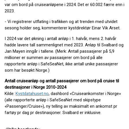
var om bord på cruiseanløpene i 2024. Det er 60.002 færre enn i
2023.
- Vi registrerer utflating i trafikken og at trenden med utvidet
sesong holder seg, kommenterer kystdirektør Einar Vik Arset.
I 2024 var det økning i antall anløp i 1. halvår, mens 2. halvår
hadde lavere tall sammenlignet med 2023. Anløp til Svalbard og
Jan Mayen inngår i tallene. (Merk: Antall passasjerer på 5,9
millioner er summen av passasjerer om bord på alle
rapporterte anløp i SafeSeaNet, ikke antall unike passasjerer
som har besøkt Norge.)
Antall cruiseanløp og antall passasjerer om bord på cruise til
destinasjoner i Norge 2010-2024
Kilde:
Kystdatahuset.no
, dashbord «Cruiseankomster i Norge»
(alle rapporterte anløp i SafeSeaNet med skipstype
«Passenger/Cruise»), ny telling av maksimalt en ankomst pr
fartøy pr dag pr destinasjoner. Svalbard er inklusive.