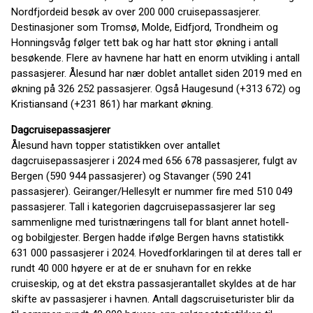
Nordfjordeid besøk av over 200 000 cruisepassasjerer.
Destinasjoner som Tromsø, Molde, Eidfjord, Trondheim og
Honningsvåg følger tett bak og har hatt stor økning i antall
besøkende. Flere av havnene har hatt en enorm utvikling i antall
passasjerer. Ålesund har nær doblet antallet siden 2019 med en
økning på 326 252 passasjerer. Også Haugesund (+313 672) og
Kristiansand (+231 861) har markant økning.
Dagcruisepassasjerer
Ålesund havn topper statistikken over antallet
dagcruisepassasjerer i 2024 med 656 678 passasjerer, fulgt av
Bergen (590 944 passasjerer) og Stavanger (590 241
passasjerer). Geiranger/Hellesylt er nummer fire med 510 049
passasjerer. Tall i kategorien dagcruisepassasjerer lar seg
sammenligne med turistnæringens tall for blant annet hotell-
og bobilgjester. Bergen hadde ifølge Bergen havns statistikk
631 000 passasjerer i 2024. Hovedforklaringen til at deres tall er
rundt 40 000 høyere er at de er snuhavn for en rekke
cruiseskip, og at det ekstra passasjerantallet skyldes at de har
skifte av passasjerer i havnen. Antall dagscruiseturister blir da