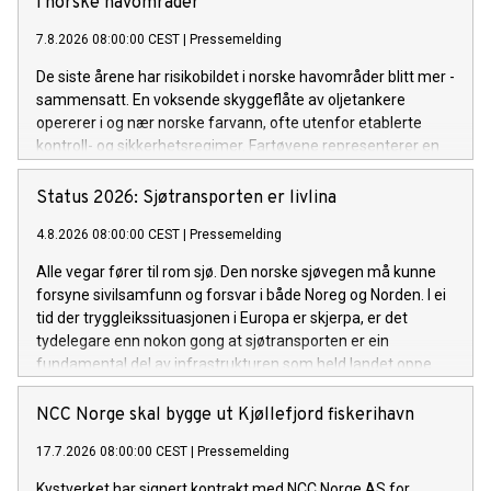
i ­norske ­havområder
7.8.2026 08:00:00 CEST
|
Pressemelding
De siste årene har risikobildet i norske havområder blitt mer ­
sammensatt. En voksende skyggeflåte av oljetankere
opererer i og nær norske farvann, ofte utenfor etablerte
kontroll- og sikkerhets­regimer. Fartøyene representerer en
forhøyet risiko som utfordrer sikkerheten og miljøet i
europeiske farvann. Dette er en ny normal som vi må
Status 2026: Sjøtransporten er livlina
tilpasse oss og som vi følger nøye med på utviklingen av.
4.8.2026 08:00:00 CEST
|
Pressemelding
Alle vegar fører til rom sjø. Den norske sjøvegen må kunne
forsyne sivilsamfunn og forsvar i både Noreg og Norden. I ei
tid der tryggleikssituasjonen i Europa er skjerpa, er det
tydelegare enn nokon gong at sjøtransporten er ein
fundamental del av infrastrukturen som held landet oppe.
Det gjeld i fredstid, i kriser og om det verste skulle skje.
NCC Norge skal bygge ut Kjøllefjord fiskerihavn
17.7.2026 08:00:00 CEST
|
Pressemelding
Kystverket har signert kontrakt med NCC Norge AS for