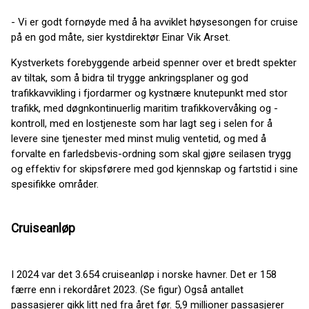
- Vi er godt fornøyde med å ha avviklet høysesongen for cruise
på en god måte, sier kystdirektør Einar Vik Arset.
Kystverkets forebyggende arbeid spenner over et bredt spekter
av tiltak, som å bidra til trygge ankringsplaner og god
trafikkavvikling i fjordarmer og kystnære knutepunkt med stor
trafikk, med døgnkontinuerlig maritim trafikkovervåking og -
kontroll, med en lostjeneste som har lagt seg i selen for å
levere sine tjenester med minst mulig ventetid, og med å
forvalte en farledsbevis-ordning som skal gjøre seilasen trygg
og effektiv for skipsførere med god kjennskap og fartstid i sine
spesifikke områder.
Cruiseanløp
I 2024 var det 3.654 cruiseanløp i norske havner. Det er 158
færre enn i rekordåret 2023. (Se figur) Også antallet
passasjerer gikk litt ned fra året før. 5,9 millioner passasjerer