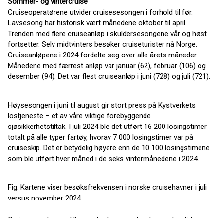
Sommer- og vintercruise
Cruiseoperatørene utvider cruisesesongen i forhold til før.
Lavsesong har historisk vært månedene oktober til april.
Trenden med flere cruiseanløp i skuldersesongene vår og høst
fortsetter. Selv midtvinters besøker cruiseturister nå Norge.
Cruiseanløpene i 2024 fordelte seg over alle årets måneder.
Månedene med færrest anløp var januar (62), februar (106) og
desember (94). Det var flest cruiseanløp i juni (728) og juli (721).
Høysesongen i juni til august gir stort press på Kystverkets
lostjeneste – et av våre viktige forebyggende
sjøsikkerhetstiltak. I juli 2024 ble det utført 16 200 losingstimer
totalt på alle typer fartøy, hvorav 7 000 losingstimer var på
cruiseskip. Det er betydelig høyere enn de 10 100 losingstimene
som ble utført hver måned i de seks vintermånedene i 2024.
Fig. Kartene viser besøksfrekvensen i norske cruisehavner i juli
versus november 2024.