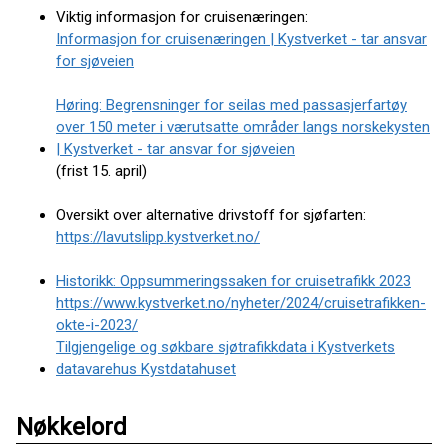
Viktig informasjon for cruisenæringen:
Informasjon for cruisenæringen | Kystverket - tar ansvar
for sjøveien
Høring: Begrensninger for seilas med passasjerfartøy
over 150 meter i værutsatte områder langs norskekysten
| Kystverket - tar ansvar for sjøveien
(frist 15. april)
Oversikt over alternative drivstoff for sjøfarten:
https://lavutslipp.kystverket.no/
Historikk: Oppsummeringssaken for cruisetrafikk 2023
https://www.kystverket.no/nyheter/2024/cruisetrafikken-
okte-i-2023/
Tilgjengelige og søkbare sjøtrafikkdata i Kystverkets
datavarehus Kystdatahuset
Nøkkelord