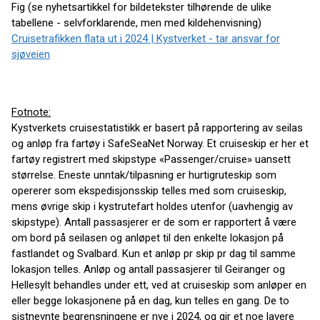
Fig (se nyhetsartikkel for bildetekster tilhørende de ulike
tabellene - selvforklarende, men med kildehenvisning)
Cruisetrafikken flata ut i 2024 | Kystverket - tar ansvar for
sjøveien
Fotnote:
Kystverkets cruisestatistikk er basert på rapportering av seilas
og anløp fra fartøy i SafeSeaNet Norway. Et cruiseskip er her et
fartøy registrert med skipstype «Passenger/cruise» uansett
størrelse. Eneste unntak/tilpasning er hurtigruteskip som
opererer som ekspedisjonsskip telles med som cruiseskip,
mens øvrige skip i kystrutefart holdes utenfor (uavhengig av
skipstype). Antall passasjerer er de som er rapportert å være
om bord på seilasen og anløpet til den enkelte lokasjon på
fastlandet og Svalbard. Kun et anløp pr skip pr dag til samme
lokasjon telles. Anløp og antall passasjerer til Geiranger og
Hellesylt behandles under ett, ved at cruiseskip som anløper en
eller begge lokasjonene på en dag, kun telles en gang. De to
sistnevnte begrensningene er nye i 2024, og gir et noe lavere