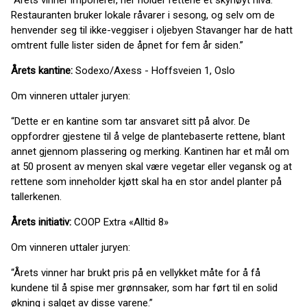
“Årets vinner imponerer, her holder rettene et skyhøyt nivå.
Restauranten bruker lokale råvarer i sesong, og selv om de
henvender seg til ikke-veggiser i oljebyen Stavanger har de hatt
omtrent fulle lister siden de åpnet for fem år siden.”
Årets kantine:
Sodexo/Axess - Hoffsveien 1, Oslo
Om vinneren uttaler juryen:
“Dette er en kantine som tar ansvaret sitt på alvor. De
oppfordrer gjestene til å velge de plantebaserte rettene, blant
annet gjennom plassering og merking. Kantinen har et mål om
at 50 prosent av menyen skal være vegetar eller vegansk og at
rettene som inneholder kjøtt skal ha en stor andel planter på
tallerkenen.
Årets initiativ:
COOP Extra «Alltid 8»
Om vinneren uttaler juryen:
“Årets vinner har brukt pris på en vellykket måte for å få
kundene til å spise mer grønnsaker, som har ført til en solid
økning i salget av disse varene.”