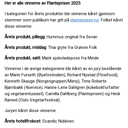
Her er alle vinnerne av Planteprisen 2025
I kategorien for årets produkter ble vinnerne kåret gjennom
stemmer som publikum har gitt på
planteprisen.no
. Folket kåret
disse vinnerne:
Årets produkt, pålegg:
Hummus original fra Sevan
Årets produkt, middag:
Thai gryte fra Grønne Folk
Årets produkt, søtt:
Mørk sjokoladepose fra Minde
Vinnerne i de øvrige kategoriene ble kåret av en jury bestående
av Marie Furseth (Øyafestivalen), Richard Nystad (Flowfood),
Kenneth Skauge (Norgesgruppen/Meny), Trine Roberts
Bjørnbakk (4service), Hanne-Lene Dahlgren (kokebokforfatter
og vegetarentusiast), Camilla Dahlberg (Planteprisen) og Heidi
Røneid (Oslo Vegetarfestival).
Juryen kåret disse vinnerne:
Årets hotellfrokost:
Scandic Nidelven