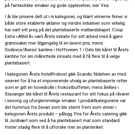
på fantastiske smaker og gode opplevelser, sier Vea.
I år ble prisene delt ut i ni kategorier, og blant vinnerne finner vi
både store etablerte aktører og mindre initiativer som virkelig
har satt sitt preg på det plantebaserte matlandskapet. Coop
Extra «Alltid 8» vant Årets initiativ for sitt arbeid med å gjøre
grønnsaker mer tilgjengelig til en lavere pris, mens
Sodexos/Axess’ kantine i Hoffsveien 1 i Oslo ble kåret til Årets
kantine for sin målrettede innsats med å få flere til å velge
plantebasert.
I kategorien Årets hotellfrokost gikk Scandic Nidelven av med
seieren for å ha et imponerende utvalg av plantebaserte retter
som er gitt en hovedrolle i frokostbuffeten, mens Bellies i
Stavanger ble kåret til Årets restaurant for sitt fokus på råvarer
i sesong og uforglemmelige smaker. I produktkategoriene var
det hummus fra Sevan som ble stemt frem som vinner i
kategorien Årets produkt – pålegg. Pris for Årets catering gikk
til Jordnært som ved å ha plantebasert mat som standard
frister stadig flere til å utforske mer av planteriket.