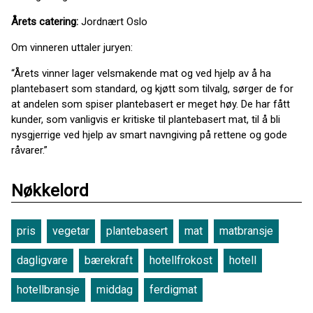
Årets catering:
Jordnært Oslo
Om vinneren uttaler juryen:
“Årets vinner lager velsmakende mat og ved hjelp av å ha
plantebasert som standard, og kjøtt som tilvalg, sørger de for
at andelen som spiser plantebasert er meget høy. De har fått
kunder, som vanligvis er kritiske til plantebasert mat, til å bli
nysgjerrige ved hjelp av smart navngiving på rettene og gode
råvarer.”
Nøkkelord
pris
vegetar
plantebasert
mat
matbransje
dagligvare
bærekraft
hotellfrokost
hotell
hotellbransje
middag
ferdigmat