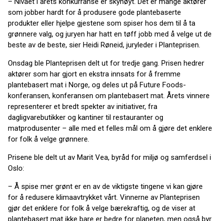
– Nivået i årets konkurranse er skyhøyt. Det er mange aktører
som jobber hardt for å produsere gode plantebaserte
produkter eller hjelpe gjestene som spiser hos dem til å ta
grønnere valg, og juryen har hatt en tøff jobb med å velge ut de
beste av de beste, sier Heidi Røneid, juryleder i Planteprisen.
Onsdag ble Planteprisen delt ut for tredje gang. Prisen hedrer
aktører som har gjort en ekstra innsats for å fremme
plantebasert mat i Norge, og deles ut på Future Foods-
konferansen, konferansen om plantebasert mat. Årets vinnere
representerer et bredt spekter av initiativer, fra
dagligvarebutikker og kantiner til restauranter og
matprodusenter – alle med et felles mål om å gjøre det enklere
for folk å velge grønnere.
Prisene ble delt ut av Marit Vea, byråd for miljø og samferdsel i
Oslo:
– Å spise mer grønt er en av de viktigste tingene vi kan gjøre
for å redusere klimaavtrykket vårt. Vinnerne av Planteprisen
gjør det enklere for folk å velge bærekraftig, og de viser at
plantebasert mat ikke bare er bedre for planeten, men også byr