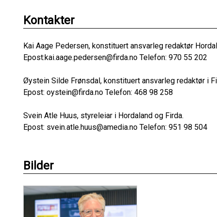
Kontakter
Kai Aage Pedersen, konstituert ansvarleg redaktør Horda
Epost:kai.aage.pedersen@firda.no Telefon: 970 55 202
Øystein Silde Frønsdal, konstituert ansvarleg redaktør i Fi
Epost: oystein@firda.no Telefon: 468 98 258
Svein Atle Huus, styreleiar i Hordaland og Firda.
Epost: svein.atle.huus@amedia.no Telefon: 951 98 504
Bilder