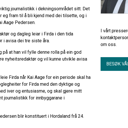
iktig journalistikk i dekningsområdet sitt. Det
g fram til å bli kjend med dei tilsette, og i
Kai Aage Pedersen.
I vårt presse
tør og dagleg leiar i Firda i den tida
kontaktperson
i avisa dei tre siste åra.
om oss.
 på at han vil fylle denne rolla på ein god
re nyheitsredaktør og vil kunne utvikle avisa
BESØK VÅ
leie Firda når Kai Aage for ein periode skal ha
 moglegheiter for Firda med den dyktige og
ed iver og entusiasme, og skal gjere mitt
t journalistikk for innbyggarane i
Pedersen blir konstituert i Hordaland frå 24.