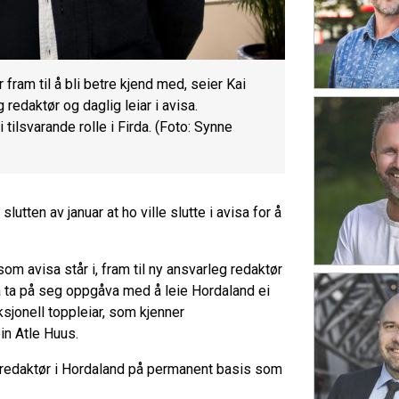
fram til å bli betre kjend med, seier Kai
redaktør og daglig leiar i avisa.
 tilsvarande rolle i Firda. (Foto: Synne
lutten av januar at ho ville slutte i avisa for å
som avisa står i, fram til ny ansvarleg redaktør
 å ta på seg oppgåva med å leie Hordaland ei
sjonell toppleiar, som kjenner
in Atle Huus.
g redaktør i Hordaland på permanent basis som