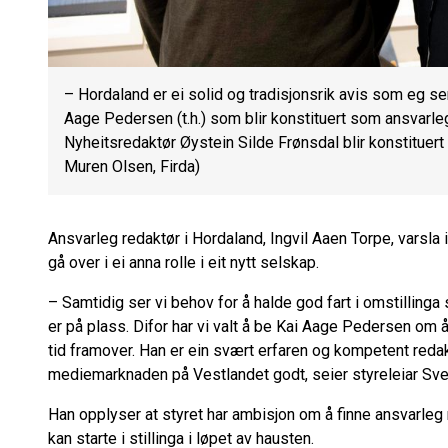
– Hordaland er ei solid og tradisjonsrik avis som eg ser 
Aage Pedersen (t.h.) som blir konstituert som ansvarleg 
Nyheitsredaktør Øystein Silde Frønsdal blir konstituert i
Muren Olsen, Firda)
Ansvarleg redaktør i Hordaland, Ingvil Aaen Torpe, varsla i s
gå over i ei anna rolle i eit nytt selskap.
– Samtidig ser vi behov for å halde god fart i omstillinga 
er på plass. Difor har vi valt å be Kai Aage Pedersen om
tid framover. Han er ein svært erfaren og kompetent redak
mediemarknaden på Vestlandet godt, seier styreleiar Sve
Han opplyser at styret har ambisjon om å finne ansvarle
kan starte i stillinga i løpet av hausten.