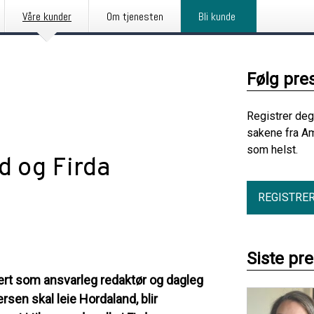
Våre kunder
Om tjenesten
Bli kunde
Følg pre
Registrer deg
sakene fra Am
som helst.
d og Firda
REGISTRE
Siste pr
uert som ansvarleg redaktør og dagleg
rsen skal leie Hordaland, blir