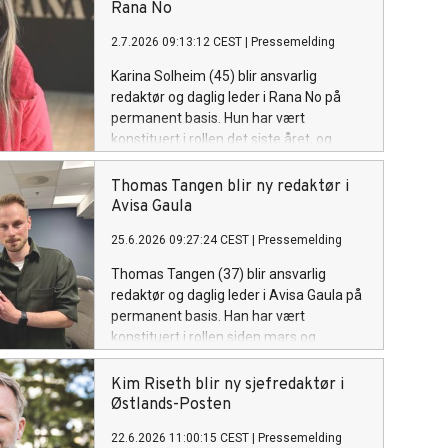
Rana No
2.7.2026 09:13:12 CEST
|
Pressemelding
Karina Solheim (45) blir ansvarlig
redaktør og daglig leder i Rana No på
permanent basis. Hun har vært
konstituert i rollen det siste året, og
kommer fra stillingen som
nyhetsredaktør i samme avis.
Thomas Tangen blir ny redaktør i
Avisa Gaula
25.6.2026 09:27:24 CEST
|
Pressemelding
Thomas Tangen (37) blir ansvarlig
redaktør og daglig leder i Avisa Gaula på
permanent basis. Han har vært
konstituert i rollen siden mars og
kommer fra Trondheims-avisa Nidaros.
Kim Riseth blir ny sjefredaktør i
Østlands-Posten
22.6.2026 11:00:15 CEST
|
Pressemelding