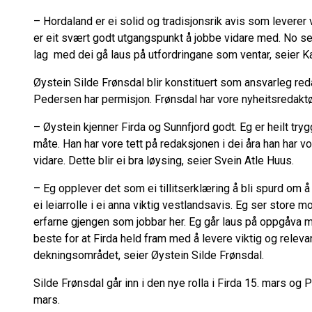
– Hordaland er ei solid og tradisjonsrik avis som leverer v
er eit svært godt utgangspunkt å jobbe vidare med. No ser e
lag med dei gå laus på utfordringane som ventar, seier 
Øystein Silde Frønsdal blir konstituert som ansvarleg redak
Pedersen har permisjon. Frønsdal har vore nyheitsredaktør 
– Øystein kjenner Firda og Sunnfjord godt. Eg er heilt trygg
måte. Han har vore tett på redaksjonen i dei åra han har vo
vidare. Dette blir ei bra løysing, seier Svein Atle Huus.
– Eg opplever det som ei tillitserklæring å bli spurd om å 
ei leiarrolle i ei anna viktig vestlandsavis. Eg ser store
erfarne gjengen som jobbar her. Eg går laus på oppgåva m
beste for at Firda held fram med å levere viktig og relevan
dekningsområdet, seier Øystein Silde Frønsdal.
Silde Frønsdal går inn i den nye rolla i Firda 15. mars og 
mars.