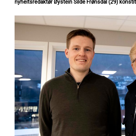
nyheitsredaktør Øystein Silde Frønsdal (29) konstitue