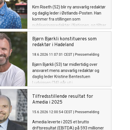
Kim Riseth (52) blir ny ansvarlig redaktør
og daglig leder i Østlands-Posten. Han
kommer fra stillingen som
publiseringsredaktør i Nationen, og tiltrer
ved månedsskiftet september/oktober.
Bjørn Bjørkli konstitueres som
redaktør i Hadeland
18.6.2026 11:07:01 CEST
|
Pressemelding
Bjørn Bjørkli (53) tar midlertidig over
ansvaret mens ansvarlig redaktør og
daglig leder Kristine Bentestuen
Ludvigsen (34) går ut i
foreldrepermisjon.
Tilfredsstillende resultat for
Amedia i 2025
15.6.2026 12:00:54 CEST
|
Pressemelding
Amedia leverte i 2025 et brutto
driftsresultat (EBITDA) på 593 millioner