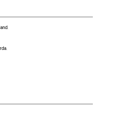
land.
rda.