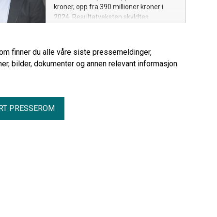
kroner, opp fra 390 millioner kroner i
2024. Resultatveksten skyldtes
helårseffekt for Berlingske Media på
151 millioner kroner, sterk digital
abonnementsvekst, god digital
rom finner du alle våre siste pressemeldinger,
annonseutvikling og lavere kostnader til
er, bilder, dokumenter og annen relevant informasjon
papirprodukter i den norske
medievirksomheten.
RT PRESSEROM