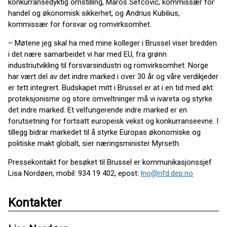
konkurransedyktig omstilling, Maroš Šefčovič, kommissær for
handel og økonomisk sikkerhet, og Andrius Kubilius,
kommissær for forsvar og romvirksomhet.
– Møtene jeg skal ha med mine kolleger i Brussel viser bredden
i det nære samarbeidet vi har med EU, fra grønn
industriutvikling til forsvarsindustri og romvirksomhet. Norge
har vært del av det indre marked i over 30 år og våre verdikjeder
er tett integrert. Budskapet mitt i Brussel er at i en tid med økt
proteksjonisme og store omveltninger må vi ivareta og styrke
det indre marked. Et velfungerende indre marked er en
forutsetning for fortsatt europeisk vekst og konkurranseevne. I
tillegg bidrar markedet til å styrke Europas økonomiske og
politiske makt globalt, sier næringsminister Myrseth.
Pressekontakt for besøket til Brussel er kommunikasjonssjef
Lisa Nordøen, mobil: 934 19 402, epost:
lno@nfd.dep.no
Kontakter