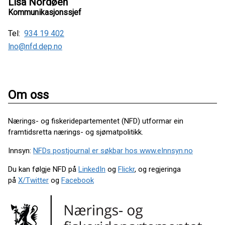
Lisa Nordøen
Kommunikasjonssjef
Tel:
934 19 402
lno@nfd.dep.no
Om oss
Nærings- og fiskeridepartementet (NFD) utformar ein
framtidsretta nærings- og sjømatpolitikk.
Innsyn:
NFDs postjournal er søkbar hos www.eInnsyn.no
Du kan følgje NFD på
LinkedIn
og
Flickr
, og regjeringa
på
X/Twitter
og
Facebook