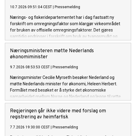
10.7.2026 09:51:04 CEST
|
Pressemelding
Nærings- og fiskeridepartementet har i dag fastsatt ny
forskrift om omregningsfaktor som klargjør virkeområdet
for bruken av offisielle omregningsfaktorer. Det gjøres
samtidig endringer i forskrift om bruk av tvangsmulkt og
overtredelsesgebyr ved brudd på havressurslova og
deltakerloven, i tråd med sanksjonsreglene i den nye
Næringsministeren møtte Nederlands
forskriften.
økonomiminister
9.7.2026 08:53:53 CEST
|
Pressemelding
Næringsminister Cecilie Myrseth besøker Nederland og
møtte Nederlands minister for økonomi, Heleen Herbert.
Formålet med besøket er å styrke det økonomiske
samarbeidet mellom Norge og Nederland og legge til rette
for økt handel, investeringer og næringslivssamarbeid.
Regjeringen går ikke videre med forslag om
registrering av heimfarfisk
7.7.2026 19:30:00 CEST
|
Pressemelding