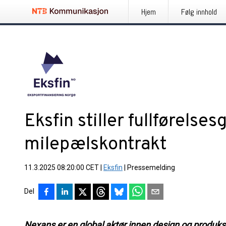
Hjem
Følg innhold
Eksfin stiller fullførelse
milepælskontrakt
11.3.2025 08:20:00 CET
|
Eksfin
|
Pressemelding
Del
Nexans er en global aktør innen design og produks