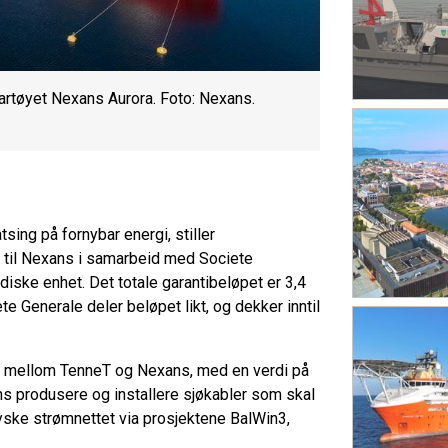
rtøyet Nexans Aurora. Foto: Nexans.
sing på fornybar energi, stiller
i* til Nexans i samarbeid med Societe
iske enhet. Det totale garantibeløpet er 3,4
te Generale deler beløpet likt, og dekker inntil
23 mellom TenneT og Nexans, med en verdi på
ns produsere og installere sjøkabler som skal
 tyske strømnettet via prosjektene BalWin3,