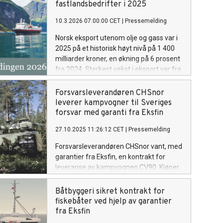
fastlandsbedrifter i 2025
10.3.2026 07:00:00 CET
|
Pressemelding
Norsk eksport utenom olje og gass var i
2025 på et historisk høyt nivå på 1 400
milliarder kroner, en økning på 6 prosent
fra 2024. Sterkest vekst i eksport var fra
forsvarsindustrien, kraftnæringen og
reiseliv.
Forsvarsleverandøren CHSnor
leverer kampvogner til Sveriges
forsvar med garanti fra Eksfin
27.10.2025 11:26:12 CET
|
Pressemelding
Forsvarsleverandøren CHSnor vant, med
garantier fra Eksfin, en kontrakt for
leveranse av kampvognen CV90. Kjøper
er en del av verdens største
forsvarskonsern BAE Systems.
Båtbyggeri sikret kontrakt for
Sluttbruker er Sveriges forsvar, som skal
fiskebåter ved hjelp av garantier
erstatte vogner som er donert til
fra Eksfin
Ukraina.