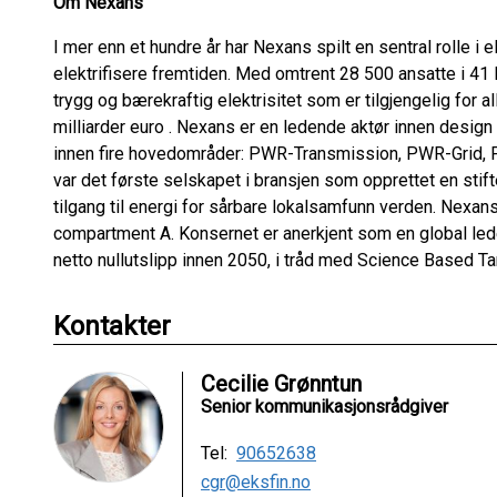
Om Nexans
I mer enn et hundre år har Nexans spilt en sentral rolle i el
elektrifisere fremtiden. Med omtrent 28 500 ansatte i 41 
trygg og bærekraftig elektrisitet som er tilgjengelig for
milliarder euro . Nexans er en ledende aktør innen desig
innen fire hovedområder: PWR-Transmission, PWR-Grid, 
var det første selskapet i bransjen som opprettet en stifte
tilgang til energi for sårbare lokalsamfunn verden. Nexans
compartment A. Konsernet er anerkjent som en global leder
netto nullutslipp innen 2050, i tråd med Science Based Tar
Kontakter
Cecilie Grønntun
Senior kommunikasjonsrådgiver
Tel:
90652638
cgr@eksfin.no