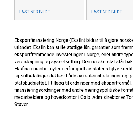
LAST NED BILDE
LAST NED BILDE
Eksportfinansiering Norge (Eksfin) bidrar til å gjøre nor
utlandet. Eksfin kan stille statlige lån, garantier som fre
eksportfremmende investeringer i Norge, eller andre typer
verdiskapning og sysselsetting. Den norske stat står bak E
Eksfins garantier nyter derfor godt av statens høye kredi
tapsutbetalinger dekkes både av renteinnbetalinger og ga
statsbudsjettet. I tillegg til ordninger med eksportformål,
finansieringsordninger med andre næringspolitiske formål
medarbeidere og hovedkontor i Oslo. Adm. direktør er To
Støver.