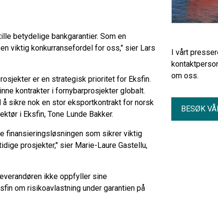
tille betydelige bankgarantier. Som en
en viktig konkurransefordel for oss," sier Lars
I vårt presse
kontaktperson
om oss.
osjekter er en strategisk prioritet for Eksfin.
nne kontrakter i fornybarprosjekter globalt.
å sikre nok en stor eksportkontrakt for norsk
BESØK VÅ
rektør i Eksfin, Tone Lunde Bakker.
e finansieringsløsningen som sikrer viktig
idige prosjekter," sier Marie-Laure Gastellu,
leverandøren ikke oppfyller sine
sfin om risikoavlastning under garantien på