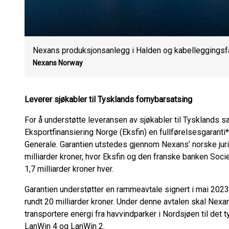
Nexans produksjonsanlegg i Halden og kabelleggingsfa
Nexans Norway
Leverer sjøkabler til Tysklands fornybarsatsing
For å understøtte leveransen av sjøkabler til Tysklands sat
Eksportfinansiering Norge (Eksfin) en fullførelsesgarant
Generale. Garantien utstedes gjennom Nexans’ norske jurid
milliarder kroner, hvor Eksfin og den franske banken Socie
1,7 milliarder kroner hver.
Garantien understøtter en rammeavtale signert i mai 20
rundt 20 milliarder kroner. Under denne avtalen skal Nexa
transportere energi fra havvindparker i Nordsjøen til det
LanWin 4 og LanWin 2.