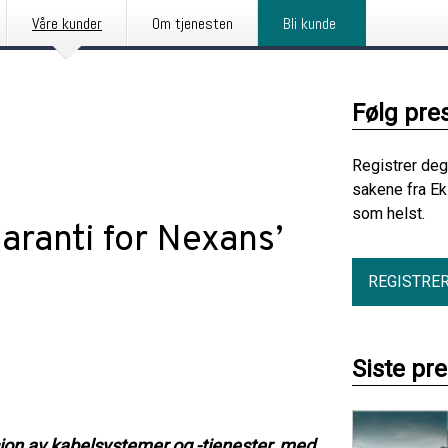
Våre kunder
Om tjenesten
Bli kunde
Følg pre
Registrer deg
sakene fra Ek
som helst.
sgaranti for Nexans’
REGISTRE
Siste pr
jon av kabelsystemer og -tjenester, med