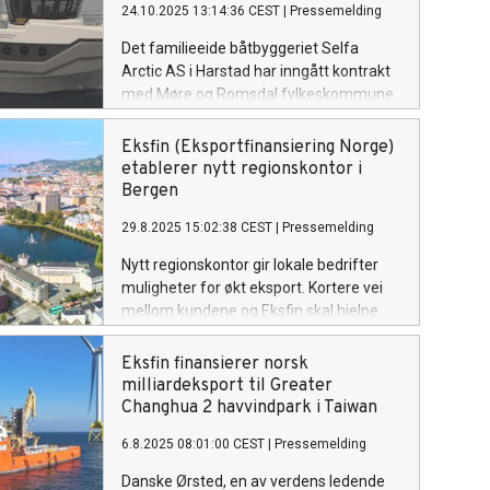
24.10.2025 13:14:36 CEST
|
Pressemelding
Det familieeide båtbyggeriet Selfa
Arctic AS i Harstad har inngått kontrakt
med Møre og Romsdal fylkeskommune
om bygging av tre fiskebåter som skal
brukes ved opplæring av elever ved
Eksfin (Eksportfinansiering Norge)
videregående skoler. For å sikre
etablerer nytt regionskontor i
arbeidskapital gjennom byggeperioden
Bergen
har bedriftens bank benyttet seg av
29.8.2025 15:02:38 CEST
|
Pressemelding
garantier fra Eksfin gjennom
byggelånsgarantiordning.
Nytt regionskontor gir lokale bedrifter
muligheter for økt eksport. Kortere vei
mellom kundene og Eksfin skal hjelpe
Vestlandsbedrifter med internasjonale
ambisjoner.
Eksfin finansierer norsk
milliardeksport til Greater
Changhua 2 havvindpark i Taiwan
6.8.2025 08:01:00 CEST
|
Pressemelding
Danske Ørsted, en av verdens ledende