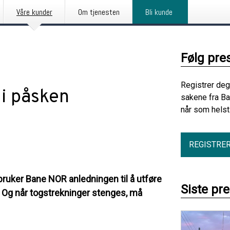
Våre kunder
Om tjenesten
Bli kunde
Følg pre
Registrer deg
 i påsken
sakene fra B
når som helst
REGISTRE
 bruker Bane NOR anledningen til å utføre
Siste pr
r. Og når togstrekninger stenges, må