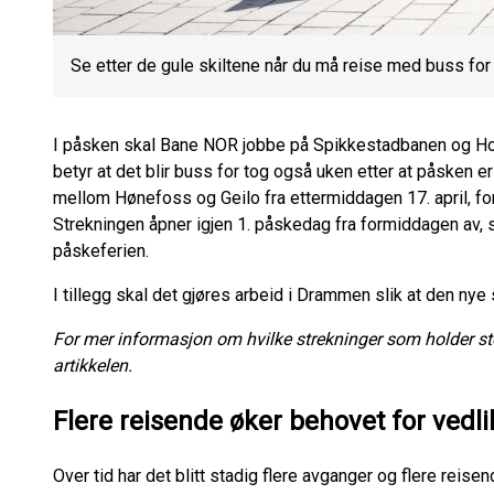
Se etter de gule skiltene når du må reise med buss for
I påsken skal Bane NOR jobbe på Spikkestadbanen og Hove
betyr at det blir buss for tog også uken etter at påsken e
mellom Hønefoss og Geilo fra ettermiddagen 17. april, fo
Strekningen åpner igjen 1. påskedag fra formiddagen av, sl
påskeferien.
I tillegg skal det gjøres arbeid i Drammen slik at den nye
For mer informasjon om hvilke strekninger som holder ste
artikkelen.
Flere reisende øker behovet for vedl
Over tid har det blitt stadig flere avganger og flere reise