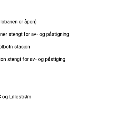
ollobanen er åpen)
joner stengt for av- og påstigning
Kolbotn stasjon
jon stengt for av- og påstiging
 S og Lillestrøm
d