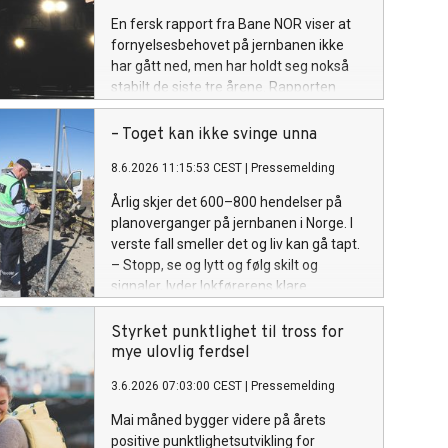
En fersk rapport fra Bane NOR viser at
fornyelsesbehovet på jernbanen ikke
har gått ned, men har holdt seg nokså
stabilt de siste tre årene. Rapporten
peker på flere områder som har et høyt
behov for fornyelse.
– Toget kan ikke svinge unna
8.6.2026 11:15:53 CEST
|
Pressemelding
Årlig skjer det 600–800 hendelser på
planoverganger på jernbanen i Norge. I
verste fall smeller det og liv kan gå tapt.
– Stopp, se og lytt og følg skilt og
signaler, lyder lokførerens klare
oppfordring.
Styrket punktlighet til tross for
mye ulovlig ferdsel
3.6.2026 07:03:00 CEST
|
Pressemelding
Mai måned bygger videre på årets
positive punktlighetsutvikling for