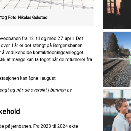
 tog
Foto: Nikolas Gokstad
dbanen fra 12. til og med 27. april. Det
r over. I år er det stengt på Bergensbanen
r å vedlikeholde kontaktledningsanlegget.
ik at mange kan ta toget når de returnerer fra
 stasjonen kan åpne i august.
ngt og når, se oversikt i bunnen av
ikehold
nde på jernbanen. Fra 2023 til 2024 økte