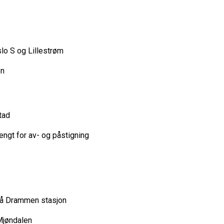
slo S og Lillestrøm
en
stad
tengt for av- og påstigning
uk på Drammen stasjon
/Mjøndalen