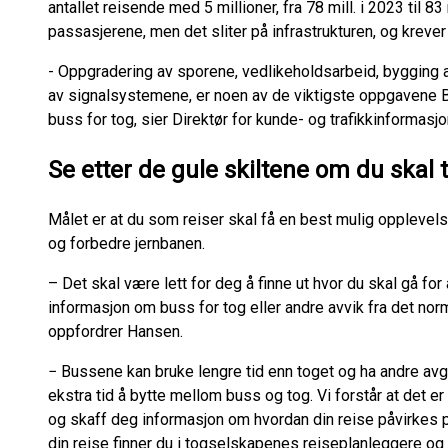
antallet reisende med 5 millioner, fra 78 mill. i 2023 til 83
passasjerene, men det sliter på infrastrukturen, og krever
- Oppgradering av sporene, vedlikeholdsarbeid, bygging 
av signalsystemene, er noen av de viktigste oppgavene 
buss for tog, sier Direktør for kunde- og trafikkinformas
Se etter de gule skiltene om du skal 
Målet er at du som reiser skal få en best mulig opplev
og forbedre jernbanen.
– Det skal være lett for deg å finne ut hvor du skal gå for 
informasjon om buss for tog eller andre avvik fra det norma
oppfordrer Hansen.
− Bussene kan bruke lengre tid enn toget og ha andre av
ekstra tid å bytte mellom buss og tog. Vi forstår at det e
og skaff deg informasjon om hvordan din reise påvirkes p
din reise finner du i togselskapenes reiseplanleggere og