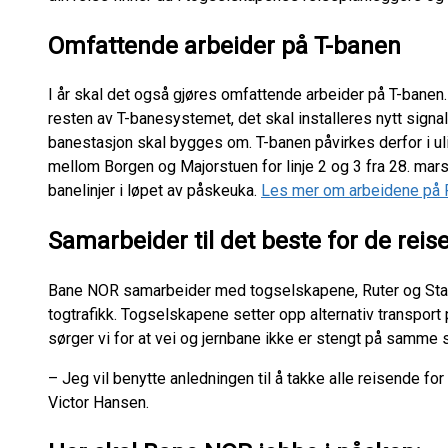
Omfattende arbeider på T-banen
I år skal det også gjøres omfattende arbeider på T-banen
resten av T-banesystemet, det skal installeres nytt sign
banestasjon skal bygges om. T-banen påvirkes derfor i ul
mellom Borgen og Majorstuen for linje 2 og 3 fra 28. mars. 
banelinjer i løpet av påskeuka.
Les mer om arbeidene på R
Samarbeider til det beste for de rei
Bane NOR samarbeider med togselskapene, Ruter og Stat
togtrafikk. Togselskapene setter opp alternativ transpor
sørger vi for at vei og jernbane ikke er stengt på samme 
– Jeg vil benytte anledningen til å takke alle reisende fo
Victor Hansen.