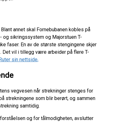
. Blant annet skal Fornebubanen kobles på
al- og sikringssystem og Majorstuen T-
ike faser. En av de største stengingene skjer
Det vil i tillegg være arbeider på flere T-
uter sin nettside,
sende
ens vegvesen når strekninger stenges for
t på strekningene som blir berørt, og sammen
strekning samtidig.
r forståelsen og for tålmodigheten, avslutter