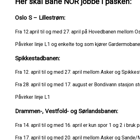
Her skal Bane NOR jobbe i påsken:
Oslo S – Lillestrøm:
Fra 12.april til og med 27. april på Hovedbanen mellom O
Påvirker linje L1 og enkelte tog som kjører Gardermoban
Spikkestadbanen:
Fra 12. april til og med 27. april mellom Asker og Spikke
Fra 28. april til og med 17. august er Bondivann stasjon s
Påvirker linje L1
Drammen-, Vestfold- og Sørlandsbanen:
Fra 14. april til og med 16. april er kun spor 1 og 2 i br
Fra 17. april til og med 20. april mellom Asker og Sande