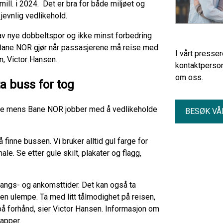
 mill. i 2024. Det er bra for både miljøet og
 jevnlig vedlikehold.
av nye dobbeltspor og ikke minst forbedring
Bane NOR gjør når passasjerene må reise med
I vårt presse
jon, Victor Hansen.
kontaktperson
om oss.
ta buss for tog
else mens Bane NOR jobber med å vedlikeholde
BESØK VÅ
å finne bussen. Vi bruker alltid gul farge for
le. Se etter gule skilt, plakater og flagg,
gangs- og ankomsttider. Det kan også ta
r en ulempe. Ta med litt tålmodighet på reisen,
å forhånd, sier Victor Hansen. Informasjon om
 apper.