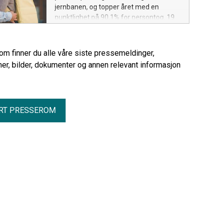
jernbanen, og topper året med en
punktlighet på 90,1% for persontog. 19
dager leverte punktlighet på 90% eller
mer.
rom finner du alle våre siste pressemeldinger,
er, bilder, dokumenter og annen relevant informasjon
RT PRESSEROM