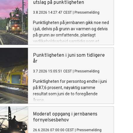
utslag på punktligheten
3.8.2026 14:27:47 CEST
|
Pressemelding
Punktligheten på jernbanen gikk noe ned
i juli, delvis på grunn av varmen og delvis
på grunn av omfattende, planlagt
vedlikeholdsarbeid samtidig som et
relativt solid togtilbud ble opprettholdt.
Punktligheten ble totalt 83,1 prosent.
Punktligheten i juni som tidligere
Hittil i år er punktligheten for hele landet
år
87,5 prosent.
3.7.2026 15:05:51 CEST
|
Pressemelding
Punktligheten for persontog endte i juni
på 87,6 prosent, nøyaktig samme
resultat som juni de to foregående
årene.
Moderat oppgang i jernbanens
fornyelsesbehov
26.6.2026 07:00:00 CEST
|
Pressemelding