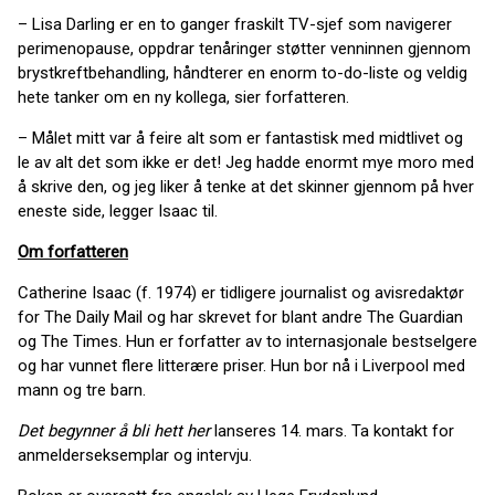
– Lisa Darling er en to ganger fraskilt TV-sjef som navigerer
perimenopause, oppdrar tenåringer støtter venninnen gjennom
brystkreftbehandling, håndterer en enorm to-do-liste og veldig
hete tanker om en ny kollega, sier forfatteren.
– Målet mitt var å feire alt som er fantastisk med midtlivet og
le av alt det som ikke er det! Jeg hadde enormt mye moro med
å skrive den, og jeg liker å tenke at det skinner gjennom på hver
eneste side, legger Isaac til.
Om forfatteren
Catherine Isaac (f. 1974) er tidligere journalist og avisredaktør
for The Daily Mail og har skrevet for blant andre The Guardian
og The Times. Hun er forfatter av to internasjonale bestselgere
og har vunnet flere litterære priser. Hun bor nå i Liverpool med
mann og tre barn.
Det begynner å bli hett her
lanseres 14. mars. Ta kontakt for
anmelderseksemplar og intervju.