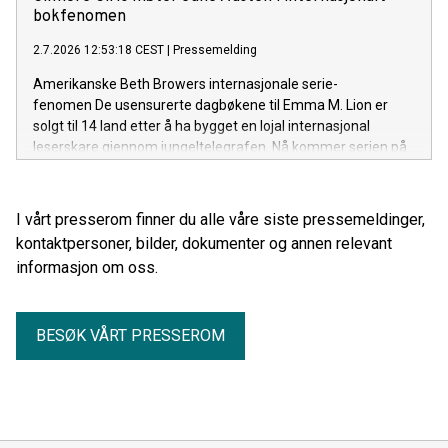
bokfenomen
2.7.2026 12:53:18 CEST
|
Pressemelding
Amerikanske Beth Browers internasjonale serie-
fenomen De usensurerte dagbøkene til Emma M. Lion er
solgt til 14 land etter å ha bygget en lojal internasjonal
leserskare gjennom jungeltelegrafen. Nå kommer serien på
norsk før den britiske utgivelsen.
I vårt presserom finner du alle våre siste pressemeldinger,
kontaktpersoner, bilder, dokumenter og annen relevant
informasjon om oss.
BESØK VÅRT PRESSEROM