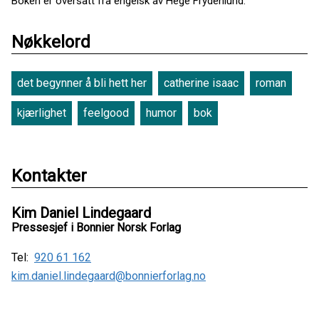
Boken er oversatt fra engelsk av Hege Frydenlund.
Nøkkelord
det begynner å bli hett her
catherine isaac
roman
kjærlighet
feelgood
humor
bok
Kontakter
Kim Daniel Lindegaard
Pressesjef i Bonnier Norsk Forlag
Tel:
920 61 162
kim.daniel.lindegaard@bonnierforlag.no