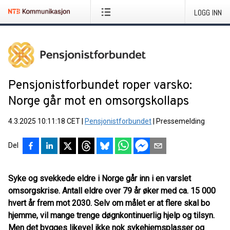
LOGG INN
Pensjonistforbundet roper varsko:
Norge går mot en omsorgskollaps
4.3.2025 10:11:18 CET
|
Pensjonistforbundet
|
Pressemelding
Del
Syke og svekkede eldre i Norge går inn i en varslet
omsorgskrise. Antall eldre over 79 år øker med ca. 15 000
hvert år frem mot 2030. Selv om målet er at flere skal bo
hjemme, vil mange trenge døgnkontinuerlig hjelp og tilsyn.
Men det bygges likevel ikke nok sykehjemsplasser og