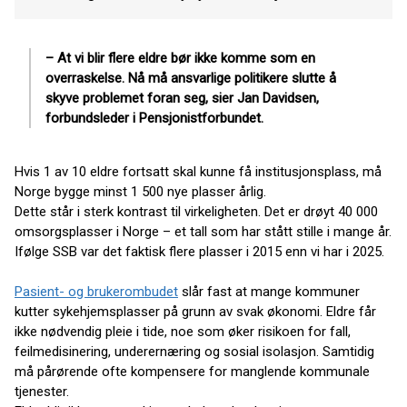
– At vi blir flere eldre bør ikke komme som en
overraskelse. Nå må ansvarlige politikere slutte å
skyve problemet foran seg, sier Jan Davidsen,
forbundsleder i Pensjonistforbundet.
Hvis 1 av 10 eldre fortsatt skal kunne få institusjonsplass, må
Norge bygge minst 1 500 nye plasser årlig.
Dette står i sterk kontrast til virkeligheten. Det er drøyt 40 000
omsorgsplasser i Norge – et tall som har stått stille i mange år.
Ifølge SSB var det faktisk flere plasser i 2015 enn vi har i 2025.
Pasient- og brukerombudet
slår fast at mange kommuner
kutter sykehjemsplasser på grunn av svak økonomi. Eldre får
ikke nødvendig pleie i tide, noe som øker risikoen for fall,
feilmedisinering, underernæring og sosial isolasjon. Samtidig
må pårørende ofte kompensere for manglende kommunale
tjenester.