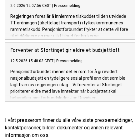
2.6.2026 12:07:56 CEST
|
Pressemelding
Regjeringen foreslår å innlemme tilskuddet til den utvidede
TT-ordningen (tilrettelagt transport) i fylkeskommunenes
rammetilskudd. Pensjonistforbundet frykter at dette vil føre
til et dårligere og mer ulikt tilbud for brukerne.
Forventer at Stortinget gir eldre et budsjettløft
12.5.2026 15:48:03 CEST
|
Pressemelding
Pensjonistforbundet mener det er rom for å gi revidert
nasjonalbudsjett en tydeligere sosial profil enn det som ble
lagt fram av regjeringen i dag. - Vi forventer at Stortinget
prioriterer eldre med lave inntekter når budsjettet skal
behandles, sier forbundsleder Jan Davidsen.
I vårt presserom finner du alle våre siste pressemeldinger,
kontaktpersoner, bilder, dokumenter og annen relevant
informasjon om oss.