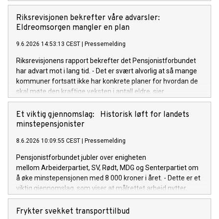
Riksrevisjonen bekrefter våre advarsler:
Eldreomsorgen mangler en plan
9.6.2026 14:53:13 CEST
|
Pressemelding
Riksrevisjonens rapport bekrefter det Pensjonistforbundet
har advart mot i lang tid. - Det er svært alvorlig at så mange
kommuner fortsatt ikke har konkrete planer for hvordan de
skal møte den kraftige veksten i antall eldre, sier
forbundsleder Jan Davidsen.
Et viktig gjennomslag: Historisk løft for landets
minstepensjonister
8.6.2026 10:09:55 CEST
|
Pressemelding
Pensjonistforbundet jubler over enigheten
mellom Arbeiderpartiet, SV, Rødt, MDG og Senterpartiet om
å øke minstepensjonen med 8 000 kroner i året. - Dette er et
viktig gjennomslag, som viser at målrettet arbeid nytter,
sier forbundsleder Jan Davidsen.
Frykter svekket transporttilbud