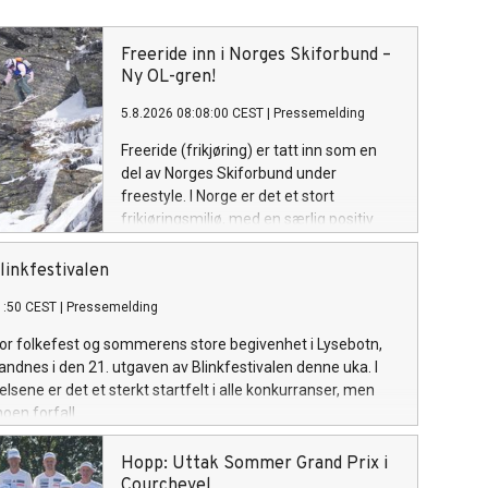
Freeride inn i Norges Skiforbund –
Ny OL-gren!
5.8.2026 08:08:00 CEST
|
Pressemelding
Freeride (frikjøring) er tatt inn som en
del av Norges Skiforbund under
freestyle. I Norge er det et stort
frikjøringsmiljø, med en særlig positiv
utvikling blant unge. Om fire år får
sporten sin OL-debut.
linkfestivalen
1:50 CEST
|
Pressemelding
 for folkefest og sommerens store begivenhet i Lysebotn,
andnes i den 21. utgaven av Blinkfestivalen denne uka. I
lsene er det et sterkt startfelt i alle konkurranser, men
oen forfall.
Hopp: Uttak Sommer Grand Prix i
Courchevel