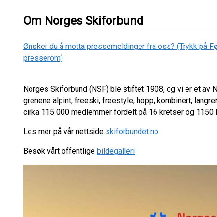
Om Norges Skiforbund
Ønsker du å motta pressemeldinger fra oss? (Trykk på Følg 
presserom)
Norges Skiforbund (NSF) ble stiftet 1908, og vi er et av
grenene alpint, freeski, freestyle, hopp, kombinert, langr
cirka 115 000 medlemmer fordelt på 16 kretser og 1150 
Les mer på vår nettside
skiforbundet.no
Besøk vårt offentlige
bildegalleri