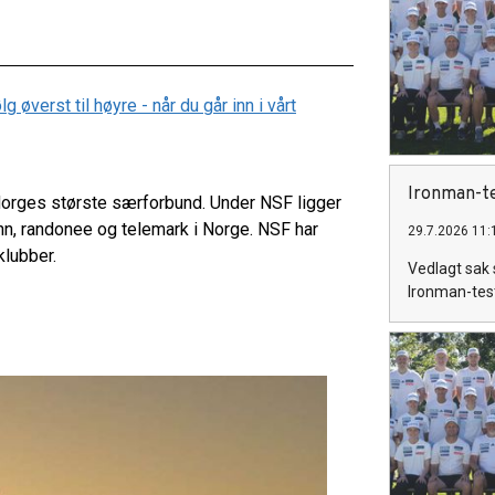
øverst til høyre - når du går inn i vårt
Ironman-t
 Norges største særforbund. Under NSF ligger
enn, randonee og telemark i Norge. NSF har
29.7.2026 11:
klubber.
Vedlagt sak s
Ironman-test 