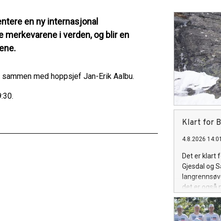
ntere en ny internasjonal
 merkevarene i verden, og blir en
ene.
de sammen med hoppsjef Jan-Erik Aalbu.
:30.
Klart for B
4.8.2026 14:0
Det er klart
Gjesdal og S
langrennsøve
det er også n