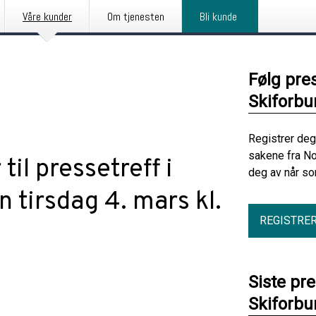
Våre kunder
Om tjenesten
Bli kunde
Følg pre
Skiforbu
Registrer deg
sakene fra No
il pressetreff i
deg av når so
 tirsdag 4. mars kl.
REGISTRE
Siste pr
Skiforbu