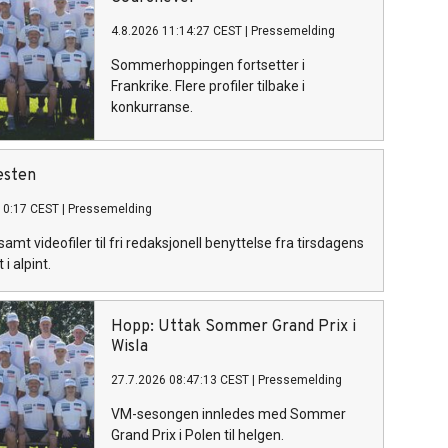
4.8.2026 11:14:27 CEST
|
Pressemelding
Sommerhoppingen fortsetter i
Frankrike. Flere profiler tilbake i
konkurranse.
esten
10:17 CEST
|
Pressemelding
amt videofiler til fri redaksjonell benyttelse fra tirsdagens
i alpint.
Hopp: Uttak Sommer Grand Prix i
Wisla
27.7.2026 08:47:13 CEST
|
Pressemelding
VM-sesongen innledes med Sommer
Grand Prix i Polen til helgen.