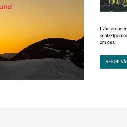
I vårt presse
kontaktperson
om oss.
BESØK VÅ