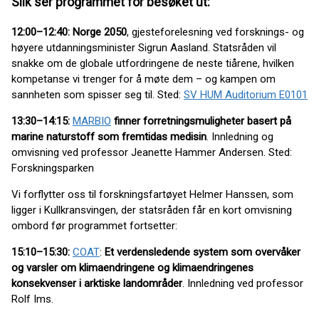
Slik ser programmet for besøket ut:
12:00–12:40: Norge 2050
, gjesteforelesning ved forsknings- og
høyere utdanningsminister Sigrun Aasland. Statsråden vil
snakke om de globale utfordringene de neste tiårene, hvilken
kompetanse vi trenger for å møte dem – og kampen om
sannheten som spisser seg til. Sted:
SV HUM Auditorium E0101
13:30–14:15:
MARBIO
finner forretningsmuligheter basert på
marine naturstoff som fremtidas medisin
. Innledning og
omvisning ved professor Jeanette Hammer Andersen. Sted:
Forskningsparken
Vi forflytter oss til forskningsfartøyet Helmer Hanssen, som
ligger i Kullkransvingen, der statsråden får en kort omvisning
ombord før programmet fortsetter:
15:10–15:30:
C
OAT
:
Et verdensledende system som overvåker
og varsler om klimaendringene og klimaendringenes
konsekvenser i arktiske landområder
. Innledning ved professor
Rolf Ims.