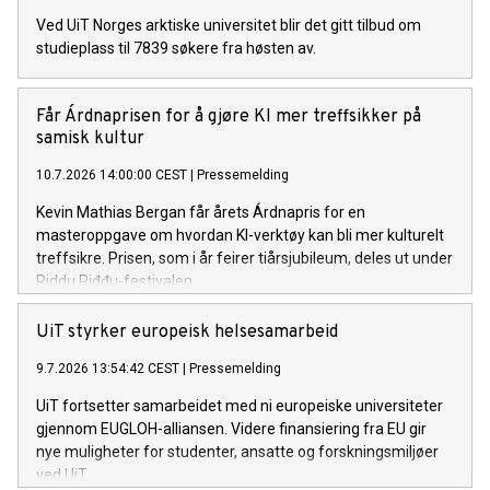
Ved UiT Norges arktiske universitet blir det gitt tilbud om
studieplass til 7839 søkere fra høsten av.
Får Árdnaprisen for å gjøre KI mer treffsikker på
samisk kultur
10.7.2026 14:00:00 CEST
|
Pressemelding
Kevin Mathias Bergan får årets Árdnapris for en
masteroppgave om hvordan KI-verktøy kan bli mer kulturelt
treffsikre. Prisen, som i år feirer tiårsjubileum, deles ut under
Riddu Riđđu-festivalen.
UiT styrker europeisk helsesamarbeid
9.7.2026 13:54:42 CEST
|
Pressemelding
UiT fortsetter samarbeidet med ni europeiske universiteter
gjennom EUGLOH-alliansen. Videre finansiering fra EU gir
nye muligheter for studenter, ansatte og forskningsmiljøer
ved UiT.