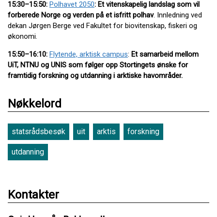
15:30–15:50:
Polhavet 2050
: Et vitenskapelig landslag som vil
forberede Norge og verden på et isfritt polhav
. Innledning ved
dekan Jørgen Berge ved Fakultet for biovitenskap, fiskeri og
økonomi.
15:50–16:10:
Flytende, arktisk campus
:
Et samarbeid mellom
UiT, NTNU og UNIS som følger opp Stortingets ønske for
framtidig forskning og utdanning i arktiske havområder.
Nøkkelord
statsrådsbesøk
uit
arktis
forskning
utdanning
Kontakter