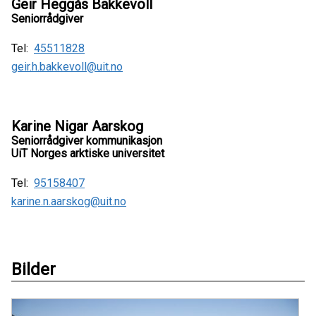
Geir Heggås Bakkevoll
Seniorrådgiver
Tel:
45511828
geir.h.bakkevoll@uit.no
Karine Nigar Aarskog
Seniorrådgiver kommunikasjon
UiT Norges arktiske universitet
Tel:
95158407
karine.n.aarskog@uit.no
Bilder