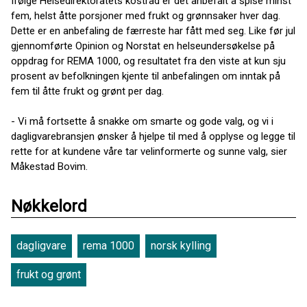
Ifølge Helsedirektoratets kostråd er det anbefalt å spise minst
fem, helst åtte porsjoner med frukt og grønnsaker hver dag.
Dette er en anbefaling de færreste har fått med seg. Like før jul
gjennomførte Opinion og Norstat en helseundersøkelse på
oppdrag for REMA 1000, og resultatet fra den viste at kun sju
prosent av befolkningen kjente til anbefalingen om inntak på
fem til åtte frukt og grønt per dag.
- Vi må fortsette å snakke om smarte og gode valg, og vi i
dagligvarebransjen ønsker å hjelpe til med å opplyse og legge til
rette for at kundene våre tar velinformerte og sunne valg, sier
Måkestad Bovim.
Nøkkelord
dagligvare
rema 1000
norsk kylling
frukt og grønt