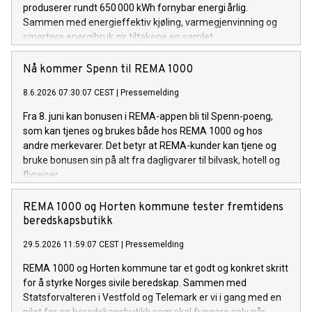
produserer rundt 650 000 kWh fornybar energi årlig.
Sammen med energieffektiv kjøling, varmegjenvinning og
smartere energibruk gir tiltakene en samlet
energiforbedring på om lag 1,5 millioner kWh i året.
Nå kommer Spenn til REMA 1000
8.6.2026 07:30:07 CEST
|
Pressemelding
Fra 8. juni kan bonusen i REMA-appen bli til Spenn-poeng,
som kan tjenes og brukes både hos REMA 1000 og hos
andre merkevarer. Det betyr at REMA-kunder kan tjene og
bruke bonusen sin på alt fra dagligvarer til bilvask, hotell og
flyreiser.
REMA 1000 og Horten kommune tester fremtidens
beredskapsbutikk
29.5.2026 11:59:07 CEST
|
Pressemelding
REMA 1000 og Horten kommune tar et godt og konkret skritt
for å styrke Norges sivile beredskap. Sammen med
Statsforvalteren i Vestfold og Telemark er vi i gang med en