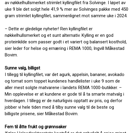
av nøkkelhullsmerket strimlet kyllingfilet fra Solvinge. I løpet av
uke 9 ble det solgt hele 41,9 % mer av Solvinges pakke med 450
gram strimlet kyllingfilet, sammenlignet mot samme uke i 2024.
– Dette er gledelige nyheter! Ren kyllingfilet er
nøkkelhullsmerket og et sunt alternativ. Kylling er en god
proteinkilde som passer godt i et variert og balansert kosthold,
sier leder for helse og ernæring i REMA 1000, Ingvill Måkestad
Bovim.
Sunne valg, billigst
I tillegg til kyllingfilet, var det agurk, appelsin, bananer, avokado
og tomat som toppet kundenes handlelister i uke 9 som de
aller mest solgte matvarene i landets REMA 1000-butikker. –
Min opplevelse er at kundene er gode til å ta smarte matvalg i
hverdagen. I tillegg er de naturligvis opptatt av pris, og derfor
jobber vi hele tiden med å tilby sunne valg til de beste og
billigste prisene, sier Måkestad Bovim.
Fem til åtte frukt og grønnsaker