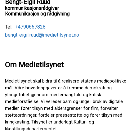
Bengt-Eigil Ruud
kommunikasjonsrådgiver
Kommunikasjon og rådgivning
Tel:
+4790667828
bengt-eigil.ruud@medietilsynet.no
Om Medietilsynet
Medietilsynet skal bidra til å realisere statens mediepolitiske
mål. Våre hovedoppgaver er å fremme demokrati og
ytringsfrihet gjennom mediemangfold og kritisk
medieforståelse. Vi veileder barn og unge i bruk av digitale
medier, fører tilsyn med aldersgrenser for film, forvalter
støtteordninger, fordeler pressestøtte og fører tilsyn med
kringkasting. Tilsynet er underlagt Kultur- og
likestillingsdepartementet.