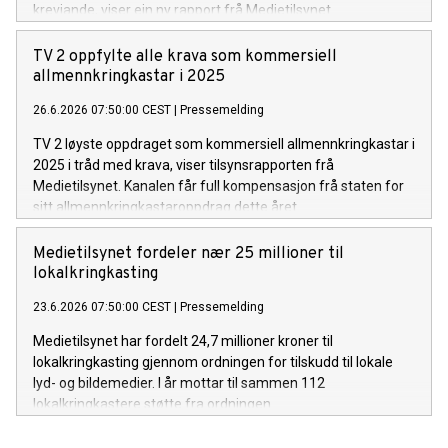
krevjande, viser ein ny rapport frå Medietilsynet.
TV 2 oppfylte alle krava som kommersiell
allmennkringkastar i 2025
26.6.2026 07:50:00 CEST
|
Pressemelding
TV 2 løyste oppdraget som kommersiell allmennkringkastar i
2025 i tråd med krava, viser tilsynsrapporten frå
Medietilsynet. Kanalen får full kompensasjon frå staten for
sitt allmennkringkastaroppdrag dette året.
Medietilsynet fordeler nær 25 millioner til
lokalkringkasting
23.6.2026 07:50:00 CEST
|
Pressemelding
Medietilsynet har fordelt 24,7 millioner kroner til
lokalkringkasting gjennom ordningen for tilskudd til lokale
lyd- og bildemedier. I år mottar til sammen 112
lokalkringkastere støtte fra ordningen.