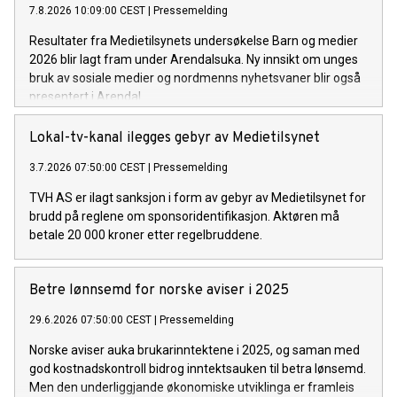
7.8.2026 10:09:00 CEST
|
Pressemelding
Resultater fra Medietilsynets undersøkelse Barn og medier
2026 blir lagt fram under Arendalsuka. Ny innsikt om unges
bruk av sosiale medier og nordmenns nyhetsvaner blir også
presentert i Arendal.
Lokal-tv-kanal ilegges gebyr av Medietilsynet
3.7.2026 07:50:00 CEST
|
Pressemelding
TVH AS er ilagt sanksjon i form av gebyr av Medietilsynet for
brudd på reglene om sponsoridentifikasjon. Aktøren må
betale 20 000 kroner etter regelbruddene.
Betre lønnsemd for norske aviser i 2025
29.6.2026 07:50:00 CEST
|
Pressemelding
Norske aviser auka brukarinntektene i 2025, og saman med
god kostnadskontroll bidrog inntektsauken til betra lønsemd.
Men den underliggjande økonomiske utviklinga er framleis