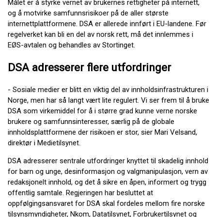
Målet er å styrke vernet av brukernes rettigheter på internett,
og å motvirke samfunnsrisikoer på de aller største
internettplattformene. DSA er allerede innført i EU-landene. Før
regelverket kan bli en del av norsk rett, må det innlemmes i
EØS-avtalen og behandles av Stortinget.
DSA adresserer flere utfordringer
- Sosiale medier er blitt en viktig del av innholdsinfrastrukturen i
Norge, men har så langt vært lite regulert. Vi ser frem til å bruke
DSA som virkemiddel for å i større grad kunne verne norske
brukere og samfunnsinteresser, særlig på de globale
innholdsplattformene der risikoen er stor, sier Mari Velsand,
direktør i Medietilsynet.
DSA adresserer sentrale utfordringer knyttet til skadelig innhold
for barn og unge, desinformasjon og valgmanipulasjon, vern av
redaksjonelt innhold, og det å sikre en åpen, informert og trygg
offentlig samtale. Regjeringen har besluttet at
oppfølgingsansvaret for DSA skal fordeles mellom fire norske
tilsynsmyndigheter, Nkom, Datatilsynet, Forbrukertilsynet og