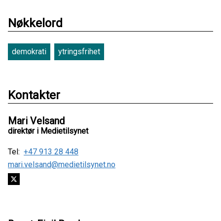
Nøkkelord
demokrati
ytringsfrihet
Kontakter
Mari Velsand
direktør i Medietilsynet
Tel:
+47 913 28 448
mari.velsand@medietilsynet.no