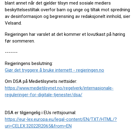
blant annet når det gjelder tilsyn med sosiale mediers
beskyttelsestiltak overfor barn og unge og tiltak mot spredning
av desinformasjon og begrensning av redaksjonelt innhold, sier
Velsand.
Regjeringen har varslet at det kommer et lovutkast på høring
før sommeren.
-------
Regjeringens beslutning:
Gjør det tryggere å bruke internett - regjeringen.no
Om DSA på Medietilsynets nettsider:
https://www.medietilsynet.no/regelverk/internasjonale-
reguleringer-for-digitale-tjenester/dsa/
DSA er tilgjengelig i EUs rettsjournal:
https://eur-lex.europa.eu/legal-content/EN/TXT/HTML/?
uri=CELEX:32022R2065&from=EN