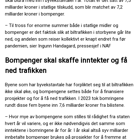
skal bidra med inn i byvekstavtaler i år. Totalt er det satt av 7,5
milliarder kroner i statlige tilskudd, som blir matchet av 7,2
milliarder kroner i bompenger.
– Til tross for enorme summer både i statlige midler og
bompenger er det faktisk slik at biltrafikken i storbyene går lite
ned, og andelen som reiser kollektivt er knapt endret fra før
pandemien, sier Ingunn Handagard, pressesjef i NAF
Bompenger skal skaffe inntekter og få
ned trafikken
Byene som har byvekstavtale har forpliktet seg til at biltrafikken
ikke skal øke, og bompengene settes både for å finansiere
prosjekter og for å få ned trafikken. I 2023 tok bomringene
rundt disse fem byene inn 7,6 milliarder kroner fra bilistene.
– Hvor mye av bompengene som stilles til rådighet fra staten
hvert år vil variere, og er ikke nødvendigvis det samme som
inntektene i bomringene år for år. I år skal altså syv milliarder
innbetalte bompenger brukes på prosjekter for å fremme at