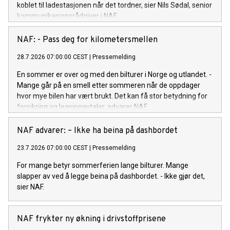
koblet til ladestasjonen når det tordner, sier Nils Sødal, senior
kommunikasjonsrådgiver i NAF.
NAF: - Pass deg for kilometersmellen
28.7.2026 07:00:00 CEST
|
Pressemelding
En sommer er over og med den bilturer i Norge og utlandet. -
Mange går på en smell etter sommeren når de oppdager
hvor mye bilen har vært brukt. Det kan få stor betydning for
forsikring og leasingavtaler, advarer NAF.
NAF advarer: – Ikke ha beina på dashbordet
23.7.2026 07:00:00 CEST
|
Pressemelding
For mange betyr sommerferien lange bilturer. Mange
slapper av ved å legge beina på dashbordet. - Ikke gjør det,
sier NAF.
NAF frykter ny økning i drivstoffprisene