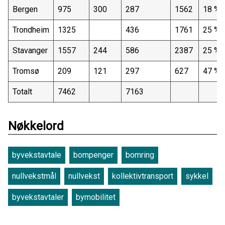
Bergen
975
300
287
1562
18 %
Trondheim
1325
436
1761
25 %
Stavanger
1557
244
586
2387
25 %
Tromsø
209
121
297
627
47 %
Totalt
7462
7163
Nøkkelord
byvekstavtale
bompenger
bomring
nullvekstmål
nullvekst
kollektivtransport
sykkel
byvekstavtaler
bymobilitet