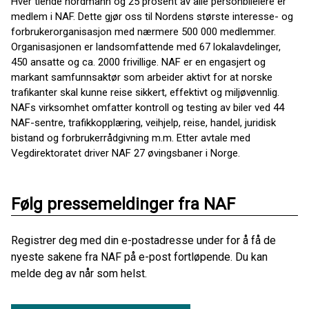
Hver tiende nordmann og 25 prosent av alle personbileiere er
medlem i NAF. Dette gjør oss til Nordens største interesse- og
forbrukerorganisasjon med nærmere 500 000 medlemmer.
Organisasjonen er landsomfattende med 67 lokalavdelinger,
450 ansatte og ca. 2000 frivillige. NAF er en engasjert og
markant samfunnsaktør som arbeider aktivt for at norske
trafikanter skal kunne reise sikkert, effektivt og miljøvennlig.
NAFs virksomhet omfatter kontroll og testing av biler ved 44
NAF-sentre, trafikkopplæring, veihjelp, reise, handel, juridisk
bistand og forbrukerrådgivning m.m. Etter avtale med
Vegdirektoratet driver NAF 27 øvingsbaner i Norge.
Følg pressemeldinger fra NAF
Registrer deg med din e-postadresse under for å få de
nyeste sakene fra NAF på e-post fortløpende. Du kan
melde deg av når som helst.