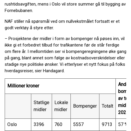
rushtidsavgiften, mens i Oslo vil store summer gå til bygging av
Fornebubanen.
NAF stiller nå spørsmål ved om nullvekstmålet fortsatt er et
godt verktøy å styre etter.
– Prosjektene der midler i form av bompenger nå pøses inn, vil
ikke gi et forbedret tilbud for trafikantene før de står ferdige
om flere år. I mellomtiden ser vi bompengeregningene øke gang
på gang, blant annet som følge av kostnadsoverskridelser eller
stadige nye politiske ønsker. Vi etterlyser et nytt fokus på folks
hverdagsreiser, sier Handagard.
Andel
Millioner kroner
bomp
av tot
Statlige
Lokale
midler
Bompenger
Totalt
midler
midler
2025
Oslo
3396
760
5557
9713
57 %