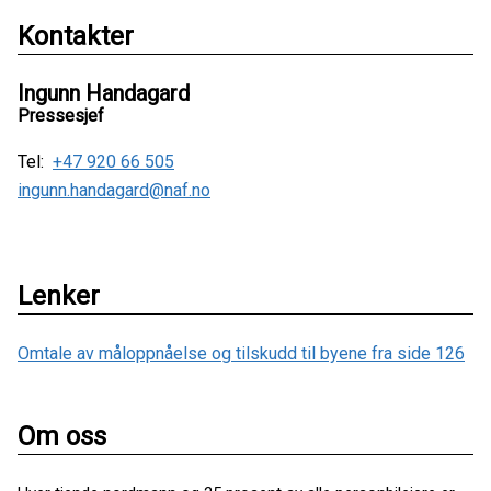
Kontakter
Ingunn Handagard
Pressesjef
Tel:
+47 920 66 505
ingunn.handagard@naf.no
Lenker
Omtale av måloppnåelse og tilskudd til byene fra side 126
Om oss