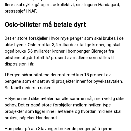
flere skal sykle, gå og reise kollektivt, sier Ingunn Handagard,
pressesjef i NAF.
Oslo-bilister må betale dyrt
Det er store forskjeller i hvor mye penger som skal brukes i de
ulike byene. Oslo mottar 3,4 milliarder statlige kroner, og skal
også bruke 5,6 milliarder kroner i bompenger. Bidraget fra
bilistene utgjør totalt 57 prosent av midlene som stilles til
disposisjon i år.
I Bergen bidrar bilistene derimot med kun 18 prosent av
pengene som er satt av til prosjekter innenfor byvekstavtalen.
Se tabell nederst i saken.
– Byene med slike avtaler har alle samme mål, men veldig ulike
behov. Det er også store forskjeller mellom hvilken type
prosjekter som ligger inne i avtalene og hvordan midlene skal
brukes, påpeker Handagard.
Hun peker på at i Stavanger bruker de penger på å fjerne