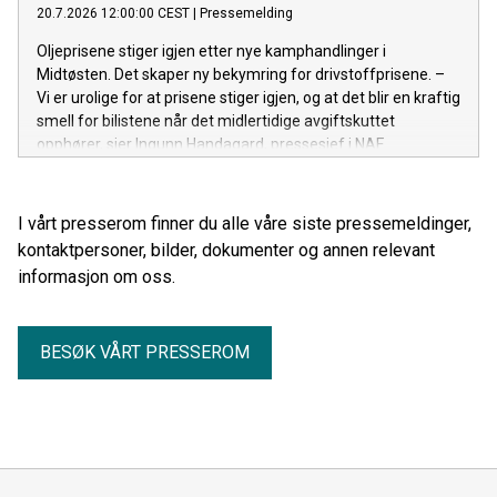
20.7.2026 12:00:00 CEST
|
Pressemelding
Oljeprisene stiger igjen etter nye kamphandlinger i
Midtøsten. Det skaper ny bekymring for drivstoffprisene. –
Vi er urolige for at prisene stiger igjen, og at det blir en kraftig
smell for bilistene når det midlertidige avgiftskuttet
opphører, sier Ingunn Handagard, pressesjef i NAF.
I vårt presserom finner du alle våre siste pressemeldinger,
kontaktpersoner, bilder, dokumenter og annen relevant
informasjon om oss.
BESØK VÅRT PRESSEROM