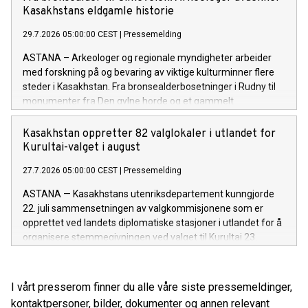
Kasakhstans eldgamle historie
29.7.2026 05:00:00 CEST
|
Pressemelding
ASTANA – Arkeologer og regionale myndigheter arbeider
med forskning på og bevaring av viktige kulturminner flere
steder i Kasakhstan. Fra bronsealderbosetninger i Rudny til
monumenter fra Den gylne horde og et gammelt
handelsknutepunkt ved Det kaspiske hav, gir arbeidet ny
kunnskap om landets arkeologiske arv og bidrar til langsiktig
Kasakhstan oppretter 82 valglokaler i utlandet for
bevaring.
Kurultai-valget i august
27.7.2026 05:00:00 CEST
|
Pressemelding
ASTANA — Kasakhstans utenriksdepartement kunngjorde
22. juli sammensetningen av valgkommisjonene som er
opprettet ved landets diplomatiske stasjoner i utlandet for å
organisere stemmegivningen ved valget til Kurultai 23.
august.
I vårt presserom finner du alle våre siste pressemeldinger,
kontaktpersoner, bilder, dokumenter og annen relevant