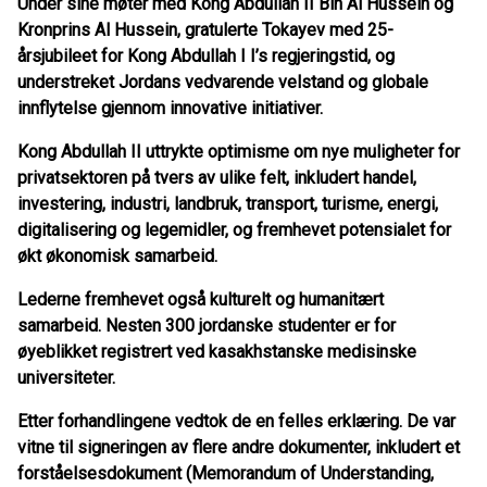
Under sine møter med Kong Abdullah II Bin Al Hussein og
Kronprins Al Hussein, gratulerte Tokayev med 25-
årsjubileet for Kong Abdullah I I’s regjeringstid, og
understreket Jordans vedvarende velstand og globale
innflytelse gjennom innovative initiativer.
Kong Abdullah II uttrykte optimisme om nye muligheter for
privatsektoren på tvers av ulike felt, inkludert handel,
investering, industri, landbruk, transport, turisme, energi,
digitalisering og legemidler, og fremhevet potensialet for
økt økonomisk samarbeid.
Lederne fremhevet også kulturelt og humanitært
samarbeid. Nesten 300 jordanske studenter er for
øyeblikket registrert ved kasakhstanske medisinske
universiteter.
Etter forhandlingene vedtok de en felles erklæring. De var
vitne til signeringen av flere andre dokumenter, inkludert et
forståelsesdokument (Memorandum of Understanding,