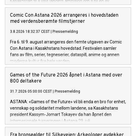
Kasakhstan til å vise landets ambisjon om å bli en av
Eurasias ledende AI-økonomier.
Comic Con Astana 2026 arrangeres i hovedstaden
med verdensberømte filmstjerner
3.8.2026 18:32:37 CEST
|
Pressemelding
Fra 6. til 9. august arrangeres den femte utgaven av Comic
Con Astana i Kasakhstans hovedstad. Festivalen samler
fans av film, serier, tegneserier, dataspill, anime og annen
moderne kultur fra hele verden.
Games of the Future 2026 åpnet i Astana med over
800 deltakere
31.7.2026 05:00:00 CEST
|
Pressemelding
ASTANA: «Games of the Future» vil bli enda en bro for enhet,
vennskap og solidaritet mellom landene, sa Kasakhstans
president Kassym-Jomart Tokayev da han åpnet den
internasjonale turneringen i Astana 29. juli.
Fra bronsealder til Silkeveien: Arkeologer avdekker