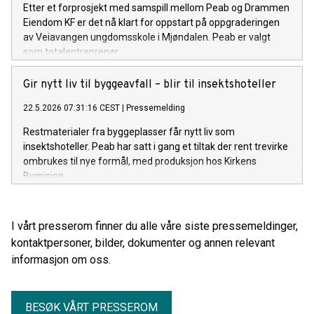
Etter et forprosjekt med samspill mellom Peab og Drammen
Eiendom KF er det nå klart for oppstart på oppgraderingen
av Veiavangen ungdomsskole i Mjøndalen. Peab er valgt
som totalentreprenør.
Gir nytt liv til byggeavfall – blir til insektshoteller
22.5.2026 07:31:16 CEST
|
Pressemelding
Restmaterialer fra byggeplasser får nytt liv som
insektshoteller. Peab har satt i gang et tiltak der rent trevirke
ombrukes til nye formål, med produksjon hos Kirkens
Bymisjon.
I vårt presserom finner du alle våre siste pressemeldinger,
kontaktpersoner, bilder, dokumenter og annen relevant
informasjon om oss.
BESØK VÅRT PRESSEROM