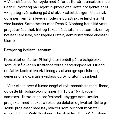
– Vi er strålende fornøyde med å fortsette vårt samarbeid med
Peab K. Nordang på Fagertun-prosjektet. Dette prosjektet er et
viktig steg i vår satsing på å utvikle kvalitetsboliger i Ulsteinvik,
og vi ser frem til å levere moderne og attraktive leiligheter til
våre kunder. Samarbeidet med Peab K. Nordang har alltid vært
preget av åpenhet, tillit og fokus på detaljer, noe som sikrer høy
kvalitet i alle ledd, sier Ingerid Ulstein, administrerende direktør i
Ulsmo.
Detaljer og kvalitet i sentrum
Prosjektet omfatter 49 leiligheter fordelt på tre boligblokker,
som vil stå over en tilhørende felles parkeringskjeller. I tillegg
omfatter kontrakten etablering av utvendige sportsboder,
generasjons-/kvartalslekeplass og øvrig utomhusarbeid.
– Vi er stolte over å kunne inngå et nytt samarbeid med Ulsmo,
og dette blir boligblokk nummer 14, 15 og 16 vi bygger
sammen. Ulsmo er en profesjonell utbygger som utvikler
prosjekter med et ekstra fokus på detaljer og kvalitet. Dette gir
solide prosjekter med høy kvalitet som blir godt mottatt i
markedet, sier Kjetil Nordang, adm. direktør i Peab K. Nordang.