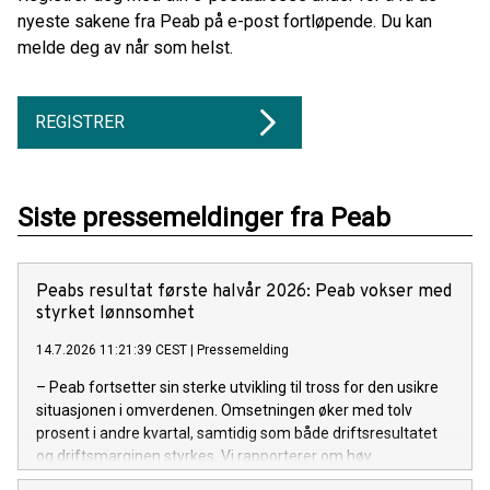
nyeste sakene fra Peab på e-post fortløpende. Du kan
melde deg av når som helst.
REGISTRER
Siste pressemeldinger fra Peab
Peabs resultat første halvår 2026: Peab vokser med
styrket lønnsomhet
14.7.2026 11:21:39 CEST
|
Pressemelding
– Peab fortsetter sin sterke utvikling til tross for den usikre
situasjonen i omverdenen. Omsetningen øker med tolv
prosent i andre kvartal, samtidig som både driftsresultatet
og driftsmarginen styrkes. Vi rapporterer om høy
ordreinngang i kvartalet, og ordrereserven ligger fortsatt på