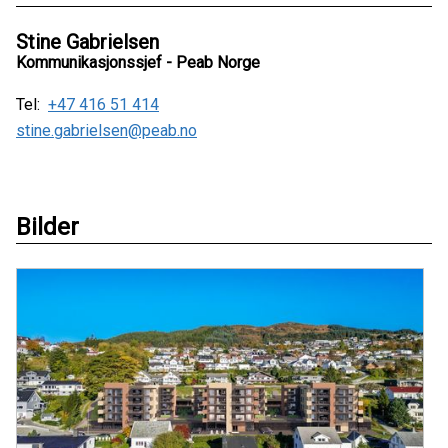
Stine Gabrielsen
Kommunikasjonssjef - Peab Norge
Tel:
+47 416 51 414
stine.gabrielsen@peab.no
Bilder