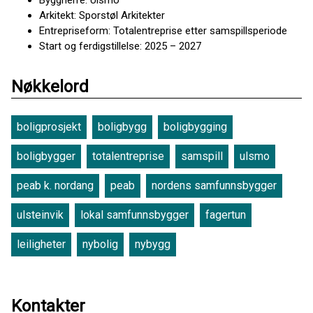
Byggherre: Ulsmo
Arkitekt: Sporstøl Arkitekter
Entrepriseform: Totalentreprise etter samspillsperiode
Start og ferdigstillelse: 2025 – 2027
Nøkkelord
boligprosjekt
boligbygg
boligbygging
boligbygger
totalentreprise
samspill
ulsmo
peab k. nordang
peab
nordens samfunnsbygger
ulsteinvik
lokal samfunnsbygger
fagertun
leiligheter
nybolig
nybygg
Kontakter