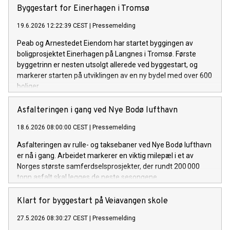
et rekordnivå, sier Jesper Göransson, konsernsjef i Peab.
Byggestart for Einerhagen i Tromsø
19.6.2026 12:22:39 CEST
|
Pressemelding
Peab og Arnestedet Eiendom har startet byggingen av
boligprosjektet Einerhagen på Langnes i Tromsø. Første
byggetrinn er nesten utsolgt allerede ved byggestart, og
markerer starten på utviklingen av en ny bydel med over 600
boliger.
Asfalteringen i gang ved Nye Bodø lufthavn
18.6.2026 08:00:00 CEST
|
Pressemelding
Asfalteringen av rulle- og taksebaner ved Nye Bodø lufthavn
er nå i gang. Arbeidet markerer en viktig milepæl i et av
Norges største samferdselsprosjekter, der rundt 200 000
tonn asfalt skal legges de neste sesongene.
Klart for byggestart på Veiavangen skole
27.5.2026 08:30:27 CEST
|
Pressemelding