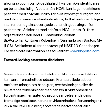
alvorlig sygdom og høj dødelighed, hvis den ikke identificeres
og behandles tidligt. Ved at måle NGAL kan læger identificere
patienter med potentiel risiko for akut nyresvigt hurtigere end
med den nuværende standardmetode, hvilket muliggør tidligere
intervention og skræddersyede behandlingsstrategier for
patienterne. Selskabet markedsfører NGAL tests ift. flere
registreringer, herunder CE-mærkning, globalt.
BioPorto har kontorer i København (Danmark) og i Boston, MA
(USA). Selskabets aktier er noteret på NASDAQ Copenhagen.
For yderligere information besøg venligst
www.bioporto.com
.
Forward-looking statement disclaimer
Visse udsagn i denne meddelelse er ikke historiske fakta og
kan være fremadrettede udsagn. Fremadrettede udsagn
omfatter udsagn om hensigten, overbevisningen eller de
nuværende forventninger med hensyn til virksomhedens
forventninger, hensigter og prognoser vedrørende dens
fremtidige resultater, herunder virksomhedens forventninger til
2024; valutakursudsving; forventede begivenheder eller