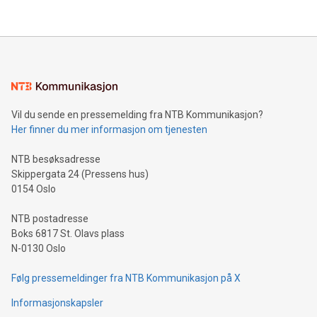
their data using natural language search, reducing the
updates and to join the event. What We'll Discuss Bitcoin
reliance on data scientists. Us
Mining Basics: Understand the fundamentals of Bitcoin
mining.Energy Market Dynamics: Explore how Bitcoin mining
interacts with energy markets.Sustainable Innovations:
Learn about our efforts to promote sustainability in Bitcoin
mining.Sound Money: Discover how tamper-proof currency
can enhance stability.Efficient Payment Rails: See how fast,
neutral payment systems support humanitarian
Vil du sende en pressemelding fra NTB Kommunikasjon?
projects.Carbon Footprint: Compare Bitcoin's environmental
Her finner du mer informasjon om tjenesten
impact with traditional banking. "We're excited to host this
event and dive into the critical topics of Bitcoin
NTB besøksadresse
Skippergata 24 (Pressens hus)
0154 Oslo
NTB postadresse
Boks 6817 St. Olavs plass
N-0130 Oslo
Følg pressemeldinger fra NTB Kommunikasjon på X
Informasjonskapsler