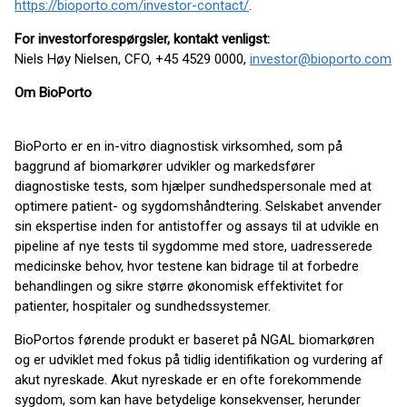
https://bioporto.com/investor-contact/
.
For investorforespørgsler, kontakt venligst:
Niels Høy Nielsen, CFO, +45 4529 0000,
investor@bioporto.com
Om BioPorto
BioPorto er en in-vitro diagnostisk virksomhed, som på
baggrund af biomarkører udvikler og markedsfører
diagnostiske tests, som hjælper sundhedspersonale med at
optimere patient- og sygdomshåndtering. Selskabet anvender
sin ekspertise inden for antistoffer og assays til at udvikle en
pipeline af nye tests til sygdomme med store, uadresserede
medicinske behov, hvor testene kan bidrage til at forbedre
behandlingen og sikre større økonomisk effektivitet for
patienter, hospitaler og sundhedssystemer.
BioPortos førende produkt er baseret på NGAL biomarkøren
og er udviklet med fokus på tidlig identifikation og vurdering af
akut nyreskade. Akut nyreskade er en ofte forekommende
sygdom, som kan have betydelige konsekvenser, herunder