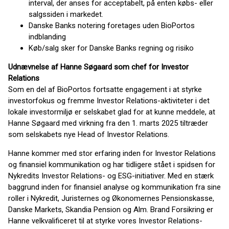
interval, der anses for acceptabelt, på enten købs- eller
salgssiden i markedet.
Danske Banks notering foretages uden BioPortos
indblanding
Køb/salg sker for Danske Banks regning og risiko
Udnævnelse af Hanne Søgaard som chef for Investor
Relations
Som en del af BioPortos fortsatte engagement i at styrke
investorfokus og fremme Investor Relations-aktiviteter i det
lokale investormiljø er selskabet glad for at kunne meddele, at
Hanne Søgaard med virkning fra den 1. marts 2025 tiltræder
som selskabets nye Head of Investor Relations.
Hanne kommer med stor erfaring inden for Investor Relations
og finansiel kommunikation og har tidligere stået i spidsen for
Nykredits Investor Relations- og ESG-initiativer. Med en stærk
baggrund inden for finansiel analyse og kommunikation fra sine
roller i Nykredit, Juristernes og Økonomernes Pensionskasse,
Danske Markets, Skandia Pension og Alm. Brand Forsikring er
Hanne velkvalificeret til at styrke vores Investor Relations-