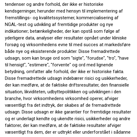
tendenser og andre forhold, der ikke er historiske
kendsgerninger, herunder med hensyn til implementering af
fremstillings- og kvalitetssystemer, kommercialisering af
NGAL-test og udvikling af fremtidige produkter og nye
indikationer; betænkeligheder, der kan opstå som følge af
yderligere data, analyser eller resultater opnået under kliniske
forsøg og virksomhedens evne til med succes at markedsføre
både nye og eksisterende produkter. Disse fremadrettede
udsagn, som kan bruge ord som "sigte", "forudse", "tro", "have
til hensigt", "estimere", "forvente" og ord med lignende
betydning, omfatter alle forhold, der ikke er historiske fakta.
Disse fremadrettede udsagn indebærer risici og usikkerheder,
der kan medføre, at de faktiske driftsresultater, den finansielle
situation, likviditeten, udbyttepolitikken og udviklingen i den
branche, hvor virksomhedens virksomhed operer, afviger
væsentligt fra det indtryk, der skabes af de fremadrettede
udsagn. Disse udsagn er ikke garantier for fremtidige resultater
og er underlagt kendte og ukendte risici, usikkerheder og andre
faktorer, der kan medføre, at de faktiske resultater afviger
væsentligt fra dem, der er udtrykt eller underforstået i sådanne