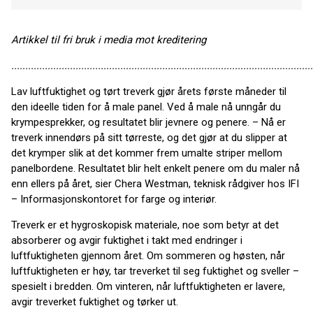
Artikkel til fri bruk i media mot kreditering
............................................................................................................
Lav luftfuktighet og tørt treverk gjør årets første måneder til
den ideelle tiden for å male panel. Ved å male nå unngår du
krympesprekker, og resultatet blir jevnere og penere. – Nå er
treverk innendørs på sitt tørreste, og det gjør at du slipper at
det krymper slik at det kommer frem umalte striper mellom
panelbordene. Resultatet blir helt enkelt penere om du maler nå
enn ellers på året, sier Chera Westman, teknisk rådgiver hos IFI
– Informasjonskontoret for farge og interiør.
Treverk er et hygroskopisk materiale, noe som betyr at det
absorberer og avgir fuktighet i takt med endringer i
luftfuktigheten gjennom året. Om sommeren og høsten, når
luftfuktigheten er høy, tar treverket til seg fuktighet og sveller –
spesielt i bredden. Om vinteren, når luftfuktigheten er lavere,
avgir treverket fuktighet og tørker ut.