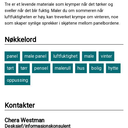
Tre er et levende materiale som krymper når det tørker og
sveller når det blir fuktig. Maler du om sommeren når
luftfuktigheten er høy, kan treverket krympe om vinteren, noe
som skaper synlige sprekker i skjøtene mellom panelbordene.
Nøkkelord
panel
male panel
luftfuktighet
male
vinter
tørt
tørr
pensel
malerull
hus
bolig
hytte
oppussing
Kontakter
Chera Westman
Desksjef/informasjonskonsulent