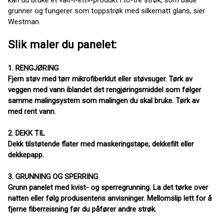
kan du bruke et «alt-i-ett»-produkt i to-tre strøk, som både
grunner og fungerer som toppstrøk med silkematt glans, sier
Westman.
Slik maler du panelet:
1. RENGJØRING
Fjern støv med tørr mikrofiberklut eller støvsuger. Tørk av
veggen med vann iblandet det rengjøringsmiddel som følger
samme malingsystem som malingen du skal bruke. Tørk av
med rent vann.
2. DEKK TIL
Dekk tilstøtende flater med maskeringstape, dekkefilt eller
dekkepapp.
3. GRUNNING OG SPERRING
Grunn panelet med kvist- og sperregrunning. La det tørke over
natten eller følg produsentens anvisninger. Mellomslip lett for å
fjerne fiberreisning før du påfører andre strøk.