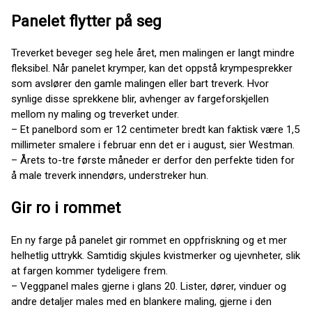
Panelet flytter på seg
Treverket beveger seg hele året, men malingen er langt mindre
fleksibel. Når panelet krymper, kan det oppstå krympesprekker
som avslører den gamle malingen eller bart treverk. Hvor
synlige disse sprekkene blir, avhenger av fargeforskjellen
mellom ny maling og treverket under.
– Et panelbord som er 12 centimeter bredt kan faktisk være 1,5
millimeter smalere i februar enn det er i august, sier Westman.
– Årets to-tre første måneder er derfor den perfekte tiden for
å male treverk innendørs, understreker hun.
Gir ro i rommet
En ny farge på panelet gir rommet en oppfriskning og et mer
helhetlig uttrykk. Samtidig skjules kvistmerker og ujevnheter, slik
at fargen kommer tydeligere frem.
– Veggpanel males gjerne i glans 20. Lister, dører, vinduer og
andre detaljer males med en blankere maling, gjerne i den