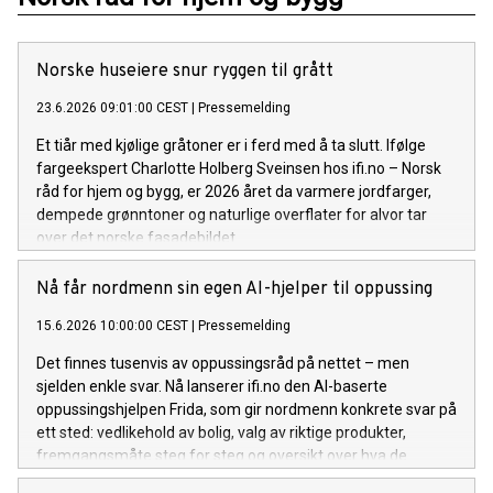
Norske huseiere snur ryggen til grått
23.6.2026 09:01:00 CEST
|
Pressemelding
Et tiår med kjølige gråtoner er i ferd med å ta slutt. Ifølge
fargeekspert Charlotte Holberg Sveinsen hos ifi.no – Norsk
råd for hjem og bygg, er 2026 året da varmere jordfarger,
dempede grønntoner og naturlige overflater for alvor tar
over det norske fasadebildet.
Nå får nordmenn sin egen AI-hjelper til oppussing
15.6.2026 10:00:00 CEST
|
Pressemelding
Det finnes tusenvis av oppussingsråd på nettet – men
sjelden enkle svar. Nå lanserer ifi.no den AI-baserte
oppussingshjelpen Frida, som gir nordmenn konkrete svar på
ett sted: vedlikehold av bolig, valg av riktige produkter,
fremgangsmåte steg for steg og oversikt over hva de
trenger av utstyr og materialer.