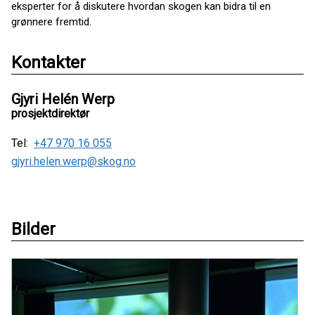
eksperter for å diskutere hvordan skogen kan bidra til en
grønnere fremtid.
Kontakter
Gjyri Helén Werp
prosjektdirektør
Tel:
+47 970 16 055
gjyri.helen.werp@skog.no
Bilder