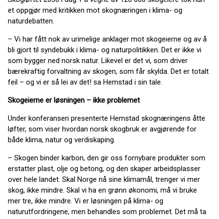
et oppgjør med kritikken mot skognæringen i klima- og
naturdebatten.
– Vi har fått nok av urimelige anklager mot skogeierne og av å
bli gjort til syndebukk i klima- og naturpolitikken. Det er ikke vi
som bygger ned norsk natur. Likevel er det vi, som driver
bærekraftig forvaltning av skogen, som får skylda. Det er totalt
feil – og vi er så lei av det! sa Hemstad i sin tale.
Skogeierne er løsningen – ikke problemet
Under konferansen presenterte Hemstad skognæringens åtte
løfter, som viser hvordan norsk skogbruk er avgjørende for
både klima, natur og verdiskaping.
– Skogen binder karbon, den gir oss fornybare produkter som
erstatter plast, olje og betong, og den skaper arbeidsplasser
over hele landet. Skal Norge nå sine klimamål, trenger vi mer
skog, ikke mindre. Skal vi ha en grønn økonomi, må vi bruke
mer tre, ikke mindre. Vi er løsningen på klima- og
naturutfordringene, men behandles som problemet. Det må ta