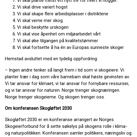
Vi skal plante minst ett nytt tre for hvert vi hogger.
Vi skal drive variert hogst
Vi skal skape flere arbeidsplasser i distriktene
Vi skal verne mer skog
Vi skal beskytte urskogen
Vi skal vise åpenhet om miljøarbeidet vårt
Vi skal øke tilgangen på kvalitetstømmer
Vi skal fortsette å ha én av Europas sunneste skoger
Hemstad avsluttet med en tydelig oppfordring:
– Ingen andre tenker så langt frem i tid som vi skogeiere. Vi
planter trær i dag som våre barnebarn skal høste gevinsten av.
Vi tar ansvar for klimaet, vi tar ansvar for fornybare ressurser,
og vi tar ansvar for naturen. Norge trenger skognæringen.
Norge trenger skogeierne. Og skogen trenger oss.
Om konferansen Skogløftet 2030
Skogløftet 2030 er en konferanse arrangert av Norges
Skogeierforbund for å sette søkelys på skogens rolle i klima-
og naturpolitikken. Konferansen samler politikere, næringsliv og