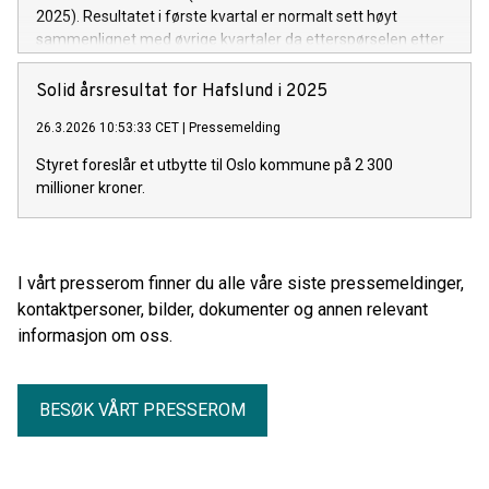
2025). Resultatet i første kvartal er normalt sett høyt
sammenlignet med øvrige kvartaler da etterspørselen etter
strøm, varme og overføringskapasitet er høy i
vintermånedene.
Solid årsresultat for Hafslund i 2025
26.3.2026 10:53:33 CET
|
Pressemelding
Styret foreslår et utbytte til Oslo kommune på 2 300
millioner kroner.
I vårt presserom finner du alle våre siste pressemeldinger,
kontaktpersoner, bilder, dokumenter og annen relevant
informasjon om oss.
BESØK VÅRT PRESSEROM