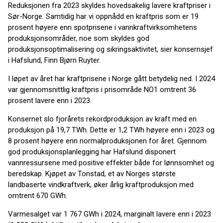
Reduksjonen fra 2023 skyldes hovedsakelig lavere kraftpriser i
Sør-Norge. Samtidig har vi oppnådd en kraftpris som er 19
prosent høyere enn spotprisene i vannkraftvirksomhetens
produksjonsområder, noe som skyldes god
produksjonsoptimalisering og sikringsaktivitet, sier konsernsjef
i Hafslund, Finn Bjørn Ruyter.
I løpet av året har kraftprisene i Norge gått betydelig ned. I 2024
var gjennomsnittlig kraftpris i prisområde NO1 omtrent 36
prosent lavere enn i 2023.
Konsernet slo fjorårets rekordproduksjon av kraft med en
produksjon på 19,7 TWh. Dette er 1,2 TWh høyere enn i 2023 og
8 prosent høyere enn normalproduksjonen for året. Gjennom
god produksjonsplanlegging har Hafslund disponert
vannressursene med positive effekter både for lønnsomhet og
beredskap. Kjøpet av Tonstad, et av Norges største
landbaserte vindkraftverk, øker årlig kraftproduksjon med
omtrent 670 GWh.
Varmesalget var 1 767 GWh i 2024, marginalt lavere enn i 2023