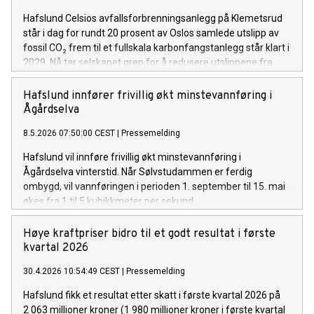
Hafslund Celsios avfallsforbrenningsanlegg på Klemetsrud
står i dag for rundt 20 prosent av Oslos samlede utslipp av
fossil CO₂ frem til et fullskala karbonfangstanlegg står klart i
2029. Nå tar selskapet grep for å redusere utslippene fra
selve utbyggingen, ved å ta i bruk sement med nær null CO₂-
utslipp både på fangstanlegget på Klemetsrud og CO2-
Hafslund innfører frivillig økt minstevannføring i
terminalen på Oslo Havn.
Ågårdselva
8.5.2026 07:50:00 CEST
|
Pressemelding
Hafslund vil innføre frivillig økt minstevannføring i
Ågårdselva vinterstid. Når Sølvstudammen er ferdig
ombygd, vil vannføringen i perioden 1. september til 15. mai
økes fra 1 til 5 kubikkmeter per sekund.
Høye kraftpriser bidro til et godt resultat i første
kvartal 2026
30.4.2026 10:54:49 CEST
|
Pressemelding
Hafslund fikk et resultat etter skatt i første kvartal 2026 på
2 063 millioner kroner (1 980 millioner kroner i første kvartal