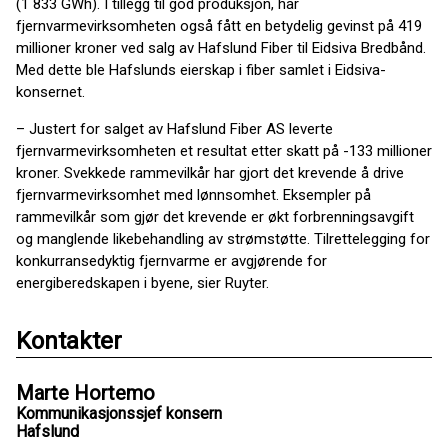
(1 833 GWh). I tillegg til god produksjon, har
fjernvarmevirksomheten også fått en betydelig gevinst på 419
millioner kroner ved salg av Hafslund Fiber til Eidsiva Bredbånd.
Med dette ble Hafslunds eierskap i fiber samlet i Eidsiva-
konsernet.
– Justert for salget av Hafslund Fiber AS leverte
fjernvarmevirksomheten et resultat etter skatt på -133 millioner
kroner. Svekkede rammevilkår har gjort det krevende å drive
fjernvarmevirksomhet med lønnsomhet. Eksempler på
rammevilkår som gjør det krevende er økt forbrenningsavgift
og manglende likebehandling av strømstøtte. Tilrettelegging for
konkurransedyktig fjernvarme er avgjørende for
energiberedskapen i byene, sier Ruyter.
Kontakter
Marte Hortemo
Kommunikasjonssjef konsern
Hafslund