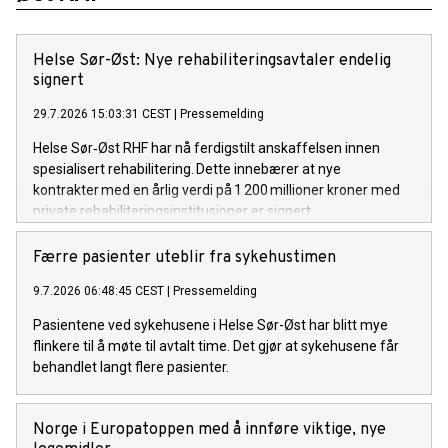
Helse Sør-Øst: Nye rehabiliteringsavtaler endelig
signert
29.7.2026 15:03:31 CEST
|
Pressemelding
Helse Sør‑Øst RHF har nå ferdigstilt anskaffelsen innen
spesialisert rehabilitering. Dette innebærer at nye
kontrakter med en årlig verdi på 1 200 millioner kroner med
private rehabiliteringsinstitusjoner er signert.
Færre pasienter uteblir fra sykehustimen
9.7.2026 06:48:45 CEST
|
Pressemelding
Pasientene ved sykehusene i Helse Sør-Øst har blitt mye
flinkere til å møte til avtalt time. Det gjør at sykehusene får
behandlet langt flere pasienter.
Norge i Europatoppen med å innføre viktige, nye