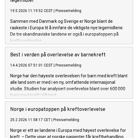
legemidler
19.5.2026 11:19:52 CEST
|
Pressemelding
Sammen med Danmark og Sverige er Norge blant de
raskeste i Europa til å innføre de viktigste nye legemidlene.
De tre skandinaviske landene er også i europatoppen på
kreftoverlevelse.
Best i verden på overlevelse av barnekreft
14.4.2026 07:51:01 CEST
|
Pressemelding
Norge har den høyeste overlevelsen for barn med kreft blant
alle land som er med i en ny, omfattende internasjonal
studie. Studien har analysert overlevelse blant over 600 000
barn med kreft i 68 land.
Norge i europatoppen på kreftoverlevelse
25.2.2026 11:58:17 CET
|
Pressemelding
Norge er ett av landene i Europa med høyest overlevelse for
kreft. – Dette viser at norske pasienter får kreftbehandling