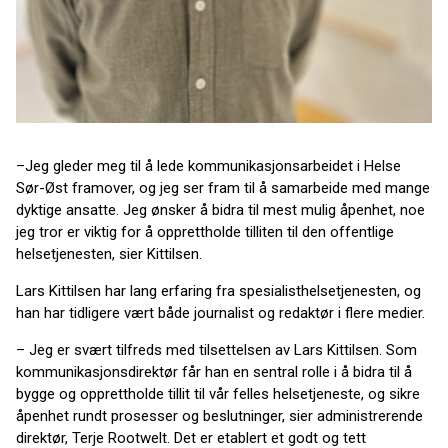
–Jeg gleder meg til å lede kommunikasjonsarbeidet i Helse
Sør-Øst framover, og jeg ser fram til å samarbeide med mange
dyktige ansatte. Jeg ønsker å bidra til mest mulig åpenhet, noe
jeg tror er viktig for å opprettholde tilliten til den offentlige
helsetjenesten, sier Kittilsen.
Lars Kittilsen har lang erfaring fra spesialisthelsetjenesten, og
han har tidligere vært både journalist og redaktør i flere medier.
– Jeg er svært tilfreds med tilsettelsen av Lars Kittilsen. Som
kommunikasjonsdirektør får han en sentral rolle i å bidra til å
bygge og opprettholde tillit til vår felles helsetjeneste, og sikre
åpenhet rundt prosesser og beslutninger, sier administrerende
direktør, Terje Rootwelt. Det er etablert et godt og tett