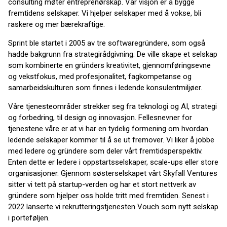
consulting møter entreprenørskap. Vår visjon er å bygge
fremtidens selskaper. Vi hjelper selskaper med å vokse, bli
raskere og mer bærekraftige.
Sprint ble startet i 2005 av tre softwaregründere, som også
hadde bakgrunn fra strategirådgivning. De ville skape et selskap
som kombinerte en gründers kreativitet, gjennomføringsevne
og vekstfokus, med profesjonalitet, fagkompetanse og
samarbeidskulturen som finnes i ledende konsulentmiljøer.
Våre tjenesteområder strekker seg fra teknologi og AI, strategi
og forbedring, til design og innovasjon. Fellesnevner for
tjenestene våre er at vi har en tydelig formening om hvordan
ledende selskaper kommer til å se ut fremover. Vi liker å jobbe
med ledere og gründere som deler vårt fremtidsperspektiv.
Enten dette er ledere i oppstartsselskaper, scale-ups eller store
organisasjoner. Gjennom søsterselskapet vårt Skyfall Ventures
sitter vi tett på startup-verden og har et stort nettverk av
gründere som hjelper oss holde tritt med fremtiden. Senest i
2022 lanserte vi rekrutteringstjenesten Vouch som nytt selskap
i porteføljen.