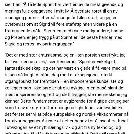
sier han. "Å få lede Sprint har vært en av de mest givende og
meningsfulle oppgavene i mitt liv. Å overlate roret til en ny
managing partner etter så mange år føles stort, og jeg er
overbevist om at Sigrid vil føre stafettpinnen videre på en
fremragende måte. Sammen med mine medgründere, Lasse
og Preben, er jeg trygg på at Sprint er i de beste hender med
Sigrid og resten av partnergruppen."
“Det er med stor entusiasme, og en liten porsjon ærefrykt, jeg
tar over denne rollen," sier Rennemo. "Sprint er virkelig et
fantastisk selskap, og det har vært en glede å få være med på
reisen så langt. Vi står i dag med et eksepsjonelt sterkt
utgangspunkt for fremtiden – en imponerende kundeliste og
kollegaer som ikke bare er utrolig dyktige, men også blant de
mest inspirerende og rett og slett hyggeligste menneskene jeg
kjenner. Dette fundamentet er avgjørende for å gripe det jeg ser
som to av de største forretningsmulighetene i vår levetid. For
det første ser vi at både europeiske og norske virksomheter nå
for alvor begynner å innse at det er behov for å investere tungt
i utviklingen av et nytt næringsliv - og alt fra ny teknologi og