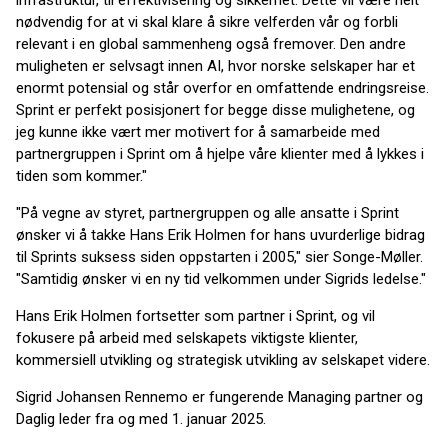
infrastruktur, til effektivisering og sikkerhet. Dette vil være helt
nødvendig for at vi skal klare å sikre velferden vår og forbli
relevant i en global sammenheng også fremover. Den andre
muligheten er selvsagt innen AI, hvor norske selskaper har et
enormt potensial og står overfor en omfattende endringsreise.
Sprint er perfekt posisjonert for begge disse mulighetene, og
jeg kunne ikke vært mer motivert for å samarbeide med
partnergruppen i Sprint om å hjelpe våre klienter med å lykkes i
tiden som kommer."
"På vegne av styret, partnergruppen og alle ansatte i Sprint
ønsker vi å takke Hans Erik Holmen for hans uvurderlige bidrag
til Sprints suksess siden oppstarten i 2005," sier Songe-Møller.
"Samtidig ønsker vi en ny tid velkommen under Sigrids ledelse."
Hans Erik Holmen fortsetter som partner i Sprint, og vil
fokusere på arbeid med selskapets viktigste klienter,
kommersiell utvikling og strategisk utvikling av selskapet videre.
Sigrid Johansen Rennemo er fungerende Managing partner og
Daglig leder fra og med 1. januar 2025.