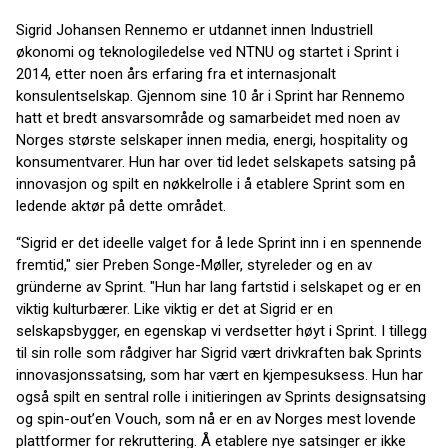
Sigrid Johansen Rennemo er utdannet innen Industriell
økonomi og teknologiledelse ved NTNU og startet i Sprint i
2014, etter noen års erfaring fra et internasjonalt
konsulentselskap. Gjennom sine 10 år i Sprint har Rennemo
hatt et bredt ansvarsområde og samarbeidet med noen av
Norges største selskaper innen media, energi, hospitality og
konsumentvarer. Hun har over tid ledet selskapets satsing på
innovasjon og spilt en nøkkelrolle i å etablere Sprint som en
ledende aktør på dette området.
“Sigrid er det ideelle valget for å lede Sprint inn i en spennende
fremtid," sier Preben Songe-Møller, styreleder og en av
gründerne av Sprint. "Hun har lang fartstid i selskapet og er en
viktig kulturbærer. Like viktig er det at Sigrid er en
selskapsbygger, en egenskap vi verdsetter høyt i Sprint. I tillegg
til sin rolle som rådgiver har Sigrid vært drivkraften bak Sprints
innovasjonssatsing, som har vært en kjempesuksess. Hun har
også spilt en sentral rolle i initieringen av Sprints designsatsing
og spin-out’en Vouch, som nå er en av Norges mest lovende
plattformer for rekruttering. Å etablere nye satsinger er ikke