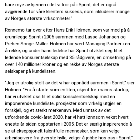
bare mye av kjernen i det vi tror på i Sprint, det er også
avgjørende for våre klienters suksess, som inkluderer mange
av Norges største virksomheter."
Rennemo tar over etter Hans Erik Holmen, som var med på å
grunnlegge Sprint i 2005 sammen med Lasse Johansen og
Preben Songe-Møller. Holmen har vært Managing Partner i en
årrekke, og under hans ledelse har Sprint utviklet seg til et
ledende konsulentselskap med 85 rådgivere, en omsetning på
over 140 millioner kroner og en rekke av Norges største
selskaper på kundelisten.
"Jeg er utrolig stolt av det vi har oppnådd sammen i Sprint," sier
Holmen. "Fra å starte som en liten, ukjent tre-manns startup,
har vi utviklet oss til et solid konsulentselskap med en
imponerende kundeliste, prosjekter som virkelig utgjør en
forskjell, og et sterkt merkenavn. Med unntak av det
utfordrende covid-året 2020, har vi hatt lønnsom vekst hvert
eneste år siden oppstarten i 2005. Det er særlig inspirerende å
se at eksepsjonelt talentfulle mennesker, som kan velge
arbeidsgivere fra øverste hylle, velger å jobbe hos oss i Sprint,"