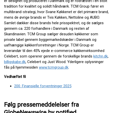
er designet og produceret i Danmark og er rodfæstet i en stolt
tradition for kvalitet og solidt håndværk. TCM Group fører en
multibrand-strategi, hvor Svane Køkkenet er det primære brand,
mens de øvrige brands er Tvis Køkken, Nettoline og AUBO.
Samlet dækker disse brands hele prisspektret, og de sælges
gennem ca. 220 forhandlere i Danmark og resten af
Skandinavien. TCM Group sælger desuden køkkener som
private label gennem byggemarkedskæder i Danmark og
uafhængige køkkenforretninger i Norge. TCM Group er
leverandør til den 45% ejede e-commerce køkkenvirksomhed
Celebert, som opererer gennem de forskellige brands
kitchn.dk
,
billigskabe.dk
, Celebert og Just Wood. Yderligere oplysninger
fås på hjemmesiden
www.tcmgroup.dk
.
Vedhæftet fil
200. Finansielle forventninger 2025
Følg pressemeddelelser fra
GlobeNewswire by notified