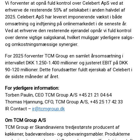
Vi forventer at opnå fuld kontrol over Celebert ApS ved at
erhverve de resterende 55% af selskabet i anden halvdel af
2025. Celebert ApS har leveret imponerende vækst i både
omsætning og indtjening på onlinemarkedet i de seneste år.
Ved at erhverve den resterende ejerandel opnår vi fuld kontrol
over denne vigtige salgskanal, hvilket muliggør yderligere salgs-
og omkostningsmæssige synergier.
For 2025 forventer TCM Group en samlet årsomsætning i
intervallet DKK 1.250-1.400 millioner og justeret EBIT på DKK
90-120 millioner. Dette forudsætter fuldt ejerskab af Celebert i
de sidste måneder af året.
For yderligere information:
Torben Paulin, CEO TCM Group A/S +45 21 21 04 64
Thomas Hjannung, CFO, TCM Group A/S, +45 25 17 42 33
IR Contact –
ir@tcmgroup.dk
Om TCM Group A/S
TCM Group er Skandinaviens tredjestørste producent af
køkkener, badeværelses- og opbevaringsmøbler. Produkterne