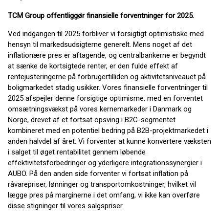
TCM Group offentliggør finansielle forventninger for 2025.
Ved indgangen til 2025 forbliver vi forsigtigt optimistiske med
hensyn til markedsudsigterne generelt. Mens noget af det
inflationære pres er aftagende, og centralbankerne er begyndt
at sænke de kortsigtede renter, er den fulde effekt af
rentejusteringerne på forbrugertilliden og aktivitetsniveauet på
boligmarkedet stadig usikker. Vores finansielle forventninger til
2025 afspejler denne forsigtige optimisme, med en forventet
omsætningsvækst på vores kernemarkeder i Danmark og
Norge, drevet af et fortsat opsving i B2C-segmentet
kombineret med en potentiel bedring på B2B-projektmarkedet i
anden halvdel af året. Vi forventer at kunne konvertere væksten
i salget til øget rentabilitet gennem løbende
effektivitetsforbedringer og yderligere integrationssynergier i
AUBO. På den anden side forventer vi fortsat inflation på
råvarepriser, lønninger og transportomkostninger, hvilket vil
lægge pres på marginerne i det omfang, vi ikke kan overføre
disse stigninger til vores salgspriser.