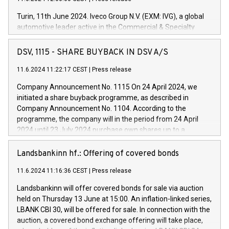
Turin, 11th June 2024. Iveco Group N.V. (EXM: IVG), a global
automotive leader active in the Commercial & Specialty
Vehicles, Powertrain and related Financial Services arenas,
has successfully signed a term loan facility of 150 million
DSV, 1115 - SHARE BUYBACK IN DSV A/S
euros with Cassa Depositi e Prestiti (CDP), for the creation of
new projects in Italy dedicated to research, development and
11.6.2024 11:22:17 CEST
|
Press release
innovation. In detail, through the resources made available
Company Announcement No. 1115 On 24 April 2024, we
by CDP, Iveco Group will develop innovative technologies and
initiated a share buyback programme, as described in
architectures in the field of electric propulsion and further
Company Announcement No. 1104. According to the
develop solutions for autonomous driving, digitalisation and
programme, the company will in the period from 24 April
vehicle connectivity aimed at increasing efficiency, safety,
2024 until 23 July 2024 purchase own shares up to a
driving comfort and productivity. The financed investments,
maximum value of DKK 1,000 million, and no more than
which will have a 5-year amortising profile, will be made by
1,700,000 shares, corresponding to 0.79% of the share
Landsbankinn hf.: Offering of covered bonds
Iveco Group in Italy by the end of 2025. Iveco Group N.V.
capital at commencement of the programme. The
(EXM: IVG) is the home of unique people and brands that
11.6.2024 11:16:36 CEST
|
Press release
programme has been implemented in accordance with
power your business and mission to advance a more
Regulation No. 596/2014 of the European Parliament and
sustainable society. The eight brands are each a
Landsbankinn will offer covered bonds for sale via auction
Council of 16 April 2014 (“MAR”) (save for the rules on share
held on Thursday 13 June at 15:00. An inflation-linked series,
buyback programmes set out in MAR article 5) and the
LBANK CBI 30, will be offered for sale. In connection with the
Commission Delegated Regulation (EU) 2016/1052, also
auction, a covered bond exchange offering will take place,
referred to as the Safe Harbour rules. Trading dayNumber of