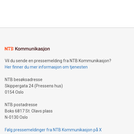
customers more effectively. Simplicity with AI-powered
Bitcoin mining, energy markets, and sustainability on July 3,
querying: Marketers can use artificial intelligence to query
2024 at 2 p.m. ET. Follow us on X at MetasphereLabs for
their data using natural language search, reducing the
updates and to join the event. What We'll Discuss Bitcoin
reliance on data scientists. Us
Mining Basics: Understand the fundamentals of Bitcoin
mining.Energy Market Dynamics: Explore how Bitcoin mining
interacts with energy markets.Sustainable Innovations:
Learn about our efforts to promote sustainability in Bitcoin
mining.Sound Money: Discover how tamper-proof currency
can enhance stability.Efficient Payment Rails: See how fast,
neutral payment systems support humanitarian
Vil du sende en pressemelding fra NTB Kommunikasjon?
projects.Carbon Footprint: Compare Bitcoin's environmental
Her finner du mer informasjon om tjenesten
impact with traditional banking. "We're excited to host this
event and dive into the critical topics of Bitcoin
NTB besøksadresse
Skippergata 24 (Pressens hus)
0154 Oslo
NTB postadresse
Boks 6817 St. Olavs plass
N-0130 Oslo
Følg pressemeldinger fra NTB Kommunikasjon på X