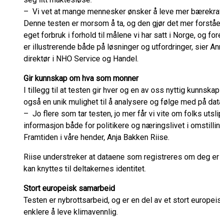
– Vi vet at mange mennesker ønsker å leve mer bærekraf
Denne testen er morsom å ta, og den gjør det mer forståel
eget forbruk i forhold til målene vi har satt i Norge, og fo
er illustrerende både på løsninger og utfordringer, sier 
direktør i NHO Service og Handel.
Gir kunnskap om hva som monner
I tillegg til at testen gir hver og en av oss nyttig kunnska
også en unik mulighet til å analysere og følge med på dat
– Jo flere som tar testen, jo mer får vi vite om folks utsl
informasjon både for politikere og næringslivet i omstillin
Framtiden i våre hender, Anja Bakken Riise.
Riise understreker at dataene som registreres om deg er
kan knyttes til deltakernes identitet.
Stort europeisk samarbeid
Testen er nybrottsarbeid, og er en del av et stort europe
enklere å leve klimavennlig.