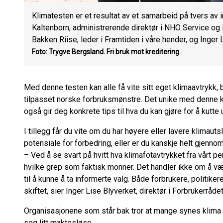
Klimatesten er et resultat av et samarbeid på tvers av 
Kaltenborn, administrerende direktør i NHO Service og H
Bakken Riise, leder i Framtiden i våre hender, og Inger L
Foto: Trygve Bergsland.
Fri bruk mot kreditering.
Med denne testen kan alle få vite sitt eget klimaavtrykk,
tilpasset norske forbruksmønstre. Det unike med denne kon
også gir deg konkrete tips til hva du kan gjøre for å kutte ut
I tillegg får du vite om du har høyere eller lavere klimautsl
potensiale for forbedring, eller er du kanskje helt gjenno
– Ved å se svart på hvitt hva klimafotavtrykket fra vårt per
hvilke grep som faktisk monner. Det handler ikke om å vær
til å kunne å ta informerte valg. Både forbrukere, politike
skiftet, sier Inger Lise Blyverket, direktør i Forbrukerråde
Organisasjonene som står bak tror at mange synes klima o
seg litt maktesløse.