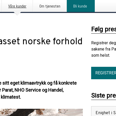
Våre kunder
Om tjenesten
Bli kunde
Følg pre
asset norske forhold
Registrer deg
sakene fra Pa
som helst.
REGISTRE
 sitt eget klimaavtrykk og få konkrete
er Parat, NHO Service og Handel,
Siste pr
 klimatest.
Enighet i 