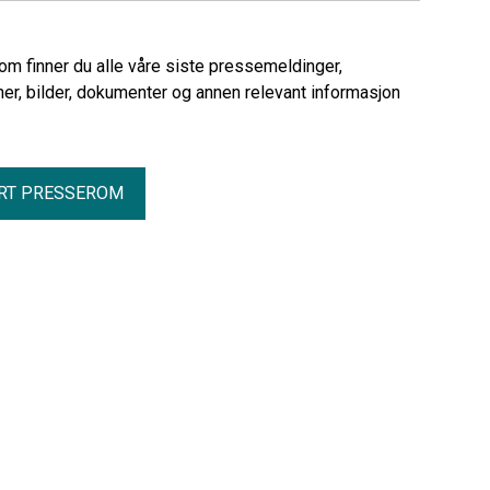
midnatt fredag, vil Parats medlemmer
være i streik fra lørdag morgen.
rom finner du alle våre siste pressemeldinger,
er, bilder, dokumenter og annen relevant informasjon
RT PRESSEROM