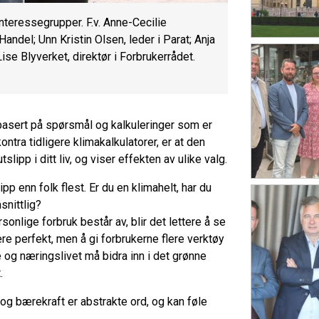
interessegrupper. F.v. Anne-Cecilie
andel; Unn Kristin Olsen, leder i Parat; Anja
ise Blyverket, direktør i Forbrukerrådet.
 basert på spørsmål og kalkuleringer som er
tra tidligere klimakalkulatorer, er at den
slipp i ditt liv, og viser effekten av ulike valg.
ipp enn folk flest. Er du en klimahelt, har du
msnittlig?
sonlige forbruk består av, blir det lettere å se
e perfekt, men å gi forbrukerne flere verktøy
re og næringslivet må bidra inn i det grønne
t.
g bærekraft er abstrakte ord, og kan føle