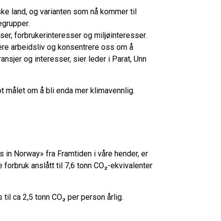
ke land, og varianten som nå kommer til
segrupper.
er, forbrukerinteresser og miljøinteresser.
nnere arbeidsliv og konsentrere oss om å
nsjer og interesser, sier leder i Parat, Unn
mot målet om å bli enda mer klimavennlig.
s in Norway» fra Framtiden i våre hender, er
forbruk anslått til 7,6 tonn CO₂-ekvivalenter
til ca 2,5 tonn CO₂ per person årlig.