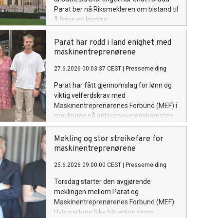
Parat ber nå Riksmekleren om bistand til
å finne en løsning.
Parat har rodd i land enighet med
maskinentreprenørene
27.6.2026 00:03:37 CEST
|
Pressemelding
Parat har fått gjennomslag for lønn og
viktig velferdskrav med
Maskinentreprenørenes Forbund (MEF) i
meklingen på anleggsoverenskomsten.
Den varslede streiken i anleggssektoren
er dermed avverget.
Mekling og stor streikefare for
maskinentreprenørene
25.6.2026 09:00:00 CEST
|
Pressemelding
Torsdag starter den avgjørende
meklingen mellom Parat og
Maskinentreprenørenes Forbund (MEF).
Hvis partene ikke blir enige innen