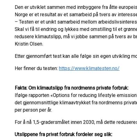
Den er utviklet sammen med innbyggere fra åtte europeis
Norge er et resultat av et samarbeid på tvers av interes
– Testen er et unikt samarbeid mellom arbeidslivsinteress
Skal vi få til endring og lykkes med omstilling til et grø
redusere klimautslipp, må vi jobbe sammen på tvers av bra
Kristin Olsen.
Etter gjennomført test kan alle følge sin egen utvikling 
Her finner du testen:
https://www.klimatesten.no/
Fakta: Om klimautslipp fra nordmenns private forbruk:
Ifølge rapporten «Options for reducing lifestyle emission
det gjennomsnittlige klimaavtrykket fra nordmenns private 
per person per år.
For å nå 1,5-gradersmålet innen 2030, må dette reduseres 
Utslippene fra privat forbruk fordeler seg slik: