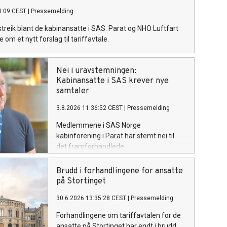
0:09 CEST
|
Pressemelding
 streik blant de kabinansatte i SAS. Parat og NHO Luftfart
ge om et nytt forslag til tariffavtale.
Nei i uravstemningen:
Kabinansatte i SAS krever nye
samtaler
3.8.2026 11:36:52 CEST
|
Pressemelding
Medlemmene i SAS Norge
kabinforening i Parat har stemt nei til
det framforhandlede
meklingsresultatet. Med nærmere 70
prosent nei-stemmer sendes partene nå
Brudd i forhandlingene for ansatte
tilbake til forhandlingsbordet. Parat ber
på Stortinget
om umiddelbare samtaler med SAS og
30.6.2026 13:35:28 CEST
|
Pressemelding
NHO Luftfart for å unngå streik.
Forhandlingene om tariffavtalen for de
ansatte på Stortinget har endt i brudd.