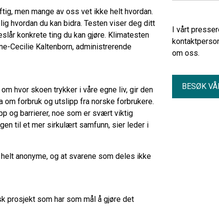
tig, men mange av oss vet ikke helt hvordan.
ig hvordan du kan bidra. Testen viser deg ditt
I vårt presse
reslår konkrete ting du kan gjøre. Klimatesten
kontaktperson
Anne-Cecilie Kaltenborn, administrerende
om oss.
BESØK VÅ
p om hvor skoen trykker i våre egne liv, gir den
a om forbruk og utslipp fra norske forbrukere.
ipp og barrierer, noe som er svært viktig
gen til et mer sirkulært samfunn, sier leder i
 helt anonyme, og at svarene som deles ikke
isk prosjekt som har som mål å gjøre det