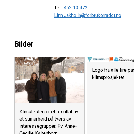
Tel:
452 13 472
Linn.Jakhelln@forbrukerradet.no
Bilder
Logo fra alle fire pa
klimaprosjektet
Klimatesten er et resultat av
et samarbeid på tvers av
interessegrupper. F.v. Anne-
Cecilie Kaltenborn,