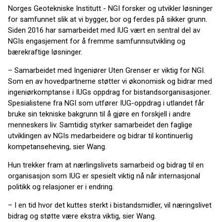
Norges Geotekniske Institutt - NGI forsker og utvikler løsninger
for samfunnet slik at vi bygger, bor og ferdes på sikker grunn.
Siden 2016 har samarbeidet med IUG vært en sentral del av
NGIs engasjement for å fremme samfunnsutvikling og
bærekraftige løsninger.
– Samarbeidet med Ingeniører Uten Grenser er viktig for NGI.
Som en av hovedpartnerne støtter vi økonomisk og bidrar med
ingeniørkomptanse i IUGs oppdrag for bistandsorganisasjoner.
Spesialistene fra NGI som utfører IUG-oppdrag i utlandet får
bruke sin tekniske bakgrunn til å gjøre en forskjell i andre
menneskers liv. Samtidig styrker samarbeidet den faglige
utviklingen av NGIs medarbeidere og bidrar til kontinuerlig
kompetanseheving, sier Wang.
Hun trekker fram at nærlingslivets samarbeid og bidrag til en
organisasjon som IUG er spesielt viktig nå når internasjonal
politikk og relasjoner er i endring.
– I en tid hvor det kuttes sterkt i bistandsmidler, vil næringslivet
bidrag og støtte være ekstra viktig, sier Wang.