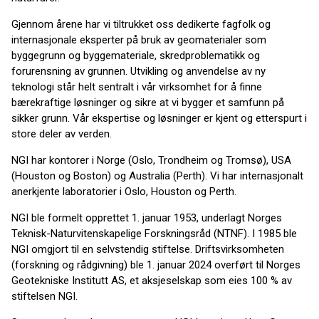
Gjennom årene har vi tiltrukket oss dedikerte fagfolk og
internasjonale eksperter på bruk av geomaterialer som
byggegrunn og byggemateriale, skredproblematikk og
forurensning av grunnen. Utvikling og anvendelse av ny
teknologi står helt sentralt i vår virksomhet for å finne
bærekraftige løsninger og sikre at vi bygger et samfunn på
sikker grunn. Vår ekspertise og løsninger er kjent og etterspurt i
store deler av verden.
NGI har kontorer i Norge (Oslo, Trondheim og Tromsø), USA
(Houston og Boston) og Australia (Perth). Vi har internasjonalt
anerkjente laboratorier i Oslo, Houston og Perth.
NGI ble formelt opprettet 1. januar 1953, underlagt Norges
Teknisk-Naturvitenskapelige Forskningsråd (NTNF). I 1985 ble
NGI omgjort til en selvstendig stiftelse. Driftsvirksomheten
(forskning og rådgivning) ble 1. januar 2024 overført til Norges
Geotekniske Institutt AS, et aksjeselskap som eies 100 % av
stiftelsen NGI.