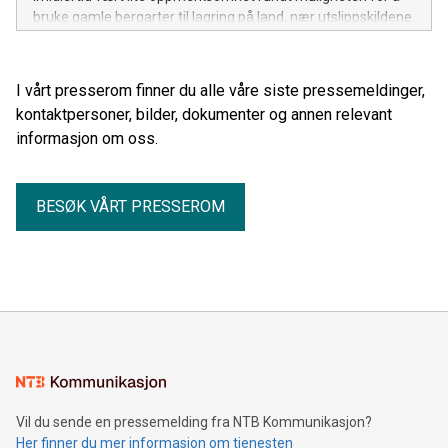
bruke gamle bergarter til lagring på land, nær utslippskildene.
Nå undersøker norske forsknings- og industripartnere denne
muligheten, ledet av NGI – Norges Geotekniske Institutt.
I vårt presserom finner du alle våre siste pressemeldinger,
kontaktpersoner, bilder, dokumenter og annen relevant
informasjon om oss.
BESØK VÅRT PRESSEROM
Vil du sende en pressemelding fra NTB Kommunikasjon?
Her finner du mer informasjon om tjenesten