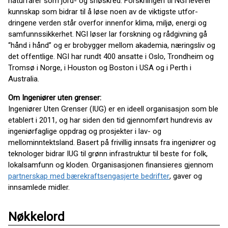
naturfarer som jord- og snøskred. Forskningen til NGI leverer
kunnskap som bidrar til å løse noen av de viktigste utfor-
dringene verden står overfor innenfor klima, miljø, energi og
samfunnssikkerhet. NGI løser lar forskning og rådgivning gå
“hånd i hånd” og er brobygger mellom akademia, næringsliv og
det offentlige. NGI har rundt 400 ansatte i Oslo, Trondheim og
Tromsø i Norge, i Houston og Boston i USA og i Perth i
Australia.
Om Ingeniører uten grenser:
Ingeniører Uten Grenser (IUG) er en ideell organisasjon som ble
etablert i 2011, og har siden den tid gjennomført hundrevis av
ingeniørfaglige oppdrag og prosjekter i lav- og
mellominntektsland. Basert på frivillig innsats fra ingeniører og
teknologer bidrar IUG til grønn infrastruktur til beste for folk,
lokalsamfunn og kloden. Organisasjonen finansieres gjennom
partnerskap med bærekraftsengasjerte bedrifter
, gaver og
innsamlede midler.
Nøkkelord