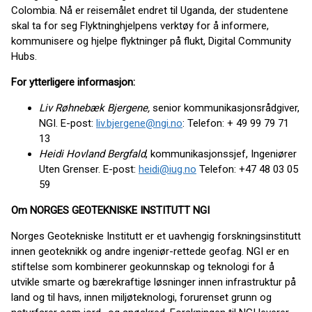
Colombia. Nå er reisemålet endret til Uganda, der studentene
skal ta for seg Flyktninghjelpens verktøy for å informere,
kommunisere og hjelpe flyktninger på flukt, Digital Community
Hubs.
For ytterligere informasjon:
Liv Røhnebæk Bjergene,
senior kommunikasjonsrådgiver,
NGI. E-post:
liv.bjergene@ngi.no
: Telefon: + 49 99 79 71
13
Heidi Hovland Bergfald
, kommunikasjonssjef, Ingeniører
Uten Grenser. E-post:
heidi@iug.no
Telefon: +47 48 03 05
59
Om NORGES GEOTEKNISKE INSTITUTT NGI
Norges Geotekniske Institutt er et uavhengig forskningsinstitutt
innen geoteknikk og andre ingeniør-rettede geofag. NGI er en
stiftelse som kombinerer geokunnskap og teknologi for å
utvikle smarte og bærekraftige løsninger innen infrastruktur på
land og til havs, innen miljøteknologi, forurenset grunn og