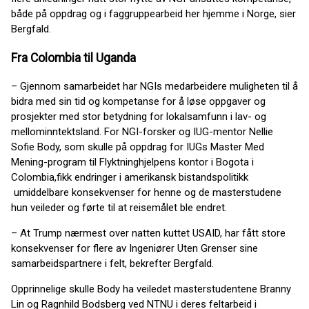
både på oppdrag og i faggruppearbeid her hjemme i Norge, sier
Bergfald.
Fra Colombia til Uganda
– Gjennom samarbeidet har NGIs medarbeidere muligheten til å
bidra med sin tid og kompetanse for å løse oppgaver og
prosjekter med stor betydning for lokalsamfunn i lav- og
mellominntektsland. For NGI-forsker og IUG-mentor Nellie
Sofie Body, som skulle på oppdrag for IUGs Master Med
Mening-program til Flyktninghjelpens kontor i Bogota i
Colombia,fikk endringer i amerikansk bistandspolitikk
umiddelbare konsekvenser for henne og de masterstudene
hun veileder og førte til at reisemålet ble endret.
– At Trump nærmest over natten kuttet USAID, har fått store
konsekvenser for flere av Ingeniører Uten Grenser sine
samarbeidspartnere i felt, bekrefter Bergfald.
Opprinnelige skulle Body ha veiledet masterstudentene Branny
Lin og Ragnhild Bodsberg ved NTNU i deres feltarbeid i