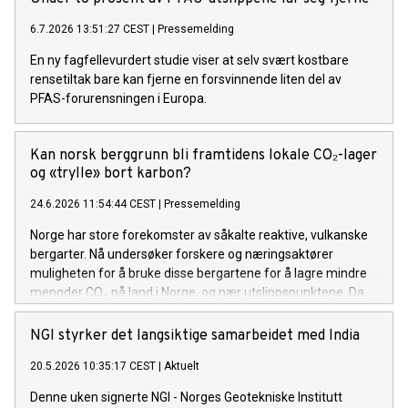
6.7.2026 13:51:27 CEST
|
Pressemelding
En ny fagfellevurdert studie viser at selv svært kostbare
rensetiltak bare kan fjerne en forsvinnende liten del av
PFAS-forurensningen i Europa.
Kan norsk berggrunn bli framtidens lokale CO₂-lager
og «trylle» bort karbon?
24.6.2026 11:54:44 CEST
|
Pressemelding
Norge har store forekomster av såkalte reaktive, vulkanske
bergarter. Nå undersøker forskere og næringsaktører
muligheten for å bruke disse bergartene for å lagre mindre
mengder CO₂ på land i Norge, og nær utslippspunktene. Da
skjer det noe ganske elegant i naturens kjemi: Berget
reagerer med karbonet, som blir til stein.
NGI styrker det langsiktige samarbeidet med India
20.5.2026 10:35:17 CEST
|
Aktuelt
Denne uken signerte NGI - Norges Geotekniske Institutt