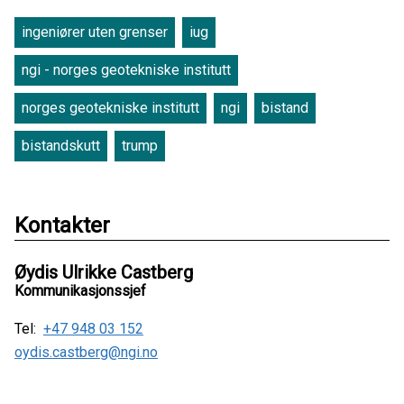
ingeniører uten grenser
iug
ngi - norges geotekniske institutt
norges geotekniske institutt
ngi
bistand
bistandskutt
trump
Kontakter
Øydis Ulrikke Castberg
Kommunikasjonssjef
Tel:
+47 948 03 152
oydis.castberg@ngi.no