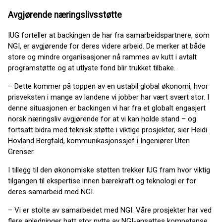
Avgjørende næringslivsstøtte
IUG forteller at backingen de har fra samarbeidspartnere, som
NGI, er avgjørende for deres videre arbeid. De merker at både
store og mindre organisasjoner nå rammes av kutt i avtalt
programstøtte og at utlyste fond blir trukket tilbake.
– Dette kommer på toppen av en ustabil global økonomi, hvor
prisveksten i mange av landene vi jobber har vært svært stor. I
denne situasjonen er backingen vi har fra et globalt engasjert
norsk næringsliv avgjørende for at vi kan holde stand – og
fortsatt bidra med teknisk støtte i viktige prosjekter, sier Heidi
Hovland Bergfald, kommunikasjonssjef i Ingeniører Uten
Grenser.
I tillegg til den økonomiske støtten trekker IUG fram hvor viktig
tilgangen til ekspertise innen bærekraft og teknologi er for
deres samarbeid med NGI.
– Vi er stolte av samarbeidet med NGI. Våre prosjekter har ved
flere anledninger hatt stor nytte av NGI-ansattes kompetanse,