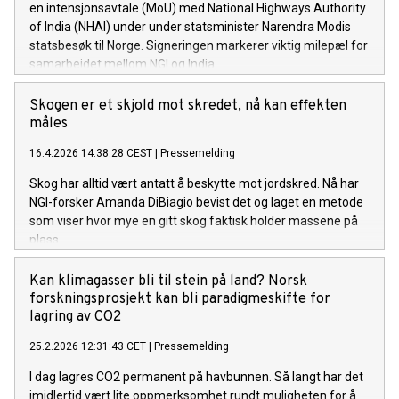
en intensjonsavtale (MoU) med National Highways Authority
of India (NHAI) under under statsminister Narendra Modis
statsbesøk til Norge. Signeringen markerer viktig milepæl for
samarbeidet mellom NGI og India.
Skogen er et skjold mot skredet, nå kan effekten
måles
16.4.2026 14:38:28 CEST
|
Pressemelding
Skog har alltid vært antatt å beskytte mot jordskred. Nå har
NGI-forsker Amanda DiBiagio bevist det og laget en metode
som viser hvor mye en gitt skog faktisk holder massene på
plass.
Kan klimagasser bli til stein på land? Norsk
forskningsprosjekt kan bli paradigmeskifte for
lagring av CO2
25.2.2026 12:31:43 CET
|
Pressemelding
I dag lagres CO2 permanent på havbunnen. Så langt har det
imidlertid vært lite oppmerksomhet rundt muligheten for å