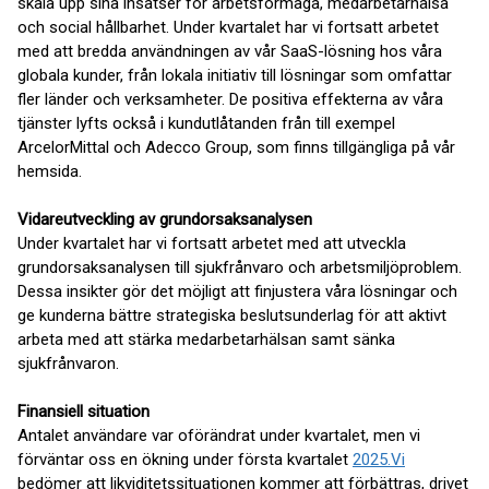
skala upp sina insatser för arbetsförmåga, medarbetarhälsa
och social hållbarhet. Under kvartalet har vi fortsatt arbetet
med att bredda användningen av vår SaaS-lösning hos våra
globala kunder, från lokala initiativ till lösningar som omfattar
fler länder och verksamheter. De positiva effekterna av våra
tjänster lyfts också i kundutlåtanden från till exempel
ArcelorMittal och Adecco Group, som finns tillgängliga på vår
hemsida.
Vidareutveckling av grundorsaksanalysen
Under kvartalet har vi fortsatt arbetet med att utveckla
grundorsaksanalysen till sjukfrånvaro och arbetsmiljöproblem.
Dessa insikter gör det möjligt att finjustera våra lösningar och
ge kunderna bättre strategiska beslutsunderlag för att aktivt
arbeta med att stärka medarbetarhälsan samt sänka
sjukfrånvaron.
Finansiell situation
Antalet användare var oförändrat under kvartalet, men vi
förväntar oss en ökning under första kvartalet
2025.Vi
bedömer att likviditetssituationen kommer att förbättras, drivet