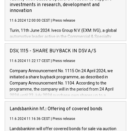
investments in research, development and
innovation
11.6.2024 12:00:00 CEST
|
Press release
Turin, 11th June 2024. Iveco Group N.V. (EXM: IVG), a global
automotive leader active in the Commercial & Specialty
Vehicles, Powertrain and related Financial Services arenas,
has successfully signed a term loan facility of 150 million
DSV, 1115 - SHARE BUYBACK IN DSV A/S
euros with Cassa Depositi e Prestiti (CDP), for the creation of
new projects in Italy dedicated to research, development and
11.6.2024 11:22:17 CEST
|
Press release
innovation. In detail, through the resources made available
Company Announcement No. 1115 On 24 April 2024, we
by CDP, Iveco Group will develop innovative technologies and
initiated a share buyback programme, as described in
architectures in the field of electric propulsion and further
Company Announcement No. 1104. According to the
develop solutions for autonomous driving, digitalisation and
programme, the company will in the period from 24 April
vehicle connectivity aimed at increasing efficiency, safety,
2024 until 23 July 2024 purchase own shares up to a
driving comfort and productivity. The financed investments,
maximum value of DKK 1,000 million, and no more than
which will have a 5-year amortising profile, will be made by
1,700,000 shares, corresponding to 0.79% of the share
Landsbankinn hf.: Offering of covered bonds
Iveco Group in Italy by the end of 2025. Iveco Group N.V.
capital at commencement of the programme. The
(EXM: IVG) is the home of unique people and brands that
11.6.2024 11:16:36 CEST
|
Press release
programme has been implemented in accordance with
power your business and mission to advance a more
Regulation No. 596/2014 of the European Parliament and
sustainable society. The eight brands are each a
Landsbankinn will offer covered bonds for sale via auction