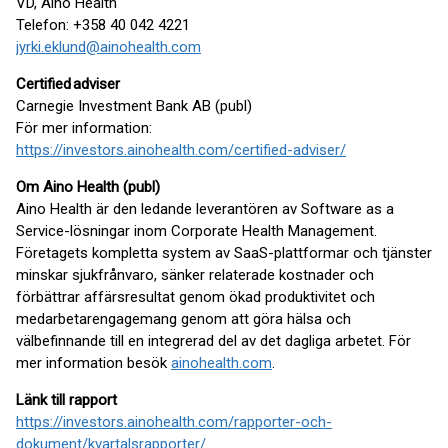
VD, Aino Health
Telefon: +358 40 042 4221
jyrki.eklund@ainohealth.com
Certified adviser
Carnegie Investment Bank AB (publ)
För mer information:
https://investors.ainohealth.com/certified-adviser/
Om Aino Health (publ)
Aino Health är den ledande leverantören av Software as a
Service-lösningar inom Corporate Health Management.
Företagets kompletta system av SaaS-plattformar och tjänster
minskar sjukfrånvaro, sänker relaterade kostnader och
förbättrar affärsresultat genom ökad produktivitet och
medarbetarengagemang genom att göra hälsa och
välbefinnande till en integrerad del av det dagliga arbetet. För
mer information besök
ainohealth.com
.
Länk till rapport
https://investors.ainohealth.com/rapporter-och-
dokument/kvartalsrapporter/