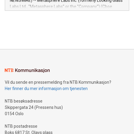
NEWSWIRE) -- Metasphere Labs Inc. (formerly Looking Glass
insights into customer behaviors: With the Relay42 Insights
Labs Ltd., "Metasphere Labs" or the "Company") (Cboe
module, marketers can ask unlimited questions about their
Canada: LABZ) (OTC: LABZF) (FRA: H1N) is thrilled to
data and gain a deeper understanding of how to serve their
announce an engaging Twitter Spaces event on Green
customers more effectively. Simplicity with AI-powered
Bitcoin mining, energy markets, and sustainability on July 3,
querying: Marketers can use artificial intelligence to query
2024 at 2 p.m. ET. Follow us on X at MetasphereLabs for
their data using natural language search, reducing the
updates and to join the event. What We'll Discuss Bitcoin
reliance on data scientists. Us
Mining Basics: Understand the fundamentals of Bitcoin
mining.Energy Market Dynamics: Explore how Bitcoin mining
interacts with energy markets.Sustainable Innovations:
Learn about our efforts to promote sustainability in Bitcoin
mining.Sound Money: Discover how tamper-proof currency
can enhance stability.Efficient Payment Rails: See how fast,
neutral payment systems support humanitarian
Vil du sende en pressemelding fra NTB Kommunikasjon?
projects.Carbon Footprint: Compare Bitcoin's environmental
Her finner du mer informasjon om tjenesten
impact with traditional banking. "We're excited to host this
event and dive into the critical topics of Bitcoin
NTB besøksadresse
Skippergata 24 (Pressens hus)
0154 Oslo
NTB postadresse
Boks 6817 St. Olavs plass