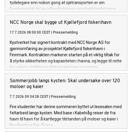
tydelegare enn nokon gong at sjøtransporten er ein
fundamental del av infrastrukturen som held landet oppe.
Det gjeld i fredstid, i kriser og om det verste skulle skje.
NCC Norge skal bygge ut Kjøllefjord fiskerihavn
17.7.2026 08:00:00 CEST
|
Pressemelding
Kystverket har signert kontrakt med NCC Norge AS for
gjennomføring av prosjektet Kjøllefjord fiskerihavn i
Finnmark. Kontrakten markerer starten på et viktig tiltak for
å styrke sikkerheten og kapasiteten i havna, og legge til rette
for videre utvikling av fiskerinæringen og annen
næringsaktivitet i området.
Sommerjobb langs kysten: Skal undersøke over 120
moloer og kaier
7.7.2026 09:34:28 CEST
|
Pressemelding
Fire studenter har denne sommeren byttet ut lesesalen med
feltarbeid langs kysten. Med base i Kabelvåg reiser de fra
havn til havn for å kartlegge tilstanden på moloer og kaier i
Nordland og Sør-Troms.