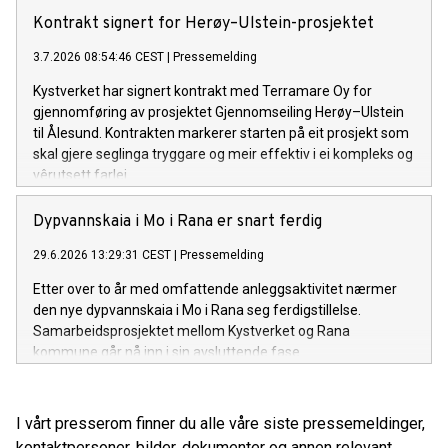
Kontrakt signert for Herøy–Ulstein-prosjektet
3.7.2026 08:54:46 CEST
|
Pressemelding
Kystverket har signert kontrakt med Terramare Oy for
gjennomføring av prosjektet Gjennomseiling Herøy–Ulstein
til Ålesund. Kontrakten markerer starten på eit prosjekt som
skal gjere seglinga tryggare og meir effektiv i ei kompleks og
vêrutsett farlei.
Dypvannskaia i Mo i Rana er snart ferdig
29.6.2026 13:29:31 CEST
|
Pressemelding
Etter over to år med omfattende anleggsaktivitet nærmer
den nye dypvannskaia i Mo i Rana seg ferdigstillelse.
Samarbeidsprosjektet mellom Kystverket og Rana
kommune går nå inn i sin avsluttende fase.
I vårt presserom finner du alle våre siste pressemeldinger,
kontaktpersoner, bilder, dokumenter og annen relevant