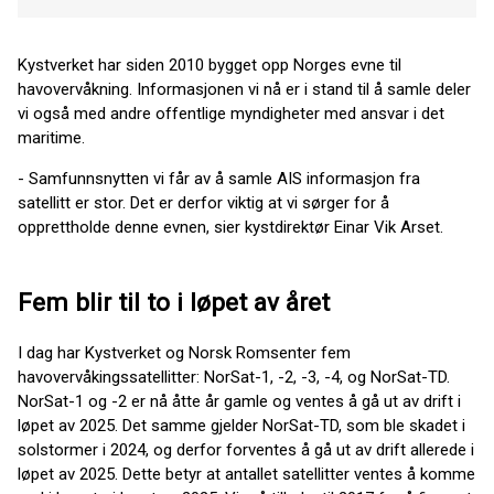
Kystverket har siden 2010 bygget opp Norges evne til
havovervåkning. Informasjonen vi nå er i stand til å samle deler
vi også med andre offentlige myndigheter med ansvar i det
maritime.
- Samfunnsnytten vi får av å samle AIS informasjon fra
satellitt er stor. Det er derfor viktig at vi sørger for å
opprettholde denne evnen, sier kystdirektør Einar Vik Arset.
Fem blir til to i løpet av året
I dag har Kystverket og Norsk Romsenter fem
havovervåkingssatellitter: NorSat-1, -2, -3, -4, og NorSat-TD.
NorSat-1 og -2 er nå åtte år gamle og ventes å gå ut av drift i
løpet av 2025. Det samme gjelder NorSat-TD, som ble skadet i
solstormer i 2024, og derfor forventes å gå ut av drift allerede i
løpet av 2025. Dette betyr at antallet satellitter ventes å komme