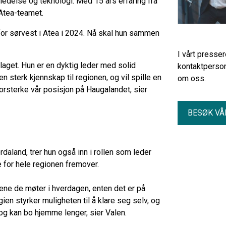
ledelse og teknologi. Med 15 års erfaring fra
l Atea-teamet.
for sørvest i Atea i 2024. Nå skal hun sammen
I vårt presse
laget. Hun er en dyktig leder med solid
kontaktperson
en sterk kjennskap til regionen, og vil spille en
om oss.
 forsterke vår posisjon på Haugalandet, sier
BESØK VÅ
daland, trer hun også inn i rollen som leder
de for hele regionen fremover.
ene de møter i hverdagen, enten det er på
ien styrker muligheten til å klare seg selv, og
n, og kan bo hjemme lenger, sier Valen.