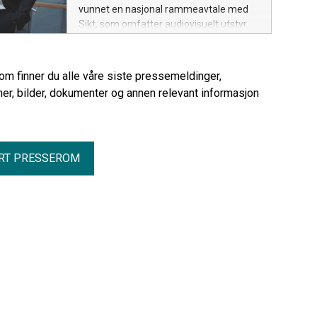
vunnet en nasjonal rammeavtale med
Sikt, som omfatter audiovisuelt utstyr
(AV) og tilhørende tjenester til
universitets- og høyskolesektoren.
Avtalen har en estimert verdi på 150 til
rom finner du alle våre siste pressemeldinger,
250 millioner kroner årlig.
er, bilder, dokumenter og annen relevant informasjon
RT PRESSEROM