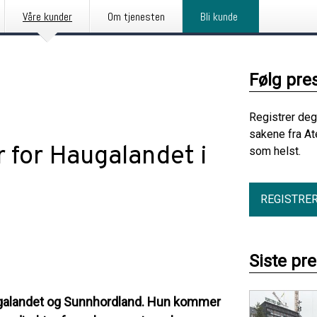
Våre kunder
Om tjenesten
Bli kunde
Følg pre
Registrer deg
sakene fra At
r for Haugalandet i
som helst.
REGISTRE
Siste pr
augalandet og Sunnhordland. Hun kommer