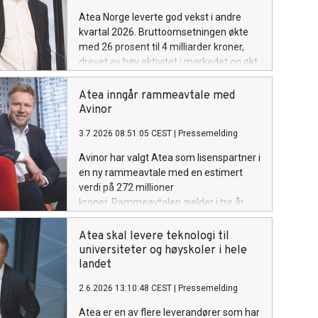
Atea Norge leverte god vekst i andre
kvartal 2026. Bruttoomsetningen økte
med 26 prosent til 4 milliarder kroner,
drevet av høy aktivitet i markedet og økt
etterspørsel etter både IT-infrastruktur,
driftstjenester og konsulenttjenester.
Atea inngår rammeavtale med
Avinor
3.7.2026 08:51:05 CEST
|
Pressemelding
Avinor har valgt Atea som lisenspartner i
en ny rammeavtale med en estimert
verdi på 272 millioner
kroner. Rammeavtalen gjelder i tre år,
med mulighet for forlengelse til totalt
fem år. Avtalen omfatter Microsoft-
Atea skal levere teknologi til
lisenser og tilhørende
universiteter og høyskoler i hele
rådgivningstjenester, og er et viktig steg i
landet
utviklingen av Avinors digitale plattform.
2.6.2026 13:10:48 CEST
|
Pressemelding
Atea er en av flere leverandører som har