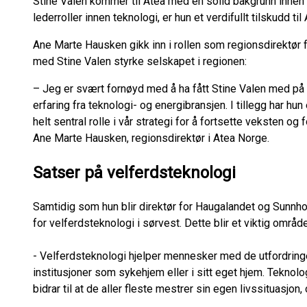
Stine Valen kommer til Atea med en solid bakgrunn innen 
lederroller innen teknologi, er hun et verdifullt tilskudd ti
Ane Marte Hausken gikk inn i rollen som regionsdirektør 
med Stine Valen styrke selskapet i regionen:
– Jeg er svært fornøyd med å ha fått Stine Valen med på 
erfaring fra teknologi- og energibransjen. I tillegg har hun 
helt sentral rolle i vår strategi for å fortsette veksten og
Ane Marte Hausken, regionsdirektør i Atea Norge.
Satser på velferdsteknologi
Samtidig som hun blir direktør for Haugalandet og Sunnhor
for velferdsteknologi i sørvest. Dette blir et viktig områ
- Velferdsteknologi hjelper mennesker med de utfordring
institusjoner som sykehjem eller i sitt eget hjem. Teknolog
bidrar til at de aller fleste mestrer sin egen livssituasjo