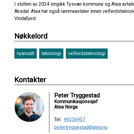
I slutten av 2024 inngikk Tysvær kommune og Atea avtale 
Aksdal. Atea har også rammeavtaler innen velferdstekn
Vindafjord.
Nøkkelord
nyansatt
teknologi
velferdsteknologi
Kontakter
Peter Tryggestad
Kommunikasjonssjef
Atea Norge
Tel:
99236957
peter.tryggestad@atea.no