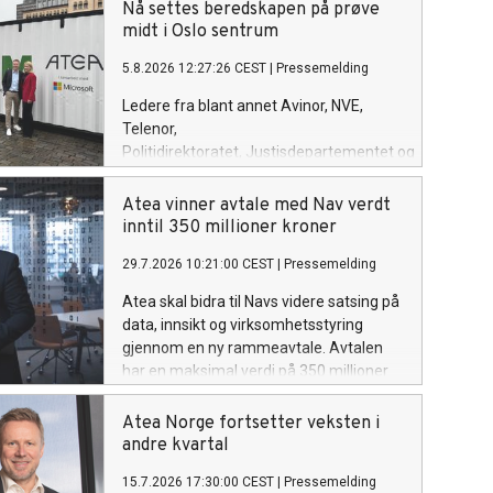
Nå settes beredskapen på prøve
midt i Oslo sentrum
5.8.2026 12:27:26 CEST
|
Pressemelding
Ledere fra blant annet Avinor, NVE,
Telenor,
Politidirektoratet, Justisdepartementet og
Microsoft skal sammen med
politikere teste egen beredskap
Atea vinner avtale med Nav verdt
når Atea inviterer til en realistisk
inntil 350 millioner kroner
cyberøvelse på Youngstorget i Oslo.
29.7.2026 10:21:00 CEST
|
Pressemelding
Bakgrunnen er nye tall som viser at
mange norske virksomheter har planer
Atea skal bidra til Navs videre satsing på
for å håndtere cyberangrep, men få
data, innsikt og virksomhetsstyring
trener på dem.
gjennom en ny rammeavtale. Avtalen
har en maksimal verdi på 350 millioner
kroner inkludert merverdiavgift over
inntil fire år.
Atea Norge fortsetter veksten i
andre kvartal
15.7.2026 17:30:00 CEST
|
Pressemelding