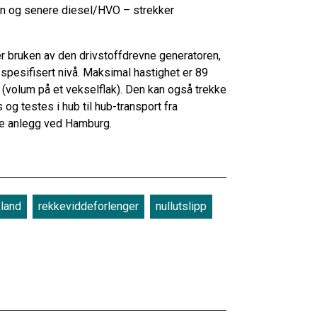
en og senere diesel/HVO – strekker
 bruken av den drivstoffdrevne generatoren,
spesifisert nivå. Maksimal hastighet er 89
r (volum på et vekselflak). Den kan også trekke
 og testes i hub til hub-transport fra
nde anlegg ved Hamburg.
kland
rekkeviddeforlenger
nullutslipp