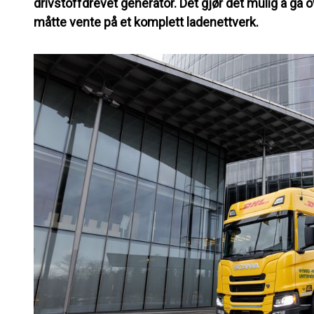
drivstoffdrevet generator. Det gjør det mulig å gå ov
måtte vente på et komplett ladenettverk.