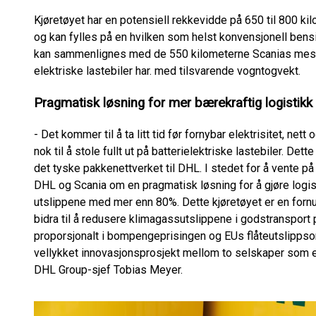
Kjøretøyet har en potensiell rekkevidde på 650 til 800 ki
og kan fylles på en hvilken som helst konvensjonell be
kan sammenlignes med de 550 kilometerne Scanias mes
elektriske lastebiler har. med tilsvarende vogntogvekt.
Pragmatisk løsning for mer bærekraftig logistikk
- Det kommer til å ta litt tid før fornybar elektrisitet, nett
nok til å stole fullt ut på batterielektriske lastebiler. De
det tyske pakkenettverket til DHL. I stedet for å vente 
DHL og Scania om en pragmatisk løsning for å gjøre logi
utslippene med mer enn 80%. Dette kjøretøyet er en fornu
bidra til å redusere klimagassutslippene i godstransport p
proporsjonalt i bompengeprisingen og EUs flåteutslippso
vellykket innovasjonsprosjekt mellom to selskaper som er 
DHL Group-sjef Tobias Meyer.