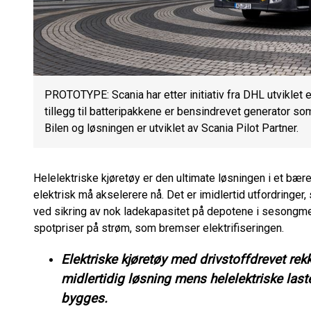
PROTOTYPE: Scania har etter initiativ fra DHL utviklet e
tillegg til batteripakkene er bensindrevet generator s
Bilen og løsningen er utviklet av Scania Pilot Partner.
Helelektriske kjøretøy er den ultimate løsningen i et bær
elektrisk må akselerere nå. Det er imidlertid utfordringe
ved sikring av nok ladekapasitet på depotene i sesongme
spotpriser på strøm, som bremser elektrifiseringen.
Elektriske kjøretøy med drivstoffdrevet re
midlertidig løsning mens helelektriske laste
bygges.