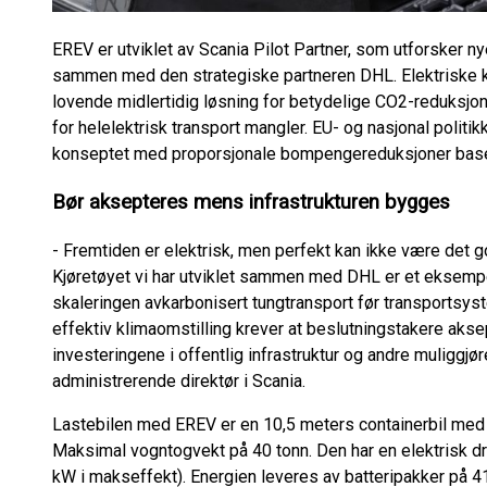
EREV er utviklet av Scania Pilot Partner, som utforsker nye 
sammen med den strategiske partneren DHL. Elektriske kj
lovende midlertidig løsning for betydelige CO2-reduksjone
for helelektrisk transport mangler. EU- og nasjonal politik
konseptet med proporsjonale bompengereduksjoner baser
Bør aksepteres mens infrastrukturen bygges
- Fremtiden er elektrisk, men perfekt kan ikke være det go
Kjøretøyet vi har utviklet sammen med DHL er et eksempe
skaleringen avkarbonisert tungtransport før transportsystem
effektiv klimaomstilling krever at beslutningstakere akse
investeringene i offentlig infrastruktur og andre muliggjør
administrerende direktør i Scania.
Lastebilen med EREV er en 10,5 meters containerbil med 
Maksimal vogntogvekt på 40 tonn. Den har en elektrisk dr
kW i makseffekt). Energien leveres av batteripakker på 