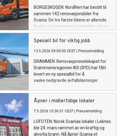
transportsystem.
BORGESKOGEN: NordRen har bestilt til
sammen 142 renovasjonsbiler fra
Scania. De tre første bilene er allerede
levert, og leveransene fortsetter utover
høsten frem til høsten neste år.
Spesiell bil for viktig jobb
13.5.2026 09:00:00 CEST
|
Pressemelding
DRAMMEN: Renovasjonsselskapet for
Drammensregionen IKS (RfD) har fått
levert en ny spesialbil for å
vaske nedgravde avfallsløsninger.
Åpner i midlertidige lokaler
7.5.2026 10:36:51 CEST
|
Pressemelding
LOFOTEN: Norsk Scanias lokaler i Leknes
ble 24. mars rammet av en kraftig og
alvorlig brann. Nå åpner Scania et