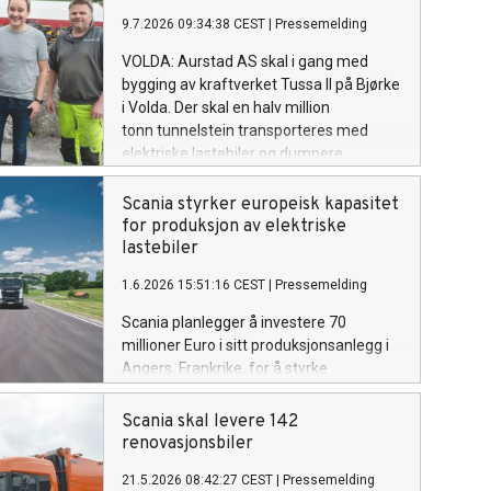
9.7.2026 09:34:38 CEST
|
Pressemelding
VOLDA: Aurstad AS skal i gang med
bygging av kraftverket Tussa II på Bjørke
i Volda. Der skal en halv million
tonn tunnelstein transporteres med
elektriske lastebiler og dumpere.
Scania styrker europeisk kapasitet
for produksjon av elektriske
lastebiler
1.6.2026 15:51:16 CEST
|
Pressemelding
Scania planlegger å investere 70
millioner Euro i sitt produksjonsanlegg i
Angers, Frankrike, for å styrke
selskapets kapasitet til å støtte
overgangen til elektrifisert transport i
Scania skal levere 142
Europa. Investeringen er en del av
renovasjonsbiler
Scanias forpliktelse til å drive
21.5.2026 08:42:27 CEST
|
Pressemelding
overgangen mot et bærekraftig