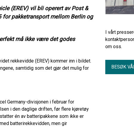
icle (EREV) vil bli operert av Post &
5 for pakketransport mellom Berlin og
I vårt presse
«Perfekt må ikke være det godes
kontaktperson
om oss.
videt rekkevidde (EREV) kommer inn i bildet.
BESØK VÅ
ringene, samtidig som det gjør det mulig for
rcel Germany-divisjonen i februar for
en i den daglige driften, før flere kjøretøy
statter én av batteripakkene som ikke er
rmed batterirekkevidden, men gir