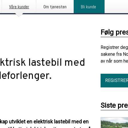
Våre kunder
Om tjenesten
Bli kunde
Følg pre
Registrer deg
sakene fra No
ktrisk lastebil med
av når som he
deforlenger.
REGISTRE
Siste pr
ap utviklet en elektrisk lastebil med en