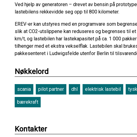
Ved hjelp av generatoren – drevet av bensin på prototyp
lastebilens rekkevidde seg opp til 800 kilometer.
EREV-er kan utstyres med en programvare som begrenser
slik at CO2-utslippene kan reduseres og begrenses til et 
km/t, og lastebilen har lastekapasitet på ca. 1 000 pakke
tilhenger med et ekstra vekselflak. Lastebilen skal brukes
pakkesenteret i Ludwigsfelde utenfor Berlin til tilsvare
Nøkkelord
scania
pilot partner
dhl
elektrisk lastebil
tys
bærekraft
Kontakter