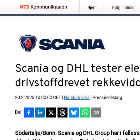
Hjem
Følg innhold
Scania og DHL tester ele
drivstoffdrevet rekkevid
20.2.2025 10:00:00 CET
|
Norsk Scania
|
Pressemelding
Del
Södertälje/Bonn:
Scania og DHL Group har i fellessk