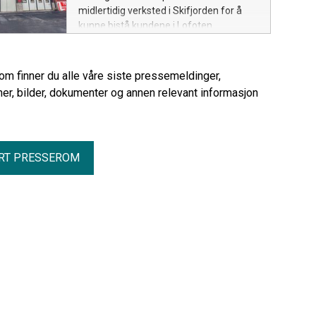
midlertidig verksted i Skifjorden for å
kunne bistå kundene i Lofoten.
rom finner du alle våre siste pressemeldinger,
er, bilder, dokumenter og annen relevant informasjon
RT PRESSEROM