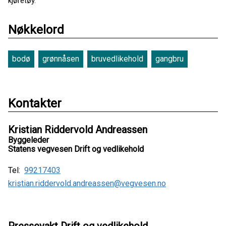
kjøretøy.
Nøkkelord
bodø
grønnåsen
bruvedlikehold
gangbru
Kontakter
Kristian Riddervold Andreassen
Byggeleder
Statens vegvesen Drift og vedlikehold
Tel:
99217403
kristian.riddervold.andreassen@vegvesen.no
Pressevakt Drift og vedlikehold