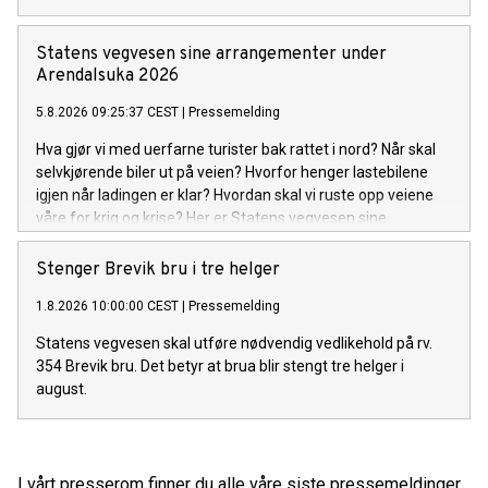
Statens vegvesen sine arrangementer under
Arendalsuka 2026
5.8.2026 09:25:37 CEST
|
Pressemelding
Hva gjør vi med uerfarne turister bak rattet i nord? Når skal
selvkjørende biler ut på veien? Hvorfor henger lastebilene
igjen når ladingen er klar? Hvordan skal vi ruste opp veiene
våre for krig og krise? Her er Statens vegvesen sine
arrangementer under Arendalsuka 2026.
Stenger Brevik bru i tre helger
1.8.2026 10:00:00 CEST
|
Pressemelding
Statens vegvesen skal utføre nødvendig vedlikehold på rv.
354 Brevik bru. Det betyr at brua blir stengt tre helger i
august.
I vårt presserom finner du alle våre siste pressemeldinger,