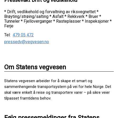
* Drift, vedlikehold og forvaltning av riksvegnettet *
Brøyting/strøing/salting * Asfalt * Rekkverk * Bruer *
Tunneler * Fjelloverganger * Rasteplasser * Inspeksjoner *
Ferje
Tel:
479 05 472
pressedv@vegvesen.no
Om Statens vegvesen
Statens vegvesen arbeider for å skape et smart og
sammenhengende transportsystem på vei for hele Norge. Det
skal være enkelt å reise og transportere varer – på sikre veier
tilpasset framtidens behov.
Følg pressemeldinger fra Statens