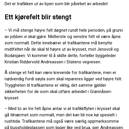
Det er trafikken ut av byen som blir påvirket av arbeidet.
Ett kjørefelt blir stengt
– Vi må stenge høyre felt døgnet rundt hele perioden, på grunn
av jobben vi skal gjøre. Midterste og venstre felt vil være åpne
som normalt. Dette innebærer at trafikantene må benytte
midtfeltet når de skal til høyre ut av krysset, mot Jensvoll og
Bodøsjøen. Vi kommer til å skilte dette, forteller byggeleder
Kristian Riddervold Andreassen i Statens vegvesen.
Å stenge et felt kan være krevende for trafikantene, men er
nødvendig fordi søyla som skal repareres ligger ved høyre felt.
Tryggheten til trafikantene er viktig, det samme gjelder
sikkerheten for de som skal utføre arbeidet i Grønnåsen-
krysset.
– Med to av tre felt åpne antar vi at trafikkflyten i krysset skal
gå tilnærmet som normalt, men det kan bli noe kø spesielt i
rushtida. Trafikantene må også være særlig oppmerksomme
på bussholdeplassen som ligger like ved brua, sier Andreassen.