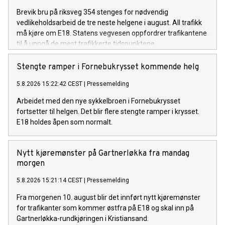
Brevik bru på riksveg 354 stenges for nødvendig
vedlikeholdsarbeid de tre neste helgene i august. All trafikk
må kjøre om E18. Statens vegvesen oppfordrer trafikantene
til å unngå de mest trafikkerte tidspunktene.
Stengte ramper i Fornebukrysset kommende helg
5.8.2026 15:22:42 CEST
|
Pressemelding
Arbeidet med den nye sykkelbroen i Fornebukrysset
fortsetter til helgen. Det blir flere stengte ramper i krysset.
E18 holdes åpen som normalt.
Nytt kjøremønster på Gartnerløkka fra mandag
morgen
5.8.2026 15:21:14 CEST
|
Pressemelding
Fra morgenen 10. august blir det innført nytt kjøremønster
for trafikanter som kommer østfra på E18 og skal inn på
Gartnerløkka-rundkjøringen i Kristiansand.