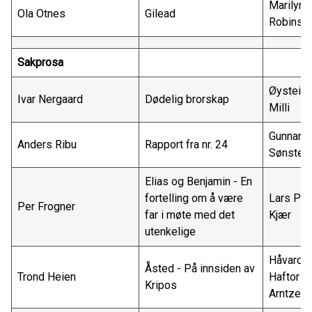
Marilynn
Ola Otnes
Gilead
Robinso
Sakprosa
Øystein
Ivar Nergaard
Dødelig brorskap
Milli
Gunnar
Anders Ribu
Rapport fra nr. 24
Sønsteb
Elias og Benjamin - En
fortelling om å være
Lars Pet
Per Frogner
far i møte med det
Kjær
utenkelige
Håvard
Åsted - På innsiden av
Trond Heien
Haftor
Kripos
Arntzen