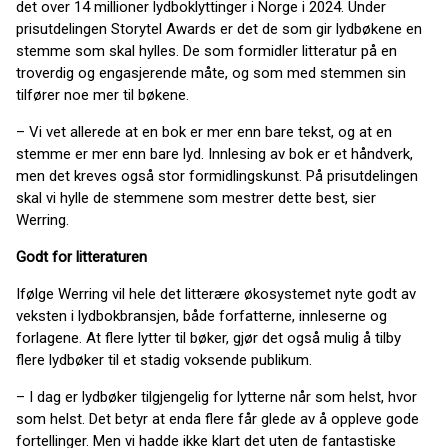
det over 14 millioner lydboklyttinger i Norge i 2024. Under
prisutdelingen Storytel Awards er det de som gir lydbøkene en
stemme som skal hylles. De som formidler litteratur på en
troverdig og engasjerende måte, og som med stemmen sin
tilfører noe mer til bøkene.
– Vi vet allerede at en bok er mer enn bare tekst, og at en
stemme er mer enn bare lyd. Innlesing av bok er et håndverk,
men det kreves også stor formidlingskunst. På prisutdelingen
skal vi hylle de stemmene som mestrer dette best, sier
Werring.
Godt for litteraturen
Ifølge Werring vil hele det litterære økosystemet nyte godt av
veksten i lydbokbransjen, både forfatterne, innleserne og
forlagene. At flere lytter til bøker, gjør det også mulig å tilby
flere lydbøker til et stadig voksende publikum.
– I dag er lydbøker tilgjengelig for lytterne når som helst, hvor
som helst. Det betyr at enda flere får glede av å oppleve gode
fortellinger. Men vi hadde ikke klart det uten de fantastiske