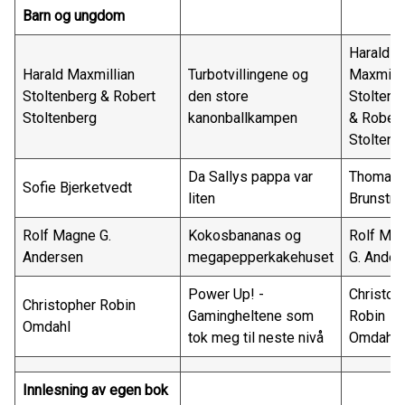
Barn og ungdom
Harald
Harald Maxmillian
Turbotvillingene og
Maxmilli
Stoltenberg & Robert
den store
Stoltenb
Stoltenberg
kanonballkampen
& Robert
Stoltenb
Da Sallys pappa var
Thomas
Sofie Bjerketvedt
liten
Brunstr
Rolf Magne G.
Kokosbananas og
Rolf Ma
Andersen
megapepperkakehuset
G. Ander
Power Up! -
Christop
Christopher Robin
Gamingheltene som
Robin
Omdahl
tok meg til neste nivå
Omdahl
Innlesning av egen bok