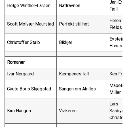
Jan-Erik
Helge Winther-Larsen
Nattravnen
Fjell
Helen
Scott Molvær Maurstad
Perfekt stillhet
Fields
Eystein
Christoffer Staib
Bikkjer
Hanssen
Romaner
Ivar Nergaard
Kjempenes fall
Ken Foll
Madelin
Gaute Boris Skjegstad
Sangen om Akilles
Miller
Lars
Kim Haugen
Vrakeren
Saabye
Christen