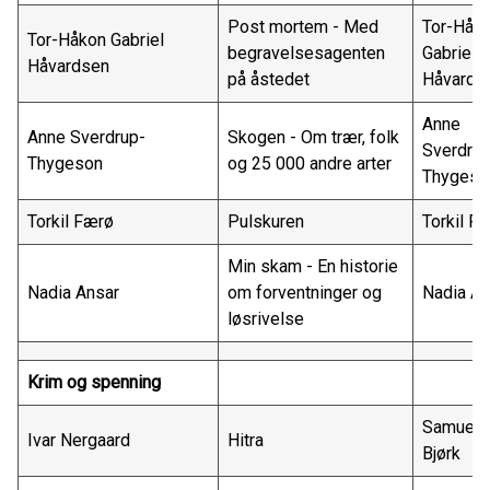
Post mortem - Med
Tor-Håk
Tor-Håkon Gabriel
begravelsesagenten
Gabriel
Håvardsen
på åstedet
Håvards
Anne
Anne Sverdrup-
Skogen - Om trær, folk
Sverdrup
Thygeson
og 25 000 andre arter
Thygeso
Torkil Færø
Pulskuren
Torkil F
Min skam - En historie
Nadia Ansar
om forventninger og
Nadia An
løsrivelse
Krim og spenning
Samuel
Ivar Nergaard
Hitra
Bjørk