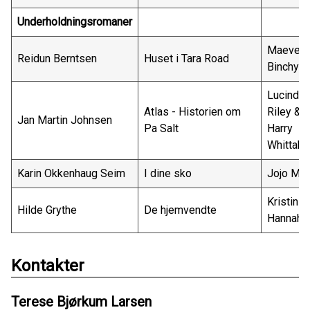
Underholdningsromaner
Maeve
Reidun Berntsen
Huset i Tara Road
Binchy
Lucinda
Atlas - Historien om
Riley &
Jan Martin Johnsen
Pa Salt
Harry
Whittake
Karin Okkenhaug Seim
I dine sko
Jojo Mo
Kristin
Hilde Grythe
De hjemvendte
Hannah
Kontakter
Terese Bjørkum Larsen