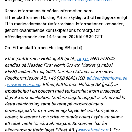
AB (publ), Tel: 079 05 24 255,
gilbert.strom@effnet.com
Denna information är sådan information som
Effnetplattformen Holding AB är skyldigt att offentliggöra enligt
EU:s marknadsmissbruksförordning. Informationen lämnades,
genom ovanstående kontaktpersons försorg, för
offentliggörande den 14 februari 2025 kl 08:30 CET.
Om Effnetplattformen Holding AB (publ)
Effnetplattformen Holding AB (publ),
org.nr
559179-8342,
handlas på Nasdaq First North Growth Market (symbol
EFFH) sedan 28 maj 2021. Certified Adviser är Eminova
Fondkommission AB, +46 (0)8-68421100,
adviser@eminova.se
,
www.eminova.se
. Effnetplattformen Holding AB (publ) är
moderbolag i en koncern med verksamhet inom avancerad
digital kommunikation. Moderbolagets uppgift är att utveckla
detta teknikbolag samt baserat på moderbolagets
noteringsplattform, investeringskapacitet och kompetens
notera, investera i och driva noterade bolag i syfte att skapa
ett ökat värde för våra aktieägare. Koncernen har för
närvarande dotterbolaget Effnet AB, (
www.effnet.com
). För