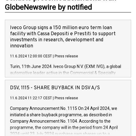
GlobeNewswire by notified
Iveco Group signs a 150 million euro term loan
facility with Cassa Depositi e Prestiti to support
investments in research, development and
innovation
11.6.2024 12:00:00 CEST
|
Press release
Turin, 11th June 2024. Iveco Group N.V. (EXM: IVG), a global
automotive leader active in the Commercial & Specialty
Vehicles, Powertrain and related Financial Services arenas,
has successfully signed a term loan facility of 150 million
DSV, 1115 - SHARE BUYBACK IN DSV A/S
euros with Cassa Depositi e Prestiti (CDP), for the creation of
new projects in Italy dedicated to research, development and
11.6.2024 11:22:17 CEST
|
Press release
innovation. In detail, through the resources made available
Company Announcement No. 1115 On 24 April 2024, we
by CDP, Iveco Group will develop innovative technologies and
initiated a share buyback programme, as described in
architectures in the field of electric propulsion and further
Company Announcement No. 1104. According to the
develop solutions for autonomous driving, digitalisation and
programme, the company will in the period from 24 April
vehicle connectivity aimed at increasing efficiency, safety,
2024 until 23 July 2024 purchase own shares up to a