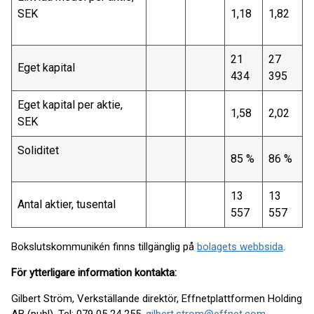
SEK
1,18
1,82
21
27
Eget kapital
434
395
Eget kapital per aktie,
1,58
2,02
SEK
Soliditet
85 %
86 %
13
13
Antal aktier, tusental
557
557
Bokslutskommunikén finns tillgänglig på
bolagets webbsida
.
För ytterligare information kontakta:
Gilbert Ström, Verkställande direktör, Effnetplattformen Holding