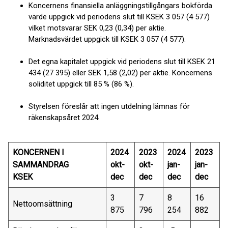
Koncernens finansiella anläggningstillgångars bokförda
värde uppgick vid periodens slut till KSEK 3 057 (4 577)
vilket motsvarar SEK 0,23 (0,34) per aktie.
Marknadsvärdet uppgick till KSEK 3 057 (4 577).
Det egna kapitalet uppgick vid periodens slut till KSEK 21
434 (27 395) eller SEK 1,58 (2,02) per aktie. Koncernens
soliditet uppgick till 85 % (86 %).
Styrelsen föreslår att ingen utdelning lämnas för
räkenskapsåret 2024.
KONCERNEN I
2024
2023
2024
2023
SAMMANDRAG
okt-
okt-
jan-
jan-
KSEK
dec
dec
dec
dec
3
7
8
16
Nettoomsättning
875
796
254
882