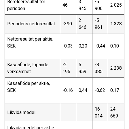
Rörelseresultat för
3
-5
46
2 025
perioden
945
906
2
-5
Periodens nettoresultat
-390
1 328
646
961
Nettoresultat per aktie,
SEK
-0,03
0,20
-0,44
0,10
Kassaflöde, löpande
-2
5
-8
2 238
verksamhet
196
959
385
Kassaflöde per aktie,
SEK
-0,16
0,44
-0,62
0,17
16
24
Likvida medel
014
669
Likvida medel per aktie,