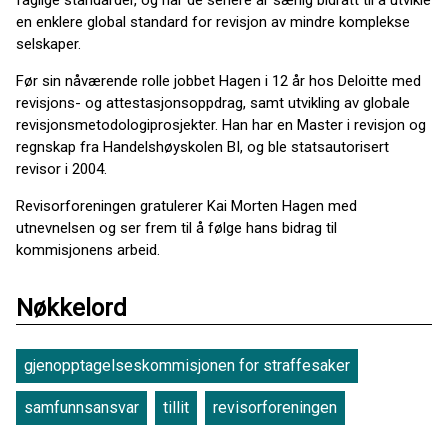
faglige standarder, og har de senere år særlig bidratt til å utvikle
en enklere global standard for revisjon av mindre komplekse
selskaper.
Før sin nåværende rolle jobbet Hagen i 12 år hos Deloitte med
revisjons- og attestasjonsoppdrag, samt utvikling av globale
revisjonsmetodologiprosjekter. Han har en Master i revisjon og
regnskap fra Handelshøyskolen BI, og ble statsautorisert
revisor i 2004.
Revisorforeningen gratulerer Kai Morten Hagen med
utnevnelsen og ser frem til å følge hans bidrag til
kommisjonens arbeid.
Nøkkelord
gjenopptagelseskommisjonen for straffesaker
samfunnsansvar
tillit
revisorforeningen