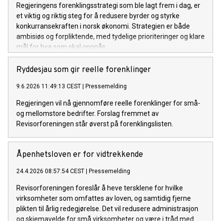
Regjeringens forenklingsstrategi som ble lagt frem i dag, er
et viktig og riktig steg for å redusere byrder og styrke
konkurransekraften i norsk økonomi. Strategien er både
ambisiøs og forpliktende, med tydelige prioriteringer og klare
mål for hva som skal oppnås.
Ryddesjau som gir reelle forenklinger
9.6.2026 11:49:13 CEST
|
Pressemelding
Regjeringen vil nå gjennomføre reelle forenklinger for små-
og mellomstore bedrifter. Forslag fremmet av
Revisorforeningen står øverst på forenklingslisten.
Åpenhetsloven er for vidtrekkende
24.4.2026 08:57:54 CEST
|
Pressemelding
Revisorforeningen foreslår å heve tersklene for hvilke
virksomheter som omfattes av loven, og samtidig fjerne
plikten til årlig redegjørelse. Det vil redusere administrasjon
og skjemavelde for små virksomheter og være i tråd med