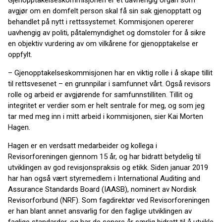
Gjenopptakelseskommisjonen er et uavhengig organ som
avgjør om en domfelt person skal få sin sak gjenopptatt og
behandlet på nytt i rettssystemet. Kommisjonen opererer
uavhengig av politi, påtalemyndighet og domstoler for å sikre
en objektiv vurdering av om vilkårene for gjenopptakelse er
oppfylt.
– Gjenopptakelseskommisjonen har en viktig rolle i å skape tillit
til rettsvesenet – en grunnpilar i samfunnet vårt. Også revisors
rolle og arbeid er avgjørende for samfunnstilliten. Tillit og
integritet er verdier som er helt sentrale for meg, og som jeg
tar med meg inn i mitt arbeid i kommisjonen, sier Kai Morten
Hagen.
Hagen er en verdsatt medarbeider og kollega i
Revisorforeningen gjennom 15 år, og har bidratt betydelig til
utviklingen av god revisjonspraksis og etikk. Siden januar 2019
har han også vært styremedlem i International Auditing and
Assurance Standards Board (IAASB), nominert av Nordisk
Revisorforbund (NRF). Som fagdirektør ved Revisorforeningen
er han blant annet ansvarlig for den faglige utviklingen av