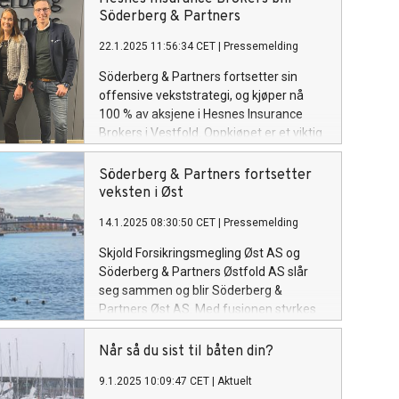
Söderberg & Partners
22.1.2025 11:56:34 CET
|
Pressemelding
Söderberg & Partners fortsetter sin
offensive vekststrategi, og kjøper nå
100 % av aksjene i Hesnes Insurance
Brokers i Vestfold. Oppkjøpet er et viktig
steg i strategien om å tilby enda
sterkere rådgivningstjenester og
Söderberg & Partners fortsetter
skreddersydde løsninger til bedrifter i
veksten i Øst
regionene Vestfold, Telemark og
14.1.2025 08:30:50 CET
|
Pressemelding
Buskerud.
Skjold Forsikringsmegling Øst AS og
Söderberg & Partners Østfold AS slår
seg sammen og blir Söderberg &
Partners Øst AS. Med fusjonen styrkes
både kompetansen og bredden i
rådgivningen som tilbys kundene.
Når så du sist til båten din?
Virksomheten samlokaliseres i
9.1.2025 10:09:47 CET
|
Aktuelt
Fredrikstad.