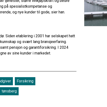
av tjenester, større innkjøpskraft og bedre
ang på spesialistkompetanse og
nde, og nye kunder til gode, sier han.
ø. Siden etablering i 2001 har selskapet hatt
gkunnskap og svært lang bransjeerfaring.
 samt pensjon og garantiforsikring. I 2024
gne av sine kunder i markedet.
ådgiver
Forsikring
tønsberg