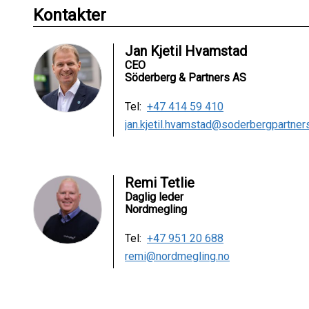
Kontakter
Jan Kjetil Hvamstad
CEO
Söderberg & Partners AS
Tel:
+47 414 59 410
jan.kjetil.hvamstad@soderbergpartner
Remi Tetlie
Daglig leder
Nordmegling
Tel:
+47 951 20 688
remi@nordmegling.no