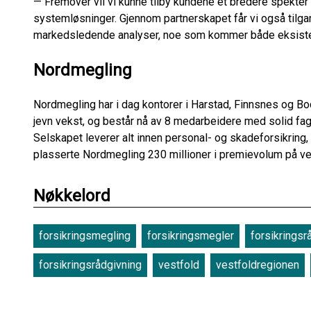
— Fremover vil vi kunne tilby kundene et bredere spekter 
systemløsninger. Gjennom partnerskapet får vi også tilg
markedsledende analyser, noe som kommer både eksistere
Nordmegling
Nordmegling har i dag kontorer i Harstad, Finnsnes og Bod
jevn vekst, og består nå av 8 medarbeidere med solid fa
Selskapet leverer alt innen personal- og skadeforsikring,
plasserte Nordmegling 230 millioner i premievolum på ve
Nøkkelord
forsikringsmegling
forsikringsmegler
forsikringsr
forsikringsrådgivning
vestfold
vestfoldregionen