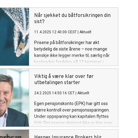
Når sjekket du båtforsikringen din
sist?
11.4.2025 12:40:00 CEST
|
Aktuelt
Prisene på båtforsikringer har økt
betydelig de siste årene – noe mange
kanskje ikke legger merke til, særlig når
kostnaden fordeles på 12 terminer i
året. Økningen skyldes blant annet flere
skader og høyere reparasjonskostnader
Viktig å være klar over før
som følge av økte priser på deler og
utbetalingen starter
arbeid.
24.2.2025 14:50:16 CET
|
Aktuelt
Egen pensjonskonto (EPK) har gitt oss
større kontroll over pensjonssparingen.
Under oppsparing kan kapitalen flyttes
fritt. Det mange derimot ikke er klar over,
er at når pensjonsutbetalingen starter,
kan ikke lenger pengene flyttes.
Hesnes Insurance Brokers blir