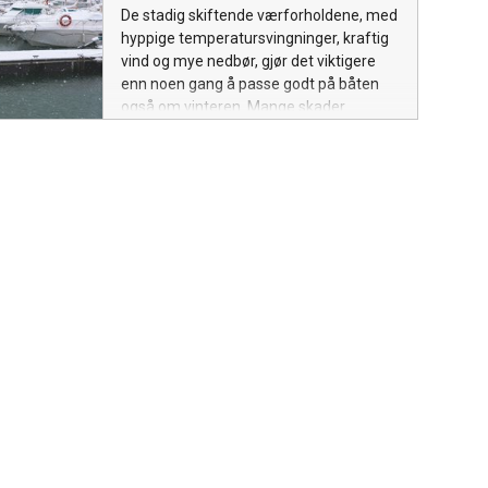
De stadig skiftende værforholdene, med
hyppige temperatursvingninger, kraftig
vind og mye nedbør, gjør det viktigere
enn noen gang å passe godt på båten
også om vinteren. Mange skader
oppstår når båten står i opplag, ofte kan
de unngås med noen enkle tiltak.