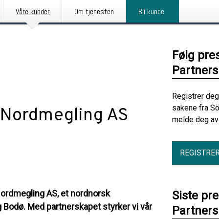
Våre kunder
Om tjenesten
Bli kunde
Følg pre
Partners
Registrer deg
sakene fra Sö
 Nordmegling AS
melde deg av 
REGISTRE
Nordmegling AS, et nordnorsk
Siste pr
 Bodø. Med partnerskapet styrker vi vår
Partners