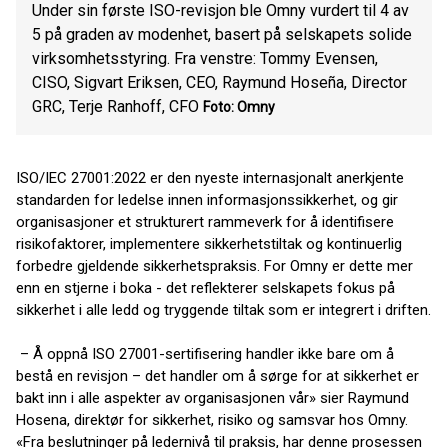
Under sin første ISO-revisjon ble Omny vurdert til 4 av
5 på graden av modenhet, basert på selskapets solide
virksomhetsstyring. Fra venstre: Tommy Evensen,
CISO, Sigvart Eriksen, CEO, Raymund Hoseña, Director
GRC, Terje Ranhoff, CFO
Foto: Omny
ISO/IEC 27001:2022 er den nyeste internasjonalt anerkjente
standarden for ledelse innen informasjonssikkerhet, og gir
organisasjoner et strukturert rammeverk for å identifisere
risikofaktorer, implementere sikkerhetstiltak og kontinuerlig
forbedre gjeldende sikkerhetspraksis. For Omny er dette mer
enn en stjerne i boka - det reflekterer selskapets fokus på
sikkerhet i alle ledd og tryggende tiltak som er integrert i driften.
– Å oppnå ISO 27001-sertifisering handler ikke bare om å
bestå en revisjon – det handler om å sørge for at sikkerhet er
bakt inn i alle aspekter av organisasjonen vår» sier Raymund
Hosena, direktør for sikkerhet, risiko og samsvar hos Omny.
«Fra beslutninger på ledernivå til praksis, har denne prosessen