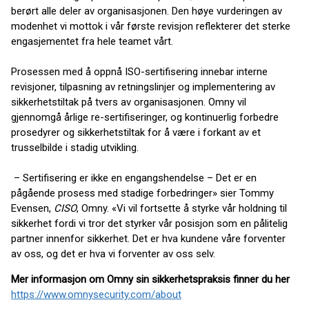
berørt alle deler av organisasjonen. Den høye vurderingen av
modenhet vi mottok i vår første revisjon reflekterer det sterke
engasjementet fra hele teamet vårt.
Prosessen med å oppnå ISO-sertifisering innebar interne
revisjoner, tilpasning av retningslinjer og implementering av
sikkerhetstiltak på tvers av organisasjonen. Omny vil
gjennomgå årlige re-sertifiseringer, og kontinuerlig forbedre
prosedyrer og sikkerhetstiltak for å være i forkant av et
trusselbilde i stadig utvikling.
– Sertifisering er ikke en engangshendelse – Det er en
pågående prosess med stadige forbedringer» sier Tommy
Evensen,
CISO
, Omny. «Vi vil fortsette å styrke vår holdning til
sikkerhet fordi vi tror det styrker vår posisjon som en pålitelig
partner innenfor sikkerhet. Det er hva kundene våre forventer
av oss, og det er hva vi forventer av oss selv.
Mer informasjon om Omny sin sikkerhetspraksis finner du her
https://www.omnysecurity.com/about