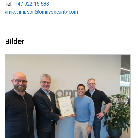
Tel:
+47 922 15 588
anne.simpson@omnysecurity.com
Bilder