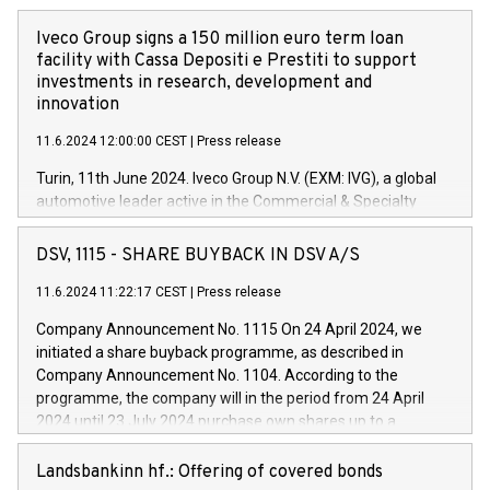
Iveco Group signs a 150 million euro term loan
facility with Cassa Depositi e Prestiti to support
investments in research, development and
innovation
11.6.2024 12:00:00 CEST
|
Press release
Turin, 11th June 2024. Iveco Group N.V. (EXM: IVG), a global
automotive leader active in the Commercial & Specialty
Vehicles, Powertrain and related Financial Services arenas,
has successfully signed a term loan facility of 150 million
DSV, 1115 - SHARE BUYBACK IN DSV A/S
euros with Cassa Depositi e Prestiti (CDP), for the creation of
new projects in Italy dedicated to research, development and
11.6.2024 11:22:17 CEST
|
Press release
innovation. In detail, through the resources made available
Company Announcement No. 1115 On 24 April 2024, we
by CDP, Iveco Group will develop innovative technologies and
initiated a share buyback programme, as described in
architectures in the field of electric propulsion and further
Company Announcement No. 1104. According to the
develop solutions for autonomous driving, digitalisation and
programme, the company will in the period from 24 April
vehicle connectivity aimed at increasing efficiency, safety,
2024 until 23 July 2024 purchase own shares up to a
driving comfort and productivity. The financed investments,
maximum value of DKK 1,000 million, and no more than
which will have a 5-year amortising profile, will be made by
1,700,000 shares, corresponding to 0.79% of the share
Landsbankinn hf.: Offering of covered bonds
Iveco Group in Italy by the end of 2025. Iveco Group N.V.