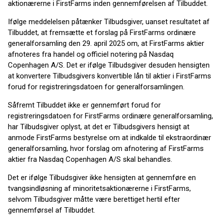
aktionærerne i FirstFarms inden gennemførelsen af Tilbuddet.
Ifølge meddelelsen påtænker Tilbudsgiver, uanset resultatet af
Tilbuddet, at fremsætte et forslag på FirstFarms ordinære
generalforsamling den 29. april 2025 om, at FirstFarms aktier
afnoteres fra handel og officiel notering på Nasdaq
Copenhagen A/S. Det er ifølge Tilbudsgiver desuden hensigten
at konvertere Tilbudsgivers konvertible lån til aktier i FirstFarms
forud for registreringsdatoen for generalforsamlingen.
Såfremt Tilbuddet ikke er gennemført forud for
registreringsdatoen for FirstFarms ordinære generalforsamling,
har Tilbudsgiver oplyst, at det er Tilbudsgivers hensigt at
anmode FirstFarms bestyrelse om at indkalde til ekstraordinær
generalforsamling, hvor forslag om afnotering af FirstFarms
aktier fra Nasdaq Copenhagen A/S skal behandles.
Det er ifølge Tilbudsgiver ikke hensigten at gennemføre en
tvangsindløsning af minoritetsaktionærerne i FirstFarms,
selvom Tilbudsgiver måtte være berettiget hertil efter
gennemførsel af Tilbuddet.