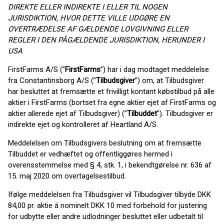
DIREKTE ELLER INDIREKTE I ELLER TIL NOGEN
JURISDIKTION, HVOR DETTE VILLE UDGØRE EN
OVERTRÆDELSE AF GÆLDENDE LOVGIVNING ELLER
REGLER I DEN PÅGÆLDENDE JURISDIKTION, HERUNDER I
USA
FirstFarms A/S (”
FirstFarms
”) har i dag modtaget meddelelse
fra Constantinsborg A/S (”
Tilbudsgiver
”) om, at Tilbudsgiver
har besluttet at fremsætte et frivilligt kontant købstilbud på alle
aktier i FirstFarms (bortset fra egne aktier ejet af FirstFarms og
aktier allerede ejet af Tilbudsgiver) (”
Tilbuddet
”). Tilbudsgiver er
indirekte ejet og kontrolleret af Heartland A/S.
Meddelelsen om Tilbudsgivers beslutning om at fremsætte
Tilbuddet er vedhæftet og offentliggøres hermed i
overensstemmelse med § 4, stk. 1, i bekendtgørelse nr. 636 af
15. maj 2020 om overtagelsestilbud.
Ifølge meddelelsen fra Tilbudsgiver vil Tilbudsgiver tilbyde DKK
84,00 pr. aktie á nominelt DKK 10 med forbehold for justering
for udbytte eller andre udlodninger besluttet eller udbetalt til