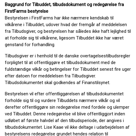
Baggrund for Tilbuddet, tilbudsdokument og redegørelse fra
FirstFarms
bestyrelse
Bestyrelsen i FirstFarms har ikke nærmere kendskab til
vilkårene i Tilbuddet, udover hvad der fremgår af meddelelsen
fra Tilbudsgiver, og bestyrelsen har således ikke haft lejlighed til
at forholde sig til vilkårene, ligesom Tilbuddet ikke har været
genstand for forhandling.
Tilbudsgiver er i henhold til de danske overtagelsestilbudsregler
forpligtet til at offentliggøre et tilbudsdokument med de
fuldstændige vilkår og betingelser for Tilbuddet senest fire uger
efter datoen for meddelelsen fra Tilbudsgiver.
Tilbudsdokumentet skal godkendes af Finanstilsynet.
Bestyrelsen vil efter offentliggørelsen af tilbudsdokumentet
forholde sig til og vurdere Tilbuddets nærmere vilkår og vil
derefter offentliggøre sin redegørelse med fordele og ulemper
ved Tilbuddet. Denne redegørelse vil blive offentliggjort inden
udløbet af første halvdel af den tilbudsperiode, der angives i
tilbudsdokumentet. Lise Kaae vil ikke deltage i udarbejdelsen af
bestyrelsens redegørelse grundet hendes relation til